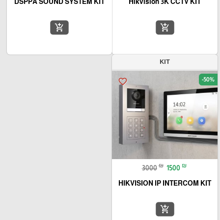
DSPPA SOUND SYSTEM KIT
Hikvision 3K CCTV KIT
add_shopping_cart
add_shopping_cart
KIT
-50%
favorite_border
₪
₪
3000
1500
HIKVISION IP INTERCOM KIT
add_shopping_cart