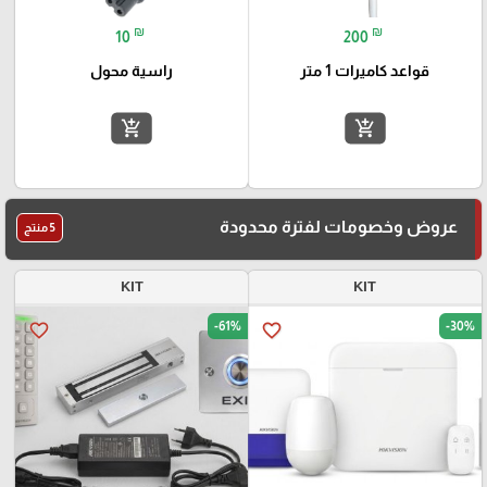
₪
₪
10
200
راسية محول
قواعد كاميرات 1 متر
add_shopping_cart
add_shopping_cart
عروض وخصومات لفترة محدودة
5 منتج
KIT
KIT
-61%
-30%
favorite_border
favorite_border