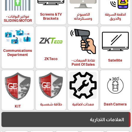
Screens &TV
الكمبيوتر
انظمة السرقة
مواتير البوابات -
Brackets
ومستلزماته
والحريق
SLIDING MOTOR
Communications
Department
ZKTeco
نقاط المبيعات -
Satellite
Point Of Sales
معدات اضافية
طاقة شمسية
Dash Camera
KIT
العلامات التجارية