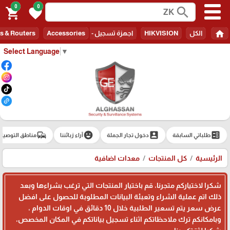
0
0
search
shopping_cart
favorite
home
s & Routers
Accessories
اجهزة تسجيل - Recorders
HIKVISION
الكل
Select Language
▼
commute
emoji_emotions
account_box
ballot
مناطق التوصيل
آراء زبائننا
دخول تجار الجملة
طلباتي السابقة
معدات اضافية
كل المنتجات
الرئيسية
شكرا لاختياركم متجرنا، قم باختيار المنتجات التي ترغب بشراءها وبعد
ذلك اتم عملية الشراء وتعبئة البيانات المطلوبة للحصول على افضل
عرض سعر يتم تسعير الطلبية خلال 10 دقائق في اوقات الدوام ،
وبامكانكم ترك ملاحظاتكم اثناء تسجيل بياناتكم في المكان المخصص،