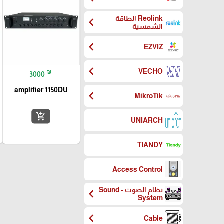
Reolink الطاقة
chevron_left
الشمسية
chevron_left
EZVIZ
chevron_left
VECHO
₪
3000
amplifier 1150DU
chevron_left
MikroTik
add_shopping_cart
UNIARCH
TIANDY
Access Control
نظام الصوت - Sound
chevron_left
System
chevron_left
Cable