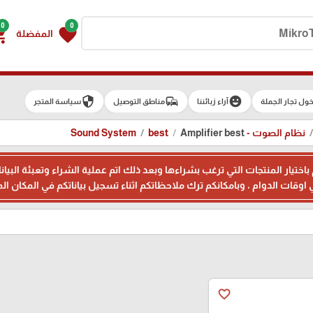
0
0
g_cart
favorite
المفضلة
security
commute
emoji_emotions
ول تجار الجملة
آراء زبائننا
مناطق التوصيل
سياسة المتجر
نظام الصوت - Sound System
Amplifier best
best
م باختيار المنتجات التي ترغب بشراءها وبعد ذلك اتم عملية الشراء وتعبئة 
favorite_border