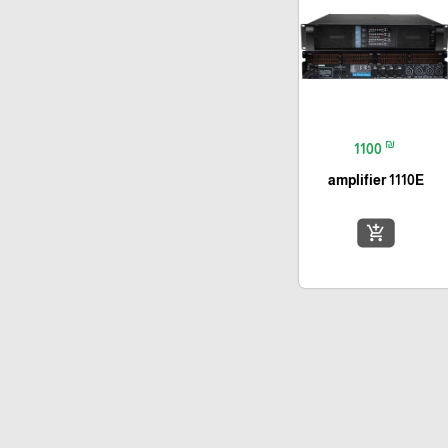
₪
1100
amplifier 1110E
add_shopping_cart