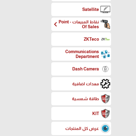
Satellite
نقاط المبيعات - Point
chevron_left
Of Sales
ZKTeco
Communications
Department
Dash Camera
معدات اضافية
طاقة شمسية
KIT
عرض كل المنتجات