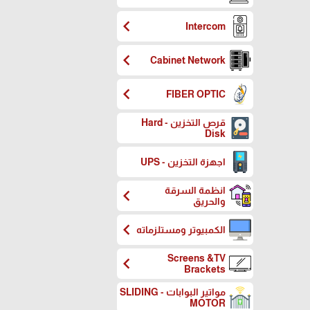
chevron_left
Intercom
chevron_left
Cabinet Network
chevron_left
FIBER OPTIC
قرص التخزين - Hard
Disk
اجهزة التخزين - UPS
انظمة السرقة
chevron_left
والحريق
chevron_left
الكمبيوتر ومستلزماته
Screens &TV
chevron_left
Brackets
مواتير البوابات - SLIDING
MOTOR