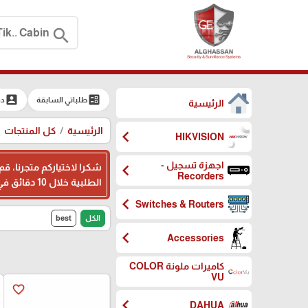
search
account_box
ballot
طلباتي السابقة
دخ
الرئيسية
الرئيسية
كل المنتجات
chevron_left
HIKVISION
اجهزة تسجيل -
chevron_left
شكرا لاختياركم متجرنا، ق
Recorders
الطلبية خلال 10 دقائق في اوقات الدوام ، وبامكانكم ترك ملاحظاتكم اثناء تسجيل بياناتكم في المكان المخصص، شكرا لثقتكم بنا
chevron_left
Switches & Routers
الكل
best
chevron_left
Accessories
كاميرات ملونة COLOR
VU
favorite_border
chevron_left
DAHUA