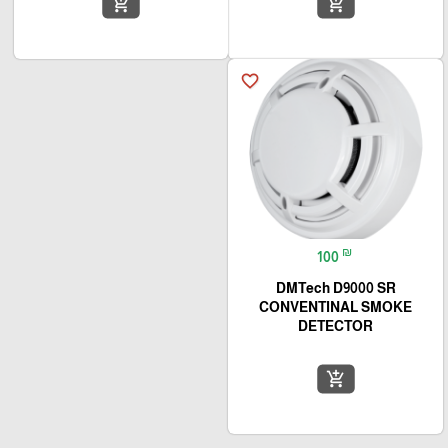
add_shopping_cart
add_shopping_cart
favorite_border
₪
100
DMTech D9000 SR
CONVENTINAL SMOKE
DETECTOR
add_shopping_cart