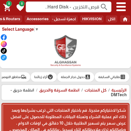
0
0
search
shopping_cart
favorite
home
الكل
HIKVISION
اجهزة تسجيل - Recorders
Accessories
s & Routers
Select Language
▼
commute
emoji_emotions
account_box
ballot
طلباتي السابقة
دخول تجار الجملة
آراء زبائننا
مناطق التوصيل
الرئيسية
كل المنتجات
انظمة السرقة والحريق
انظمة حريق -
DMTech
شكرا لاختياركم متجرنا، قم باختيار المنتجات التي ترغب بشراءها وبعد
ذلك اتم عملية الشراء وتعبئة البيانات المطلوبة للحصول على افضل
عرض سعر يتم تسعير الطلبية خلال 10 دقائق في اوقات الدوام ،
وبامكانكم ترك ملاحظاتكم اثناء تسجيل بياناتكم في المكان المخصص،