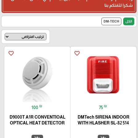
شكرا لثقتكم بنا
الكل
DM-TECH
favorite_border
favorite_border
₪
₪
100
75
D9000T A1R CONVENTIOAL
DMTech SIRENA INDOOR
OPTICAL HEAT DETECTOR
WITH HLASHER SL-82 514