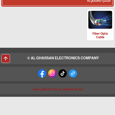
شكرا لثقتكم بنا
Fiber Optic
Cable
arrow_upward
AL GHASSAN ELECTRONICS COMPANY ©
برمجة وتطوير شركة ديجيتال لايف