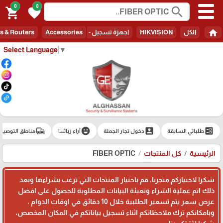
0
0
search
shopping_cart
favorite
home
الكل
HIKVISION
اجهزة تسجيل - Recorders
Accessories
s & Routers
Select Language
▼
commute
emoji_emotions
account_box
ballot
طلباتي السابقة
دخول تجار الجملة
آراء زبائننا
مناطق التوصيل
الرئيسية
كل المنتجات
FIBER OPTIC
شكرا لاختياركم متجرنا، قم باختيار المنتجات التي ترغب بشراءها وبعد
ذلك اتم عملية الشراء وتعبئة البيانات المطلوبة للحصول على افضل
عرض سعر يتم تسعير الطلبية خلال 10 دقائق في اوقات الدوام ،
وبامكانكم ترك ملاحظاتكم اثناء تسجيل بياناتكم في المكان المخصص،