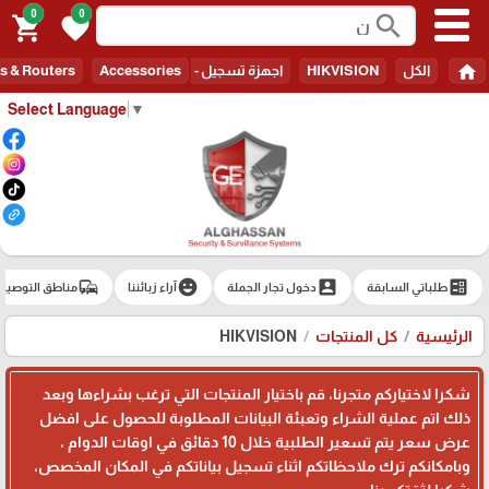
0
0
search
shopping_cart
favorite
home
الكل
HIKVISION
اجهزة تسجيل - Recorders
Accessories
s & Routers
Select Language
▼
commute
emoji_emotions
account_box
ballot
طلباتي السابقة
دخول تجار الجملة
آراء زبائننا
مناطق التوصيل
الرئيسية
كل المنتجات
HIKVISION
شكرا لاختياركم متجرنا، قم باختيار المنتجات التي ترغب بشراءها وبعد
ذلك اتم عملية الشراء وتعبئة البيانات المطلوبة للحصول على افضل
عرض سعر يتم تسعير الطلبية خلال 10 دقائق في اوقات الدوام ،
وبامكانكم ترك ملاحظاتكم اثناء تسجيل بياناتكم في المكان المخصص،