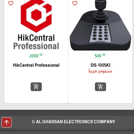
favorite_border
favorite_border
₪
₪
2000
500
HikCentral Professional
DS-1005KI
سيتوفر قريباً
add_shopping_cart
add_shopping_cart
arrow_upward
AL GHASSAN ELECTRONICS COMPANY ©