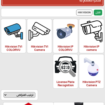
شكرا لثقتكم بنا
الكل
HIKVISION
Hikvision TVI
Hikvision TVI
Hikvision IP
Hikvision IP
COLORVU
Camera
COLORVU
camera
License Plate
Hikvision PTZ
Recognition
Camera