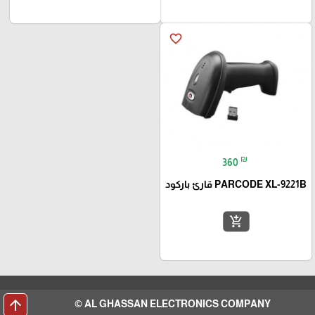
favorite_border
₪
360
PARCODE XL-9221B قارئ باركود
add_shopping_cart
arrow_upward
AL GHASSAN ELECTRONICS COMPANY ©