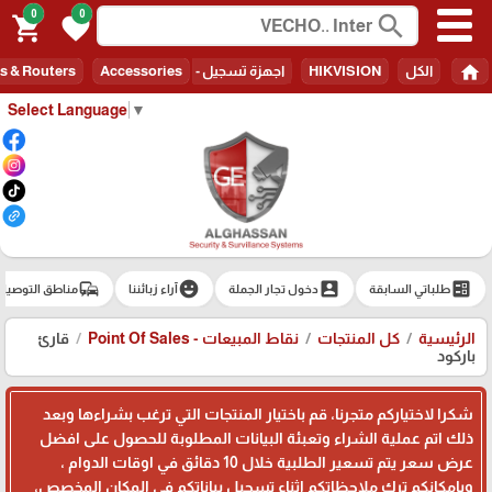
0
0
search
shopping_cart
favorite
home
الكل
HIKVISION
اجهزة تسجيل - Recorders
Accessories
s & Routers
Select Language
▼
commute
emoji_emotions
account_box
ballot
طلباتي السابقة
دخول تجار الجملة
آراء زبائننا
مناطق التوصيل
الرئيسية
كل المنتجات
نقاط المبيعات - Point Of Sales
قارئ
باركود
شكرا لاختياركم متجرنا، قم باختيار المنتجات التي ترغب بشراءها وبعد
ذلك اتم عملية الشراء وتعبئة البيانات المطلوبة للحصول على افضل
عرض سعر يتم تسعير الطلبية خلال 10 دقائق في اوقات الدوام ،
وبامكانكم ترك ملاحظاتكم اثناء تسجيل بياناتكم في المكان المخصص،