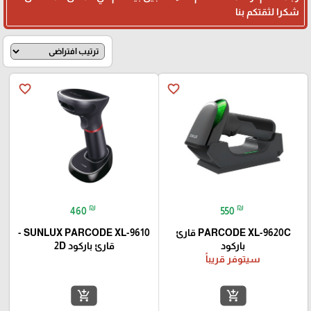
شكرا لثقتكم بنا
favorite_border
favorite_border
₪
₪
460
550
PARCODE XL-9620C قارئ
SUNLUX PARCODE XL-9610 -
باركود
قارئ باركود 2D
سيتوفر قريباً
add_shopping_cart
add_shopping_cart