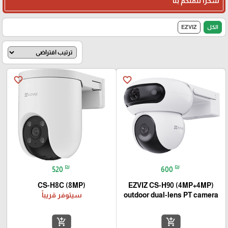
شكرا لثقتكم بنا
الكل
EZVIZ
favorite_border
favorite_border
₪
₪
520
600
CS-H8C (8MP)
EZVIZ CS-H90 (4MP+4MP)
outdoor dual-lens PT camera
سيتوفر قريباً
add_shopping_cart
add_shopping_cart