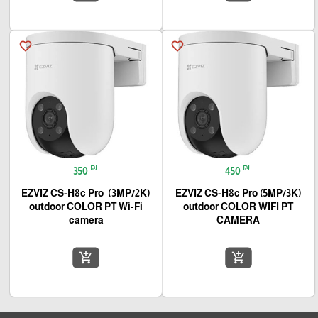
favorite_border
favorite_border
₪
₪
350
450
EZVIZ CS-H8c Pro (3MP/2K)
EZVIZ CS-H8c Pro (5MP/3K)
outdoor COLOR PT Wi-Fi
outdoor COLOR WIFI PT
camera
CAMERA
add_shopping_cart
add_shopping_cart