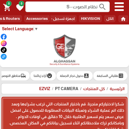
0
0
search
shopping_cart
favorite
home
الكل
HIKVISION
اجهزة تسجيل - Recorders
Accessories
s & Routers
Select Language
▼
commute
emoji_emotions
account_box
ballot
طلباتي السابقة
دخول تجار الجملة
آراء زبائننا
مناطق التوصيل
الرئيسية
كل المنتجات
PT CAMERA
EZVIZ
شكرا لاختياركم متجرنا، قم باختيار المنتجات التي ترغب بشراءها وبعد
ذلك اتم عملية الشراء وتعبئة البيانات المطلوبة للحصول على افضل
عرض سعر يتم تسعير الطلبية خلال 10 دقائق في اوقات الدوام ،
وبامكانكم ترك ملاحظاتكم اثناء تسجيل بياناتكم في المكان المخصص،