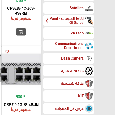
1200
Satellite
CRS328-4C-20S-
4S+RM
سيتوفر قريباً
نقاط المبيعات - Point
chevron_left
Of Sales
add_shopping_cart
ZKTeco
Communications
Department
favorite_border
Dash Camera
معدات اضافية
طاقة شمسية
₪
KIT
900
CRS310-1G-5S-4S+IN
عرض كل المنتجات
سيتوفر قريباً