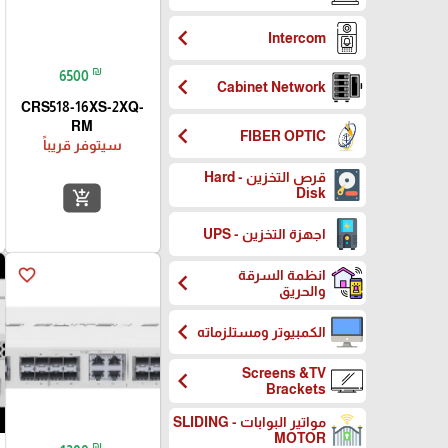
chevron_left
Intercom
₪
6500
chevron_left
Cabinet Network
CRS518-16XS-2XQ-
RM
chevron_left
FIBER OPTIC
سيتوفر قريباً
قرص التخزين - Hard
Disk
add_shopping_cart
اجهزة التخزين - UPS
favorite_border
انظمة السرقة
chevron_left
والحريق
chevron_left
الكمبيوتر ومستلزماته
Screens &TV
chevron_left
Brackets
مواتير البوابات - SLIDING
MOTOR
₪