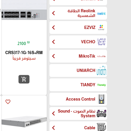
Reolink الطاقة
chevron_left
الشمسية
chevron_left
EZVIZ
chevron_left
VECHO
₪
2100
CRS317-1G-16S+RM
chevron_left
MikroTik
سيتوفر قريباً
UNIARCH
add_shopping_cart
TIANDY
Access Control
favorite_border
نظام الصوت - Sound
chevron_left
System
chevron_left
Cable