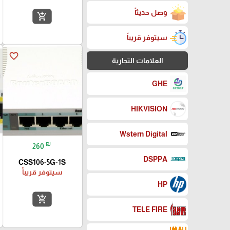
وصل حديثاً
add_shopping_cart
سيتوفر قريباً
favorite_border
العلامات التجارية
GHE
HIKVISION
Wstern Digital
₪
260
DSPPA
CSS106-5G-1S
سيتوفر قريباً
HP
add_shopping_cart
TELE FIRE