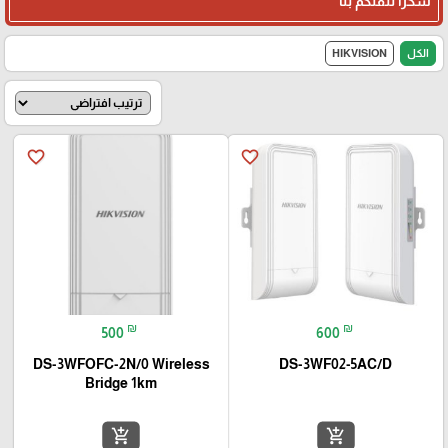
شكرا لثقتكم بنا
الكل
HIKVISION
favorite_border
favorite_border
₪
₪
500
600
DS-3WFOFC-2N/0 Wireless
DS-3WF02-5AC/D
Bridge 1km
add_shopping_cart
add_shopping_cart