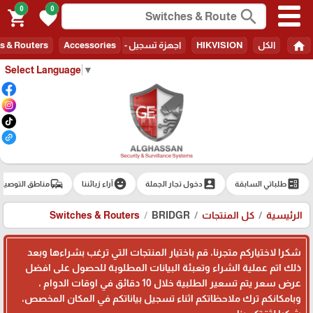
0
0
search
shopping_cart
favorite
home
الكل
HIKVISION
اجهزة تسجيل - Recorders
Accessories
s & Routers
Select Language
▼
commute
emoji_emotions
account_box
ballot
طلباتي السابقة
دخول تجار الجملة
آراء زبائننا
مناطق التوصيل
الرئيسية
كل المنتجات
BRIDGR
Switches & Routers
شكرا لاختياركم متجرنا، قم باختيار المنتجات التي ترغب بشراءها وبعد
ذلك اتم عملية الشراء وتعبئة البيانات المطلوبة للحصول على افضل
عرض سعر يتم تسعير الطلبية خلال 10 دقائق في اوقات الدوام ،
وبامكانكم ترك ملاحظاتكم اثناء تسجيل بياناتكم في المكان المخصص،