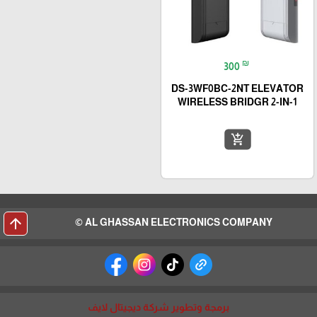
₪
300
DS-3WF0BC-2NT ELEVATOR
WIRELESS BRIDGR 2-IN-1
add_shopping_cart
arrow_upward
AL GHASSAN ELECTRONICS COMPANY ©
برمجة وتطوير شركة ديجيتال لايف