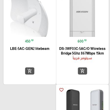
₪
₪
450
600
LBE-5AC-GEN2 litebeam
DS-3WF03C-5AC/O Wiireless
Bridge 5Ghz 867Mbps 15km
سيتوفر قريباً
add_shopping_cart
add_shopping_cart
favorite_border