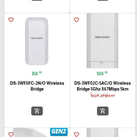
favorite_border
favorite_border
₪
₪
350
500
DS-3WF0FC-2N/O Wireless
DS-3WF02C-5AC/O Wireless
Bridge
Bridge 5Ghz 867Mbps 5km
سيتوفر قريباً
add_shopping_cart
add_shopping_cart
favorite_border
favorite_border