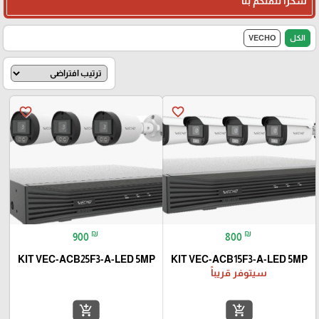
شكرا لثقتكم بنا
الكل
VECHO
favorite_border
favorite_border
₪
₪
900
800
KIT VEC-ACB25F3-A-LED 5MP
KIT VEC-ACB15F3-A-LED 5MP
سيتوفر قريباً
add_shopping_cart
add_shopping_cart