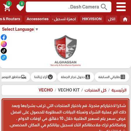
0
0
search
shopping_cart
favorite
home
الكل
HIKVISION
اجهزة تسجيل - Recorders
Accessories
s & Routers
Select Language
▼
commute
emoji_emotions
account_box
ballot
طلباتي السابقة
دخول تجار الجملة
آراء زبائننا
مناطق التوصيل
الرئيسية
كل المنتجات
VECHO KIT
VECHO
شكرا لاختياركم متجرنا، قم باختيار المنتجات التي ترغب بشراءها وبعد
ذلك اتم عملية الشراء وتعبئة البيانات المطلوبة للحصول على افضل
عرض سعر يتم تسعير الطلبية خلال 10 دقائق في اوقات الدوام ،
وبامكانكم ترك ملاحظاتكم اثناء تسجيل بياناتكم في المكان المخصص،