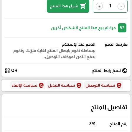
shopping_cart
شراء هذا المنتج
+
-
57
مرة تم بيع هذا المنتج لأشخاص آخرين.
طريقة الدفع
الدفع عند الإستلام
ببساطة نقوم بايصال المنتج لغاية منزلك وتقوم
بدفع الثمن لموظف التوصيل.
qr_code
public
نسخ رابط المنتج
QR
policy
policy
policy
سياسة التوصيل
سياسة التبديل
سياسة الإلغاء
تفاصيل المنتج
رقم المنتج
891