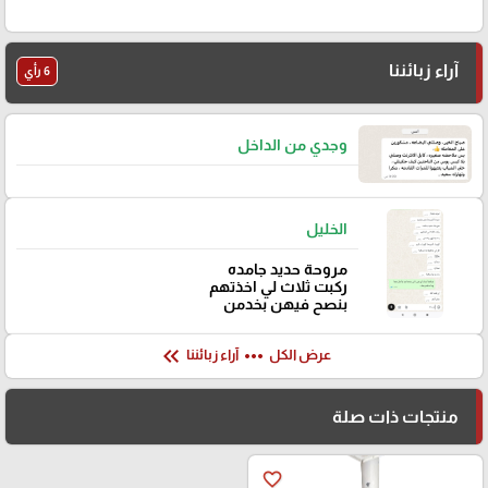
آراء زبائننا
6 رأي
وجدي من الداخل
الخليل
مروحة حديد جامده
ركبت ثلاث لي اخذتهم
بنصح فيهن بخدمن
keyboard_double_arrow_left
more_horiz
عرض الكل
آراء زبائننا
منتجات ذات صلة
favorite_border