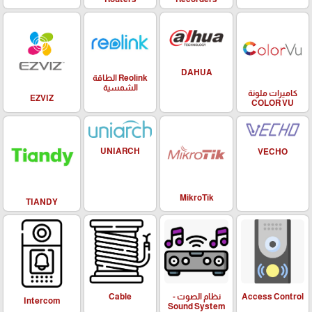
DAHUA
Reolink الطاقة
الشمسية
كاميرات ملونة
EZVIZ
COLOR VU
UNIARCH
VECHO
MikroTik
TIANDY
Access Control
نظام الصوت -
Cable
Intercom
Sound System