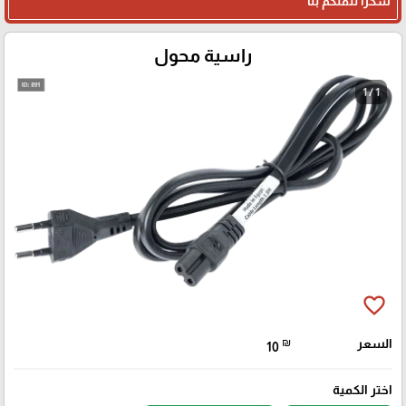
شكرا لثقتكم بنا
راسية محول
1 / 1
favorite_border
السعر
₪
10
اختر الكمية