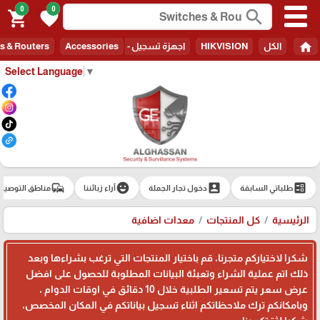
0
0
search
shopping_cart
favorite
home
الكل
HIKVISION
اجهزة تسجيل - Recorders
Accessories
s & Routers
Select Language
▼
commute
emoji_emotions
account_box
ballot
طلباتي السابقة
دخول تجار الجملة
آراء زبائننا
مناطق التوصيل
الرئيسية
كل المنتجات
معدات اضافية
شكرا لاختياركم متجرنا، قم باختيار المنتجات التي ترغب بشراءها وبعد
ذلك اتم عملية الشراء وتعبئة البيانات المطلوبة للحصول على افضل
عرض سعر يتم تسعير الطلبية خلال 10 دقائق في اوقات الدوام ،
وبامكانكم ترك ملاحظاتكم اثناء تسجيل بياناتكم في المكان المخصص،