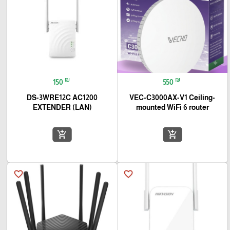
₪
₪
150
550
DS-3WRE12C AC1200
VEC-C3000AX-V1 Ceiling-
EXTENDER (LAN)
mounted WiFi 6 router
add_shopping_cart
add_shopping_cart
favorite_border
favorite_border