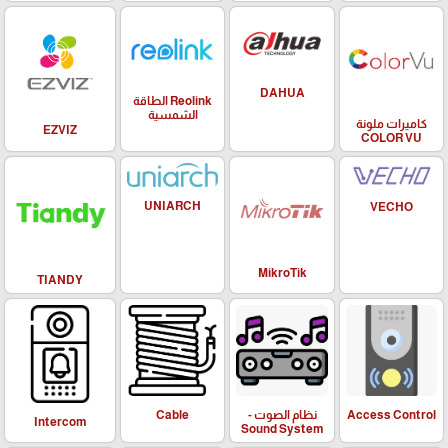
DAHUA
Reolink الطاقة
الشمسية
كاميرات ملونة
EZVIZ
COLOR VU
UNIARCH
VECHO
MikroTik
TIANDY
Access Control
نظام الصوت -
Cable
Intercom
Sound System