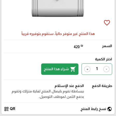
favorite_border
هذا المنتج غير متوفر حالياً، سنقوم بتوفيره قريباً
السعر
₪
420
اختر الكمية
shopping_cart
شراء هذا المنتج
+
-
طريقة الدفع
الدفع عند الإستلام
ببساطة نقوم بايصال المنتج لغاية منزلك وتقوم
بدفع الثمن لموظف التوصيل.
qr_code
public
نسخ رابط المنتج
QR