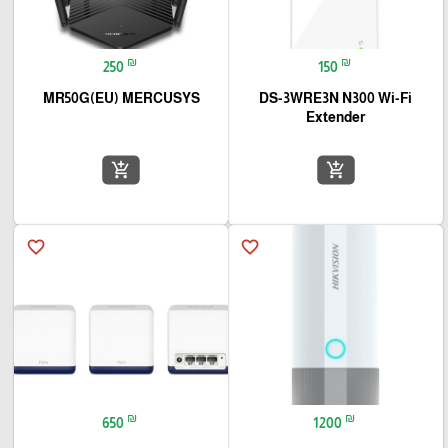
₪
₪
250
150
MR50G(EU) MERCUSYS
DS-3WRE3N N300 Wi-Fi
Extender
add_shopping_cart
add_shopping_cart
favorite_border
favorite_border
₪
₪
650
1200