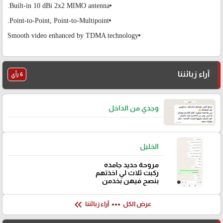
Built-in 10 dBi 2x2 MIMO antenna.
Point-to-Point, Point-to-Multipoint.
Smooth video enhanced by TDMA technology
آراء زبائننا
6 رأي
وجدي من الداخل
الخليل
مروحة حديد جامده
ركبت ثلاث لي اخذتهم
بنصح فيهن بخدمن
keyboard_double_arrow_left
more_horiz
عرض الكل
آراء زبائننا