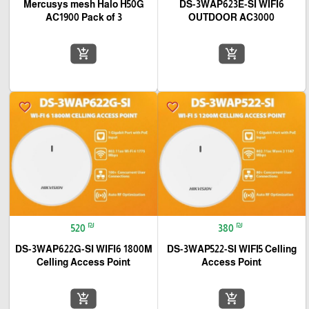
Mercusys mesh Halo H50G
DS-3WAP623E-SI WIFI6
AC1900 Pack of 3
OUTDOOR AC3000
add_shopping_cart
add_shopping_cart
favorite_border
favorite_border
₪
₪
520
380
DS-3WAP622G-SI WIFI6 1800M
DS-3WAP522-SI WIFI5 Celling
Celling Access Point
Access Point
add_shopping_cart
add_shopping_cart