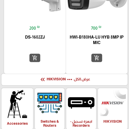
₪
₪
200
700
DS-1602ZJ
HWI-B180HA-LU HYB 8MP IP
MIC
add_shopping_cart
add_shopping_cart
keyboard_double_arrow_left
more_horiz
عرض الكل
HIKVISION
HIKVISION
اجهزة تسجيل -
Switches &
Accessories
Routers
Recorders