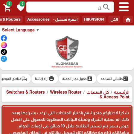
0
0
search
shopping_cart
favorite
home
الكل
HIKVISION
اجهزة تسجيل - Recorders
Accessories
s & Routers
Select Language
▼
commute
emoji_emotions
account_box
ballot
طلباتي السابقة
دخول تجار الجملة
آراء زبائننا
مناطق التوصيل
الرئيسية
كل المنتجات
Wireless Router
Switches & Routers
& Access Point
شكرا لاختياركم متجرنا، قم باختيار المنتجات التي ترغب بشراءها وبعد
ذلك اتم عملية الشراء وتعبئة البيانات المطلوبة للحصول على افضل
عرض سعر يتم تسعير الطلبية خلال 10 دقائق في اوقات الدوام ،
وبامكانكم ترك ملاحظاتكم اثناء تسجيل بياناتكم في المكان المخصص،