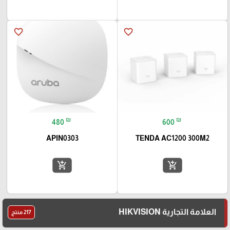
favorite_border
favorite_border
₪
₪
480
600
APIN0303
TENDA AC1200 300M2
add_shopping_cart
add_shopping_cart
العلامة التجارية HIKVISION
217 منتج