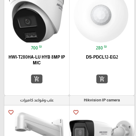
₪
₪
700
280
HWI-T280HA-LU HYB 8MP IP
DS-PDCL12-EG2
MIC
add_shopping_cart
add_shopping_cart
Hikvision IP camera
علب وقواعد كاميرات
favorite_border
favorite_border