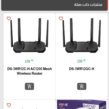
منتجات ذات صلة
favorite_border
favorite_border
₪
₪
220
230
DS-3WR12C-H AC1200 Mesh
DS-3WR12GC-H
Wireless Router
add_shopping_cart
add_shopping_cart
favorite_border
favorite_border