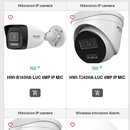
Hikvision IP camera
Hikvision IP camera
favorite_border
favorite_border
₪
₪
700
700
HWI-B140HA-LUC 4MP IP MIC
HWI-T240HA-LUC 4MP IP MIC
add_shopping_cart
add_shopping_cart
Hikvision IP camera
Wireless Intrusion Alarm
favorite_border
favorite_border