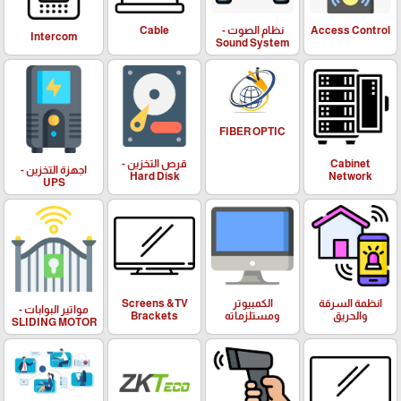
Access Control
نظام الصوت -
Cable
Intercom
Sound System
FIBER OPTIC
Cabinet
قرص التخزين -
اجهزة التخزين -
Hard Disk
Network
UPS
انظمة السرقة
الكمبيوتر
Screens &TV
مواتير البوابات -
والحريق
ومستلزماته
Brackets
SLIDING MOTOR