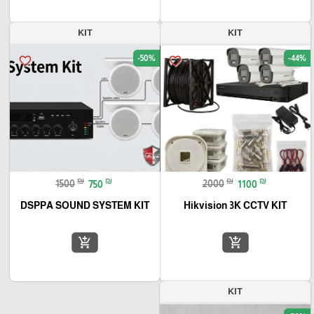
KIT
KIT
-50%
-44%
favorite_border
favorite_border
₪
₪
₪
₪
1500
750
2000
1100
DSPPA SOUND SYSTEM KIT
Hikvision 3K CCTV KIT
add_shopping_cart
add_shopping_cart
KIT