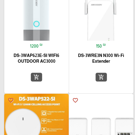
₪
₪
1200
150
DS-3WAP623E-SI WIFI6
DS-3WRE3N N300 Wi-Fi
OUTDOOR AC3000
Extender
add_shopping_cart
add_shopping_cart
favorite_border
favorite_border