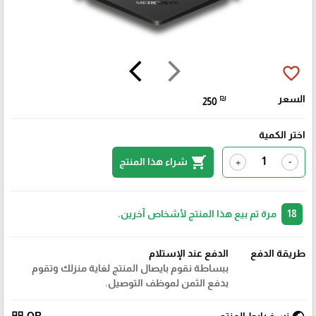
arrow_back_ios
arrow_forward_ios
favorite_border
السعر
₪
250
اختر الكمية
shopping_cart
شراء هذا المنتج
+
-
18
مرة تم بيع هذا المنتج لأشخاص آخرين.
طريقة الدفع
الدفع عند الإستلام
ببساطة نقوم بايصال المنتج لغاية منزلك وتقوم
بدفع الثمن لموظف التوصيل.
نسخ رابط المنتج
QR