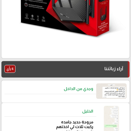
آراء زبائننا
6 رأي
وجدي من الداخل
الخليل
مروحة حديد جامده
ركبت ثلاث لي اخذتهم