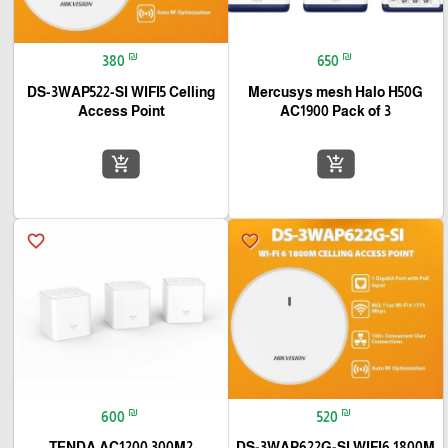
₪
₪
380
650
DS-3WAP522-SI WIFI5 Celling
Mercusys mesh Halo H50G
Access Point
AC1900 Pack of 3
add_shopping_cart
add_shopping_cart
favorite_border
favorite_border
₪
₪
600
520
TENDA AC1200 300M2
DS-3WAP622G-SI WIFI6 1800M