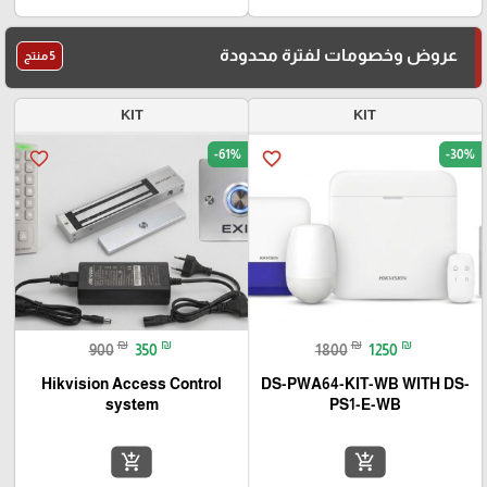
عروض وخصومات لفترة محدودة
5 منتج
KIT
KIT
-61%
-30%
favorite_border
favorite_border
₪
₪
₪
₪
900
350
1800
1250
Hikvision Access Control
DS-PWA64-KIT-WB WITH DS-
system
PS1-E-WB
add_shopping_cart
add_shopping_cart