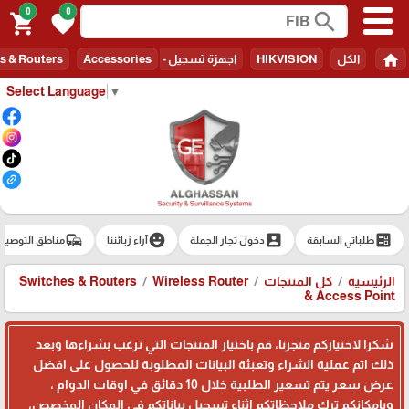
0
0
search
shopping_cart
favorite
home
الكل
HIKVISION
اجهزة تسجيل - Recorders
Accessories
s & Routers
Select Language
▼
commute
emoji_emotions
account_box
ballot
طلباتي السابقة
دخول تجار الجملة
آراء زبائننا
مناطق التوصيل
الرئيسية
كل المنتجات
Wireless Router
Switches & Routers
& Access Point
شكرا لاختياركم متجرنا، قم باختيار المنتجات التي ترغب بشراءها وبعد
ذلك اتم عملية الشراء وتعبئة البيانات المطلوبة للحصول على افضل
عرض سعر يتم تسعير الطلبية خلال 10 دقائق في اوقات الدوام ،
وبامكانكم ترك ملاحظاتكم اثناء تسجيل بياناتكم في المكان المخصص،