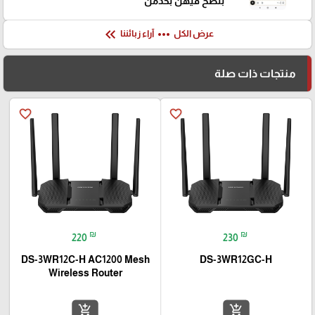
بنصح فيهن بخدمن
keyboard_double_arrow_left
more_horiz
عرض الكل
آراء زبائننا
منتجات ذات صلة
favorite_border
favorite_border
₪
₪
220
230
DS-3WR12C-H AC1200 Mesh
DS-3WR12GC-H
Wireless Router
add_shopping_cart
add_shopping_cart