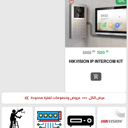
-50%
favorite_border
₪
₪
3000
1500
HIKVISION IP INTERCOM KIT
add_shopping_cart
keyboard_double_arrow_left
more_horiz
عرض الكل
عروض وخصومات لفترة محدودة