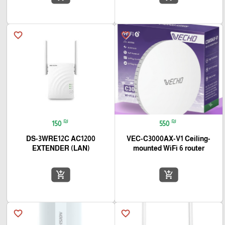
favorite_border
favorite_border
₪
₪
150
550
DS-3WRE12C AC1200
VEC-C3000AX-V1 Ceiling-
EXTENDER (LAN)
mounted WiFi 6 router
add_shopping_cart
add_shopping_cart
favorite_border
favorite_border