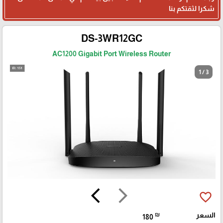
شكرا لثقتكم بنا
DS-3WR12GC
AC1200 Gigabit Port Wireless Router
1 / 3
arrow_back_ios
arrow_forward_ios
favorite_border
السعر
₪
180