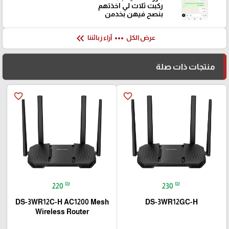
ركبت ثلاث لي اخذتهم
بنصح فيهن بخدمن
keyboard_double_arrow_left
more_horiz
عرض الكل
آراء زبائننا
منتجات ذات صلة
favorite_border
favorite_border
₪
₪
220
230
DS-3WR12C-H AC1200 Mesh
DS-3WR12GC-H
Wireless Router