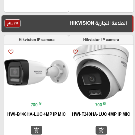
العلامة التجارية HIKVISION
214 منتج
Hikvision IP camera
Hikvision IP camera
favorite_border
favorite_border
₪
₪
700
700
HWI-B140HA-LUC 4MP IP MIC
HWI-T240HA-LUC 4MP IP MIC
add_shopping_cart
add_shopping_cart