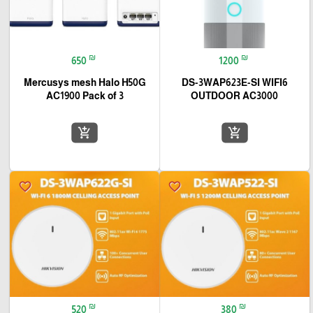
₪
₪
650
1200
Mercusys mesh Halo H50G
DS-3WAP623E-SI WIFI6
AC1900 Pack of 3
OUTDOOR AC3000
add_shopping_cart
add_shopping_cart
favorite_border
favorite_border
₪
₪
520
380