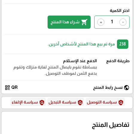
اختر الكمية
shopping_cart
شراء هذا المنتج
+
-
238
مرة تم بيع هذا المنتج لأشخاص آخرين.
طريقة الدفع
الدفع عند الإستلام
ببساطة نقوم بايصال المنتج لغاية منزلك وتقوم
بدفع الثمن لموظف التوصيل.
qr_code
public
نسخ رابط المنتج
QR
policy
policy
policy
سياسة التوصيل
سياسة التبديل
سياسة الإلغاء
تفاصيل المنتج