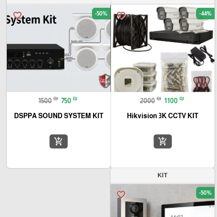
-50%
-44%
favorite_border
favorite_border
₪
₪
₪
₪
1500
750
2000
1100
DSPPA SOUND SYSTEM KIT
Hikvision 3K CCTV KIT
add_shopping_cart
add_shopping_cart
KIT
-50%
favorite_border