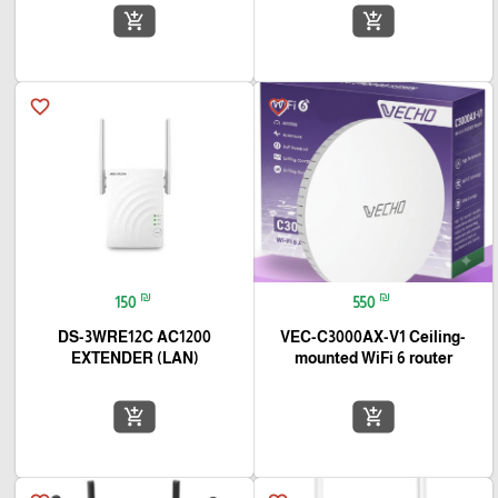
add_shopping_cart
add_shopping_cart
favorite_border
favorite_border
₪
₪
150
550
DS-3WRE12C AC1200
VEC-C3000AX-V1 Ceiling-
EXTENDER (LAN)
mounted WiFi 6 router
add_shopping_cart
add_shopping_cart