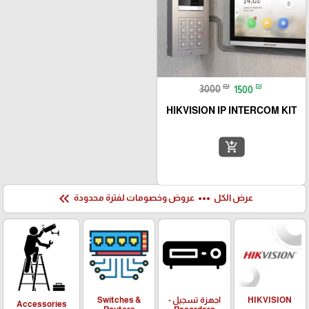
₪
₪
3000
1500
HIKVISION IP INTERCOM KIT
add_shopping_cart
keyboard_double_arrow_left
more_horiz
عرض الكل
عروض وخصومات لفترة محدودة
HIKVISION
اجهزة تسجيل -
Switches &
Accessories