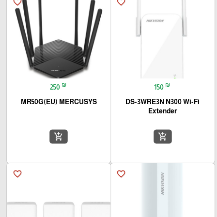
favorite_border
favorite_border
₪
₪
250
150
MR50G(EU) MERCUSYS
DS-3WRE3N N300 Wi-Fi
Extender
add_shopping_cart
add_shopping_cart
favorite_border
favorite_border