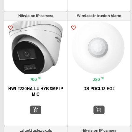
Hikvision IP camera
Wireless Intrusion Alarm
favorite_border
favorite_border
₪
₪
700
280
HWI-T280HA-LU HYB 8MP IP
DS-PDCL12-EG2
MIC
add_shopping_cart
add_shopping_cart
Hikvision IP camera
علب وقواعد كاميرات