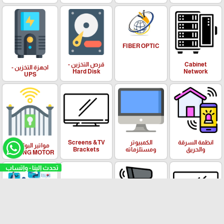
FIBER OPTIC
Cabinet
قرص التخزين -
اجهزة التخزين -
Hard Disk
Network
UPS
انظمة السرقة
الكمبيوتر
Screens &TV
مواتير البوابات -
والحريق
ومستلزماته
Brackets
SLIDING MOTOR
تحدث الينا - واتساب
Communications
Department
ZKTeco
Satellite
نقاط المبيعات -