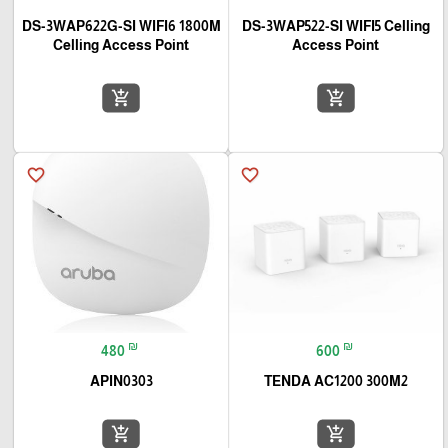
DS-3WAP622G-SI WIFI6 1800M
DS-3WAP522-SI WIFI5 Celling
Celling Access Point
Access Point
add_shopping_cart
add_shopping_cart
favorite_border
favorite_border
₪
₪
480
600
APIN0303
TENDA AC1200 300M2
add_shopping_cart
add_shopping_cart