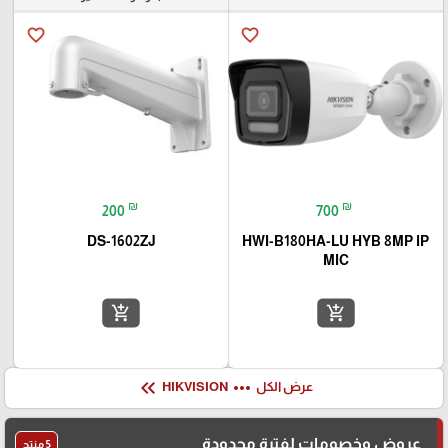
favorite_border
favorite_border
₪
₪
200
700
DS-1602ZJ
HWI-B180HA-LU HYB 8MP IP
MIC
add_shopping_cart
add_shopping_cart
keyboard_double_arrow_left
more_horiz
عرض الكل
HIKVISION
عروض وخصومات لفترة محدودة
5 منتج