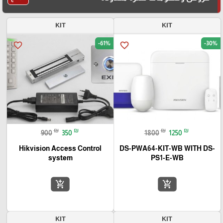
KIT
KIT
-61%
-30%
favorite_border
favorite_border
₪
₪
₪
₪
900
350
1800
1250
Hikvision Access Control
DS-PWA64-KIT-WB WITH DS-
system
PS1-E-WB
add_shopping_cart
add_shopping_cart
KIT
KIT