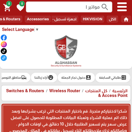
0
0
search
shopping_cart
favorite
home
الكل
HIKVISION
اجهزة تسجيل - Recorders
Accessories
s & Routers
Select Language
▼
commute
emoji_emotions
account_box
ballot
طلباتي السابقة
دخول تجار الجملة
آراء زبائننا
مناطق التوصيل
الرئيسية
كل المنتجات
Wireless Router
Switches & Routers
& Access Point
شكرا لاختياركم متجرنا، قم باختيار المنتجات التي ترغب بشراءها وبعد
ذلك اتم عملية الشراء وتعبئة البيانات المطلوبة للحصول على افضل
عرض سعر يتم تسعير الطلبية خلال 10 دقائق في اوقات الدوام ،
وبامكانكم ترك ملاحظاتكم اثناء تسجيل بياناتكم في المكان المخصص،