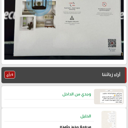
آراء زبائننا
6 رأي
وجدي من الداخل
الخليل
مروحة حديد جامده