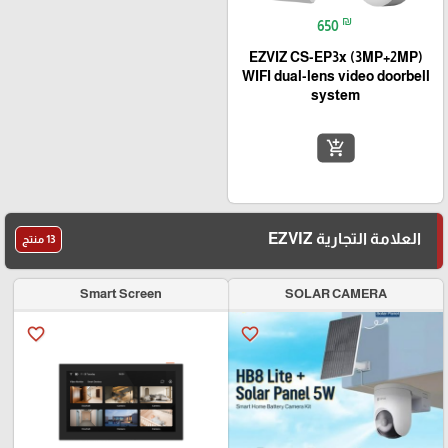
₪
650
EZVIZ CS-EP3x (3MP+2MP)
WIFI dual-lens video doorbell
system
add_shopping_cart
العلامة التجارية EZVIZ
13 منتج
Smart Screen
SOLAR CAMERA
favorite_border
favorite_border