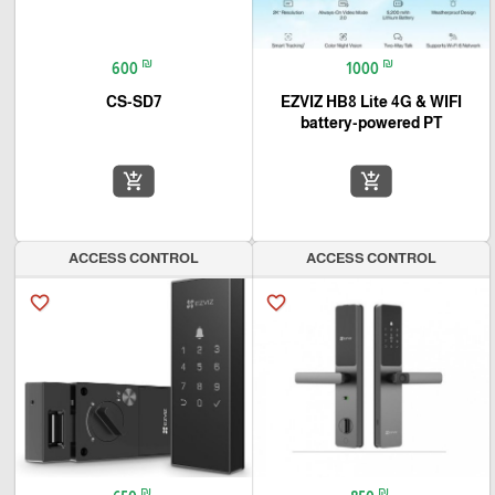
₪
₪
600
1000
CS-SD7
EZVIZ HB8 Lite 4G & WIFI
battery-powered PT
add_shopping_cart
add_shopping_cart
ACCESS CONTROL
ACCESS CONTROL
favorite_border
favorite_border
₪
₪