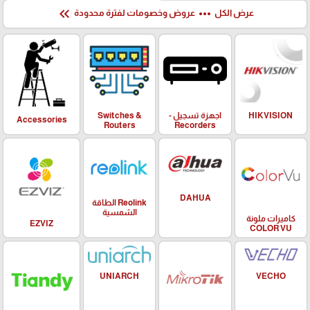
keyboard_double_arrow_left
more_horiz
عرض الكل
عروض وخصومات لفترة محدودة
HIKVISION
اجهزة تسجيل -
Switches &
Accessories
Routers
Recorders
DAHUA
Reolink الطاقة
الشمسية
كاميرات ملونة
EZVIZ
COLOR VU
UNIARCH
VECHO