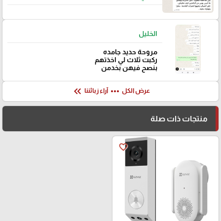
الخليل
مروحة حديد جامده
ركبت ثلاث لي اخذتهم
بنصح فيهن بخدمن
keyboard_double_arrow_left
more_horiz
عرض الكل
آراء زبائننا
منتجات ذات صلة
favorite_border