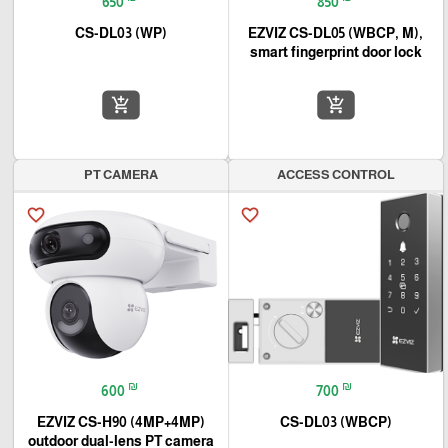
650
850
CS-DL03 (WP)
EZVIZ CS-DL05 (WBCP, M),
smart fingerprint door lock
add_shopping_cart
add_shopping_cart
PT CAMERA
ACCESS CONTROL
favorite_border
favorite_border
₪
₪
600
700
EZVIZ CS-H90 (4MP+4MP)
CS-DL03 (WBCP)
outdoor dual-lens PT camera