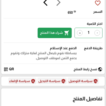
arrow_back_ios
arrow_forward_ios
favorite_border
السعر
₪
650
اختر الكمية
shopping_cart
شراء هذا المنتج
+
-
طريقة الدفع
الدفع عند الإستلام
ببساطة نقوم بايصال المنتج لغاية منزلك وتقوم
بدفع الثمن لموظف التوصيل.
qr_code
public
نسخ رابط المنتج
QR
policy
policy
policy
سياسة التوصيل
سياسة التبديل
سياسة الإلغاء
تفاصيل المنتج