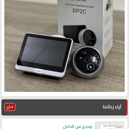
آراء زبائننا
6 رأي
وجدي من الداخل