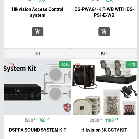
Hikvision Access Control
DS-PWA64-KIT-WB WITH DS-
system
PS1-E-WB
add_shopping_cart
add_shopping_cart
KIT
KIT
-50%
-44%
favorite_border
favorite_border
₪
₪
₪
₪
1500
750
2000
1100
DSPPA SOUND SYSTEM KIT
Hikvision 3K CCTV KIT