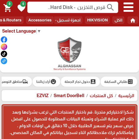
0
0
search
shopping_cart
favorite
home
الكل
HIKVISION
اجهزة تسجيل - Recorders
Accessories
s & Routers
Select Language
▼
commute
emoji_emotions
account_box
ballot
طلباتي السابقة
دخول تجار الجملة
آراء زبائننا
مناطق التوصيل
الرئيسية
كل المنتجات
Smart DoorBell
EZVIZ
شكرا لاختياركم متجرنا، قم باختيار المنتجات التي ترغب بشراءها وبعد
ذلك اتم عملية الشراء وتعبئة البيانات المطلوبة للحصول على افضل
عرض سعر يتم تسعير الطلبية خلال 10 دقائق في اوقات الدوام ،
وبامكانكم ترك ملاحظاتكم اثناء تسجيل بياناتكم في المكان المخصص،