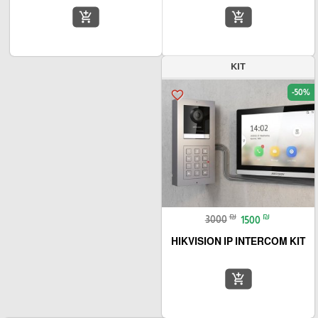
add_shopping_cart
add_shopping_cart
KIT
-50%
favorite_border
₪
₪
3000
1500
HIKVISION IP INTERCOM KIT
add_shopping_cart