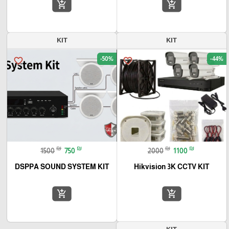
add_shopping_cart
add_shopping_cart
KIT
KIT
-50%
-44%
favorite_border
favorite_border
₪
₪
₪
₪
1500
750
2000
1100
DSPPA SOUND SYSTEM KIT
Hikvision 3K CCTV KIT
add_shopping_cart
add_shopping_cart