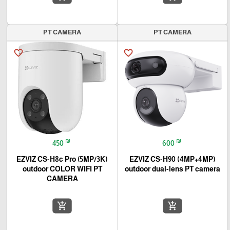
PT CAMERA
PT CAMERA
favorite_border
favorite_border
₪
₪
450
600
EZVIZ CS-H8c Pro (5MP/3K)
EZVIZ CS-H90 (4MP+4MP)
outdoor COLOR WIFI PT
outdoor dual-lens PT camera
CAMERA
add_shopping_cart
add_shopping_cart