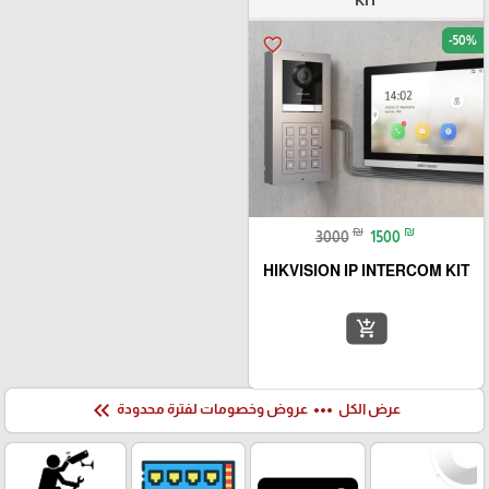
KIT
-50%
favorite_border
₪
₪
3000
1500
HIKVISION IP INTERCOM KIT
add_shopping_cart
keyboard_double_arrow_left
more_horiz
عرض الكل
عروض وخصومات لفترة محدودة