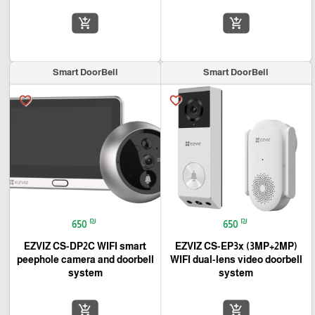
add_shopping_cart
add_shopping_cart
Smart DoorBell
Smart DoorBell
favorite_border
favorite_border
₪
₪
650
650
EZVIZ CS-DP2C WIFI smart
EZVIZ CS-EP3x (3MP+2MP)
peephole camera and doorbell
WIFI dual-lens video doorbell
system
system
add_shopping_cart
add_shopping_cart