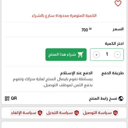
favorite_border
الكمية المتوفرة محدودة سارع بالشراء
السعر
₪
700
اختر الكمية
shopping_cart
شراء هذا المنتج
+
-
طريقة الدفع
الدفع عند الإستلام
ببساطة نقوم بايصال المنتج لغاية منزلك وتقوم
بدفع الثمن لموظف التوصيل.
qr_code
public
نسخ رابط المنتج
QR
policy
policy
policy
سياسة التوصيل
سياسة التبديل
سياسة الإلغاء