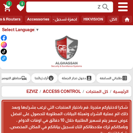
0
0
search
shopping_cart
favorite
home
الكل
HIKVISION
اجهزة تسجيل - Recorders
Accessories
s & Routers
Select Language
▼
commute
emoji_emotions
account_box
ballot
طلباتي السابقة
دخول تجار الجملة
آراء زبائننا
مناطق التوصيل
الرئيسية
كل المنتجات
ACCESS CONTROL
EZVIZ
شكرا لاختياركم متجرنا، قم باختيار المنتجات التي ترغب بشراءها وبعد
ذلك اتم عملية الشراء وتعبئة البيانات المطلوبة للحصول على افضل
عرض سعر يتم تسعير الطلبية خلال 10 دقائق في اوقات الدوام ،
وبامكانكم ترك ملاحظاتكم اثناء تسجيل بياناتكم في المكان المخصص،