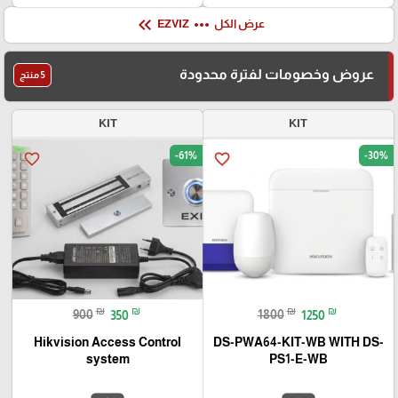
keyboard_double_arrow_left
more_horiz
عرض الكل
EZVIZ
عروض وخصومات لفترة محدودة
5 منتج
KIT
KIT
-61%
-30%
favorite_border
favorite_border
₪
₪
₪
₪
900
350
1800
1250
Hikvision Access Control
DS-PWA64-KIT-WB WITH DS-
system
PS1-E-WB