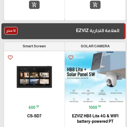
add_shopping_cart
add_shopping_cart
العلامة التجارية EZVIZ
12 منتج
Smart Screen
SOLAR CAMERA
favorite_border
favorite_border
₪
₪
600
1000
CS-SD7
EZVIZ HB8 Lite 4G & WIFI
battery-powered PT