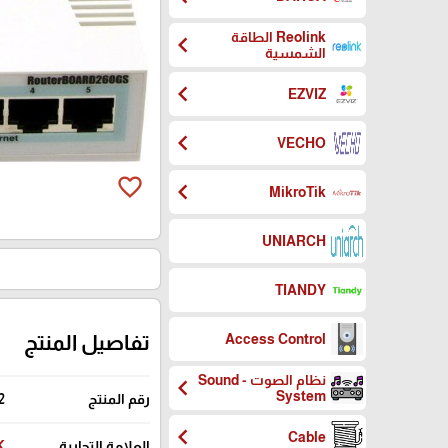
Reolink الطاقة
chevron_left
الشمسية
chevron_left
EZVIZ
chevron_left
VECHO
favorite_border
chevron_left
MikroTik
UNIARCH
TIANDY
تفاصيل المنتج
Access Control
نظام الصوت - Sound
chevron_left
System
رقم المنتج
2
chevron_left
Cable
العلامة التجارية
K