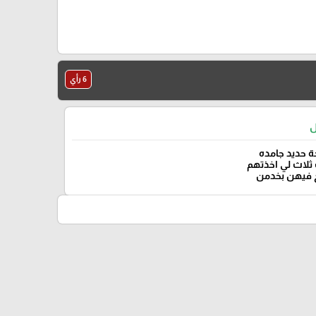
6 رأي
ل
 حديد جامده
ثلاث لي اخذتهم
 فيهن بخدمن