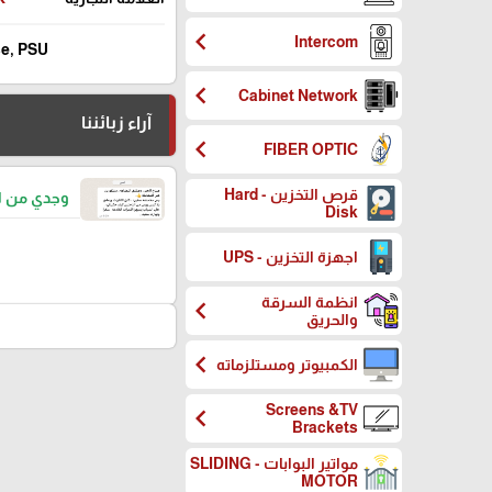
chevron_left
Intercom
se, PSU
chevron_left
Cabinet Network
آراء زبائننا
chevron_left
FIBER OPTIC
قرص التخزين - Hard
وجدي من ا
Disk
اجهزة التخزين - UPS
انظمة السرقة
chevron_left
والحريق
chevron_left
الكمبيوتر ومستلزماته
Screens &TV
chevron_left
Brackets
مواتير البوابات - SLIDING
MOTOR