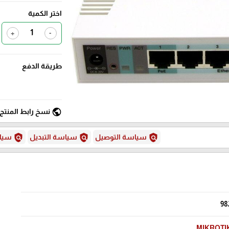
اختر الكمية
+
-
طريقة الدفع
public
نسخ رابط المنتج
policy
policy
policy
سياسة التوصيل
سياسة التبديل
سياس
98
MIKROTI