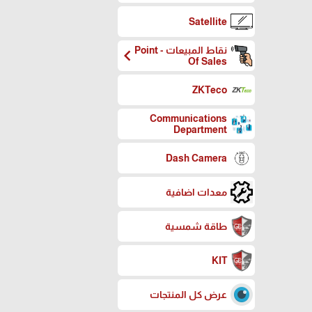
Satellite
نقاط المبيعات - Point
chevron_left
Of Sales
ZKTeco
Communications
Department
Dash Camera
معدات اضافية
طاقة شمسية
KIT
عرض كل المنتجات