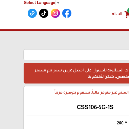
Select Language
▼
shoppin
السلة
البيانات المطلوبة للحصول على افضل عرض سعر يتم تسعير
لمنتج غير متوفر حالياً، سنقوم بتوفيره قريباً
CSS106-5G-1S
₪
260