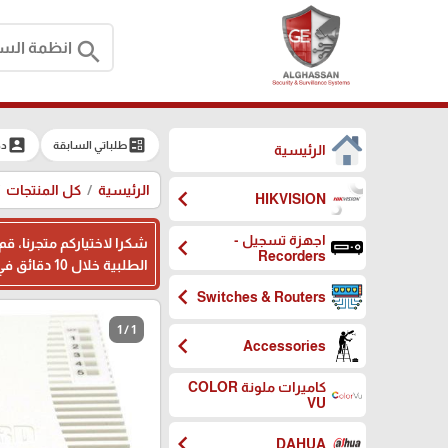
search
account_box
ballot
طلباتي السابقة
دخ
الرئيسية
الرئيسية
كل المنتجات
chevron_left
HIKVISION
اجهزة تسجيل -
chevron_left
شكرا لاختياركم متجرنا، ق
Recorders
الطلبية خلال 10 دقائق في اوقات الدوام ، وبامكانكم ترك ملاحظاتكم اثناء تسجيل بياناتكم في المكان المخصص، شكرا لثقتكم بنا
chevron_left
Switches & Routers
1 / 1
chevron_left
Accessories
كاميرات ملونة COLOR
VU
chevron_left
DAHUA