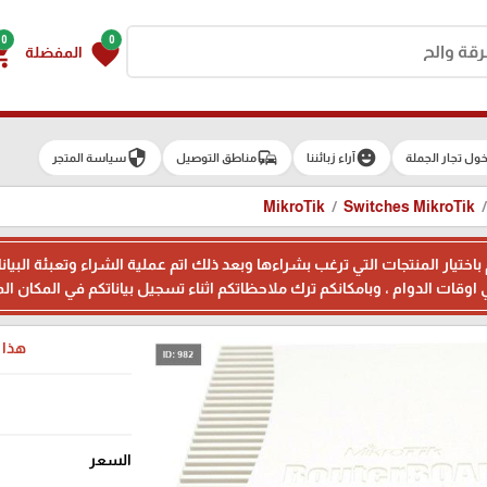
0
0
g_cart
favorite
المفضلة
security
commute
emoji_emotions
ول تجار الجملة
آراء زبائننا
مناطق التوصيل
سياسة المتجر
MikroTik
Switches MikroTik
م باختيار المنتجات التي ترغب بشراءها وبعد ذلك اتم عملية الشراء وتعبئة 
هذا ا
السعر