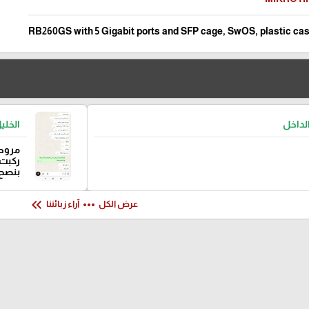
RB260GS with 5 Gigabit ports and SFP cage, SwOS, plastic ca
لداخل
الخلي
مروحة
ركبت 
بنصح
keyboard_double_arrow_left
more_horiz
عرض الكل
آراء زبائننا