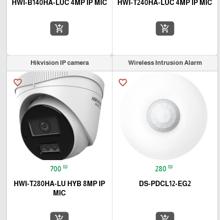
HWI-B140HA-LUC 4MP IP MIC
HWI-T240HA-LUC 4MP IP MIC
add_shopping_cart
add_shopping_cart
Hikvision IP camera
Wireless Intrusion Alarm
favorite_border
favorite_border
₪
₪
700
280
HWI-T280HA-LU HYB 8MP IP
DS-PDCL12-EG2
MIC
add_shopping_cart
add_shopping_cart