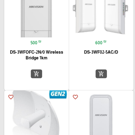
₪
₪
500
600
DS-3WFOFC-2N/0 Wireless
DS-3WF02-5AC/D
Bridge 1km
add_shopping_cart
add_shopping_cart
favorite_border
favorite_border