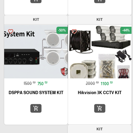
KIT
KIT
-50%
-44%
favorite_border
favorite_border
₪
₪
₪
₪
1500
750
2000
1100
DSPPA SOUND SYSTEM KIT
Hikvision 3K CCTV KIT
add_shopping_cart
add_shopping_cart
KIT