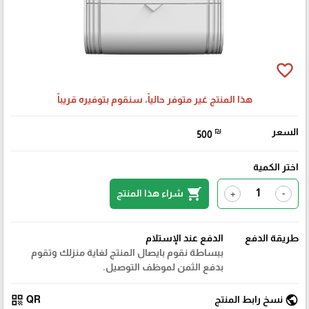
favorite_border
هذا المنتج غير متوفر حالياً، سنقوم بتوفيره قريباً
السعر
₪
500
اختر الكمية
shopping_cart
شراء هذا المنتج
+
-
طريقة الدفع
الدفع عند الإستلام
ببساطة نقوم بايصال المنتج لغاية منزلك وتقوم
بدفع الثمن لموظف التوصيل.
qr_code
public
نسخ رابط المنتج
QR