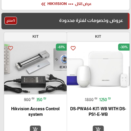
keyboard_double_arrow_left
more_horiz
عرض الكل
HIKVISION
عروض وخصومات لفترة محدودة
5 منتج
KIT
KIT
-61%
-30%
favorite_border
favorite_border
₪
₪
₪
₪
900
350
1800
1250
Hikvision Access Control
DS-PWA64-KIT-WB WITH DS-
system
PS1-E-WB
add_shopping_cart
add_shopping_cart