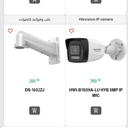
Hikvision IP camera
علب وقواعد كاميرات
favorite_border
favorite_border
₪
₪
200
700
DS-1602ZJ
HWI-B180HA-LU HYB 8MP IP
MIC
add_shopping_cart
add_shopping_cart