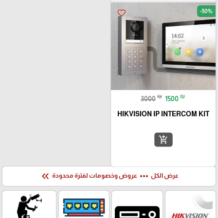
-50%
favorite_border
₪
₪
3000
1500
HIKVISION IP INTERCOM KIT
add_shopping_cart
keyboard_double_arrow_left
more_horiz
عرض الكل
عروض وخصومات لفترة محدودة