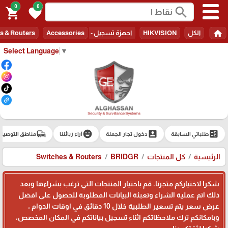
0
0
search
shopping_cart
favorite
home
الكل
HIKVISION
اجهزة تسجيل - Recorders
Accessories
s & Routers
Select Language
▼
commute
emoji_emotions
account_box
ballot
طلباتي السابقة
دخول تجار الجملة
آراء زبائننا
مناطق التوصيل
الرئيسية
كل المنتجات
BRIDGR
Switches & Routers
شكرا لاختياركم متجرنا، قم باختيار المنتجات التي ترغب بشراءها وبعد
ذلك اتم عملية الشراء وتعبئة البيانات المطلوبة للحصول على افضل
عرض سعر يتم تسعير الطلبية خلال 10 دقائق في اوقات الدوام ،
وبامكانكم ترك ملاحظاتكم اثناء تسجيل بياناتكم في المكان المخصص،