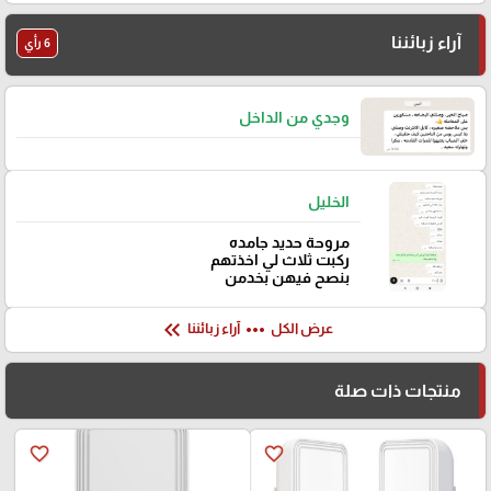
آراء زبائننا
6 رأي
وجدي من الداخل
الخليل
مروحة حديد جامده
ركبت ثلاث لي اخذتهم
بنصح فيهن بخدمن
keyboard_double_arrow_left
more_horiz
عرض الكل
آراء زبائننا
منتجات ذات صلة
favorite_border
favorite_border