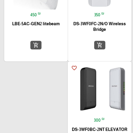
₪
₪
450
350
LBE-5AC-GEN2 litebeam
DS-3WF0FC-2N/O Wireless
Bridge
add_shopping_cart
add_shopping_cart
favorite_border
₪
300
DS-3WF0BC-2NT ELEVATOR