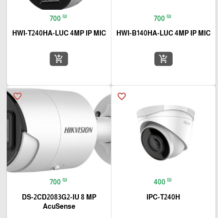
₪
₪
700
700
HWI-T240HA-LUC 4MP IP MIC
HWI-B140HA-LUC 4MP IP MIC
add_shopping_cart
add_shopping_cart
favorite_border
favorite_border
₪
₪
700
400
DS-2CD2083G2-IU 8 MP
IPC-T240H
AcuSense