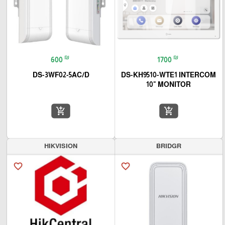
₪
₪
600
1700
DS-3WF02-5AC/D
DS-KH9510-WTE1 INTERCOM
10" MONITOR
add_shopping_cart
add_shopping_cart
HIKVISION
BRIDGR
favorite_border
favorite_border