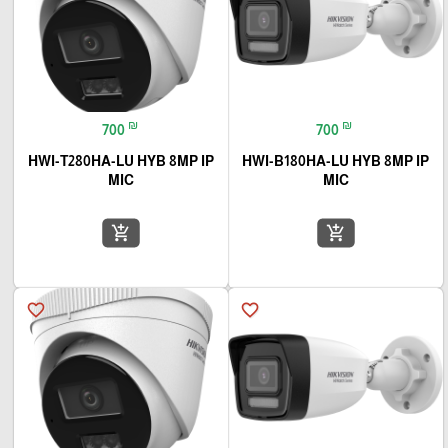
₪
₪
700
700
HWI-T280HA-LU HYB 8MP IP
HWI-B180HA-LU HYB 8MP IP
MIC
MIC
add_shopping_cart
add_shopping_cart
favorite_border
favorite_border