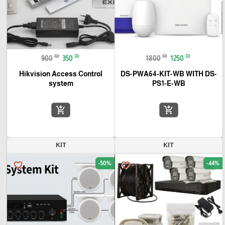
₪
₪
₪
₪
900
350
1800
1250
Hikvision Access Control
DS-PWA64-KIT-WB WITH DS-
system
PS1-E-WB
add_shopping_cart
add_shopping_cart
KIT
KIT
-50%
-44%
favorite_border
favorite_border