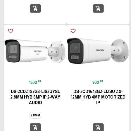
add_shopping_cart
add_shopping_cart
favorite_border
favorite_border
₪
₪
1500
900
DS-2CD2T87G3-LIS2UYSL
DS-2CD1643G2-LIZSU 2.8-
2.8MM HYB 8MP IP 2-WAY
12MM HYB 4MP MOTORIZED
AUDIO
IP
2.8MM
add_shopping_cart
add_shopping_cart