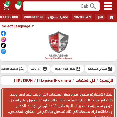
0
0
search
shopping_cart
favorite
home
الكل
HIKVISION
اجهزة تسجيل - Recorders
Accessories
s & Routers
Select Language
▼
commute
emoji_emotions
account_box
ballot
طلباتي السابقة
دخول تجار الجملة
آراء زبائننا
مناطق التوصيل
الرئيسية
كل المنتجات
Hikvision IP camera
HIKVISION
شكرا لاختياركم متجرنا، قم باختيار المنتجات التي ترغب بشراءها وبعد
ذلك اتم عملية الشراء وتعبئة البيانات المطلوبة للحصول على افضل
عرض سعر يتم تسعير الطلبية خلال 10 دقائق في اوقات الدوام ،
وبامكانكم ترك ملاحظاتكم اثناء تسجيل بياناتكم في المكان المخصص،