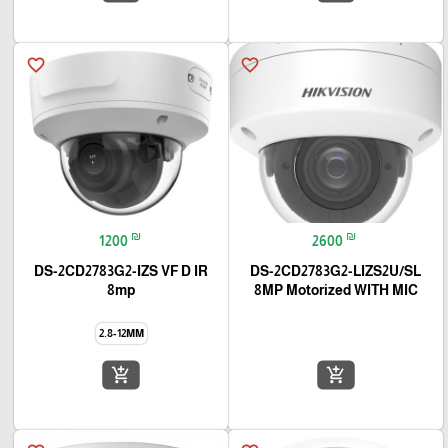
favorite_border
favorite_border
₪
₪
1200
2600
DS-2CD2783G2-IZS VF D IR
DS-2CD2783G2-LIZS2U/SL
8mp
8MP Motorized WITH MIC
2.8-12MM
add_shopping_cart
add_shopping_cart