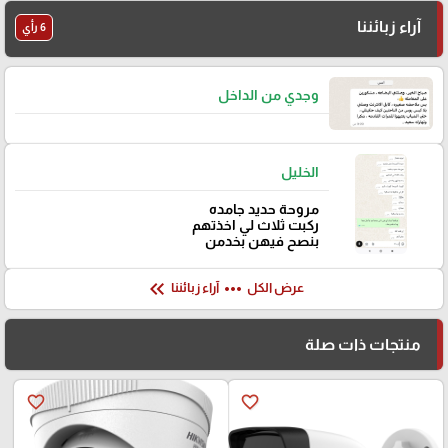
آراء زبائننا
6 رأي
وجدي من الداخل
الخليل
مروحة حديد جامده
ركبت ثلاث لي اخذتهم
بنصح فيهن بخدمن
keyboard_double_arrow_left
more_horiz
عرض الكل
آراء زبائننا
منتجات ذات صلة
favorite_border
favorite_border