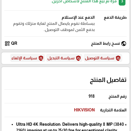
3
مرة تم بيع هذا المنتج لأشخاص آخرين.
طريقة الدفع
الدفع عند الإستلام
ببساطة نقوم بايصال المنتج لغاية منزلك وتقوم
بدفع الثمن لموظف التوصيل.
qr_code
public
نسخ رابط المنتج
QR
policy
policy
policy
سياسة التوصيل
سياسة التبديل
سياسة الإلغاء
تفاصيل المنتج
رقم المنتج
918
العلامة التجارية
HIKVISION
Ultra HD 4K Resolution: Delivers high-quality 8 MP (3840 ×
2160) imaging at up to 25/30 fps for exceptional clarity.