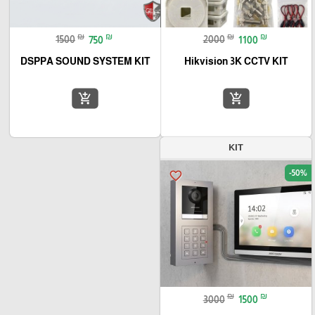
₪
₪
₪
₪
1500
750
2000
1100
DSPPA SOUND SYSTEM KIT
Hikvision 3K CCTV KIT
add_shopping_cart
add_shopping_cart
KIT
-50%
favorite_border
₪
₪
3000
1500