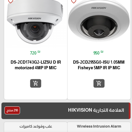
favorite_border
favorite_border
₪
₪
720
950
DS-2CD1743G2-LIZSU D IR
DS-2CD2955G0-ISU 1.05MM
motorized 4MP IP MIC
Fisheye 5MP IR IP MIC
add_shopping_cart
add_shopping_cart
العلامة التجارية HIKVISION
210 منتج
Wireless Intrusion Alarm
علب وقواعد كاميرات