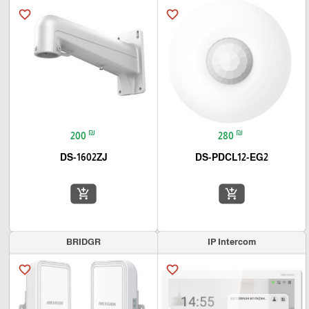
favorite_border
favorite_border
₪
₪
200
280
DS-1602ZJ
DS-PDCL12-EG2
add_shopping_cart
add_shopping_cart
BRIDGR
IP Intercom
favorite_border
favorite_border