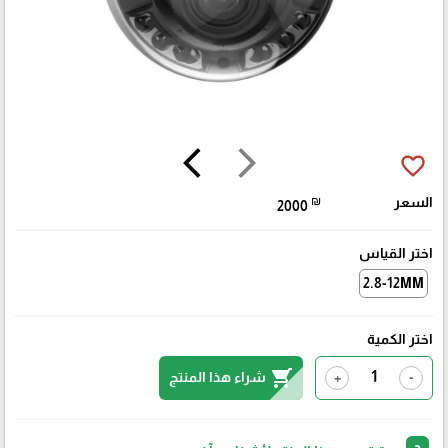
arrow_back_ios
arrow_forward_ios
favorite_border
السعر
₪
2000
اختر القياس
2.8-12MM
اختر الكمية
shopping_cart
شراء هذا المنتج
+
-