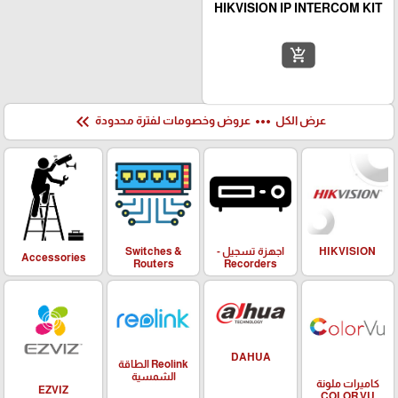
HIKVISION IP INTERCOM KIT
add_shopping_cart
keyboard_double_arrow_left
more_horiz
عرض الكل
عروض وخصومات لفترة محدودة
HIKVISION
اجهزة تسجيل -
Switches &
Accessories
Routers
Recorders
DAHUA
Reolink الطاقة
الشمسية
كاميرات ملونة
EZVIZ
COLOR VU