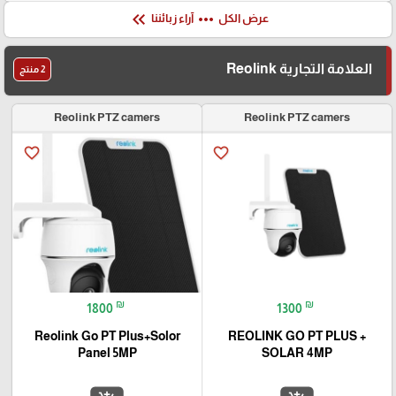
keyboard_double_arrow_left
more_horiz
عرض الكل
آراء زبائننا
العلامة التجارية Reolink
2 منتج
Reolink PTZ camers
Reolink PTZ camers
favorite_border
favorite_border
₪
₪
1800
1300
Reolink Go PT Plus+Solor
REOLINK GO PT PLUS +
Panel 5MP
SOLAR 4MP