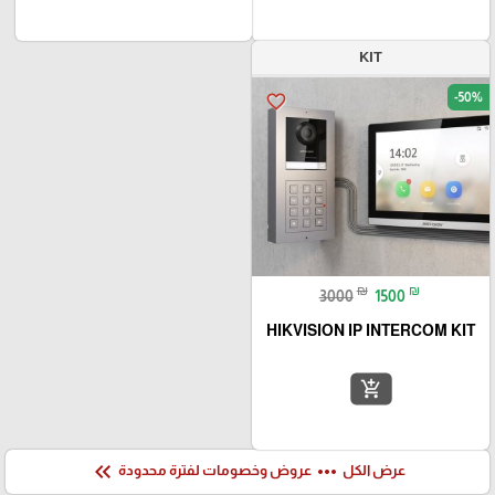
KIT
-50%
favorite_border
₪
₪
3000
1500
HIKVISION IP INTERCOM KIT
add_shopping_cart
keyboard_double_arrow_left
more_horiz
عرض الكل
عروض وخصومات لفترة محدودة