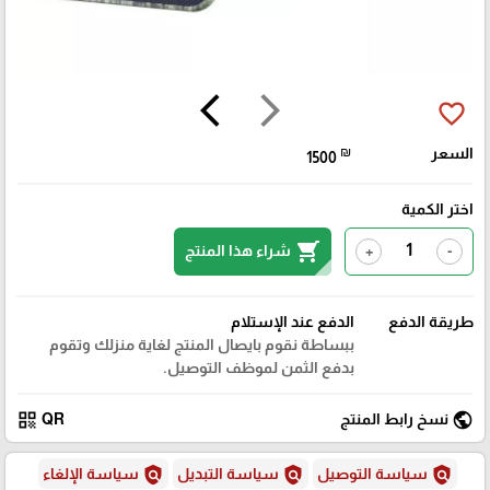
arrow_back_ios
arrow_forward_ios
favorite_border
السعر
₪
1500
اختر الكمية
shopping_cart
شراء هذا المنتج
+
-
طريقة الدفع
الدفع عند الإستلام
ببساطة نقوم بايصال المنتج لغاية منزلك وتقوم
بدفع الثمن لموظف التوصيل.
qr_code
public
نسخ رابط المنتج
QR
policy
policy
policy
سياسة التوصيل
سياسة التبديل
سياسة الإلغاء