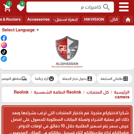
0
0
search
shopping_cart
favorite
home
الكل
HIKVISION
اجهزة تسجيل - Recorders
Accessories
s & Routers
Select Language
▼
commute
emoji_emotions
account_box
ballot
طلباتي السابقة
دخول تجار الجملة
آراء زبائننا
مناطق التوصيل
الرئيسية
كل المنتجات
Reolink الطاقة الشمسية
Reolink
camera
شكرا لاختياركم متجرنا، قم باختيار المنتجات التي ترغب بشراءها وبعد
ذلك اتم عملية الشراء وتعبئة البيانات المطلوبة للحصول على افضل
عرض سعر يتم تسعير الطلبية خلال 10 دقائق في اوقات الدوام ،
وبامكانكم ترك ملاحظاتكم اثناء تسجيل بياناتكم في المكان المخصص،