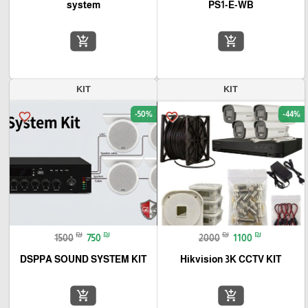
system
PS1-E-WB
add_shopping_cart
add_shopping_cart
KIT
KIT
-50%
-44%
favorite_border
favorite_border
₪
₪
₪
₪
1500
750
2000
1100
DSPPA SOUND SYSTEM KIT
Hikvision 3K CCTV KIT
add_shopping_cart
add_shopping_cart