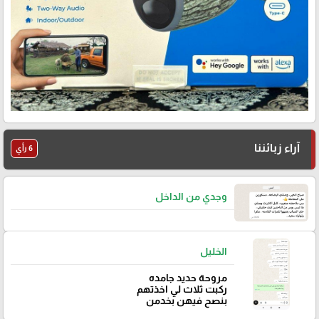
آراء زبائننا
6 رأي
وجدي من الداخل
الخليل
مروحة حديد جامده
ركبت ثلاث لي اخذتهم
بنصح فيهن بخدمن