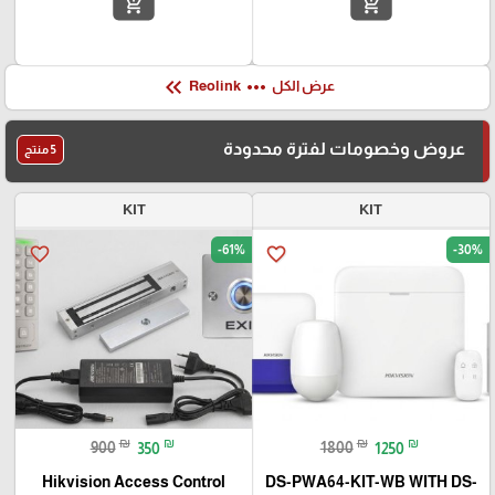
add_shopping_cart
add_shopping_cart
keyboard_double_arrow_left
more_horiz
عرض الكل
Reolink
عروض وخصومات لفترة محدودة
5 منتج
KIT
KIT
-61%
-30%
favorite_border
favorite_border
₪
₪
₪
₪
900
350
1800
1250
Hikvision Access Control
DS-PWA64-KIT-WB WITH DS-