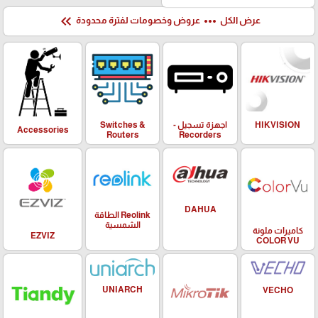
keyboard_double_arrow_left
more_horiz
عرض الكل
عروض وخصومات لفترة محدودة
HIKVISION
اجهزة تسجيل -
Switches &
Accessories
Routers
Recorders
DAHUA
Reolink الطاقة
الشمسية
كاميرات ملونة
EZVIZ
COLOR VU
UNIARCH
VECHO