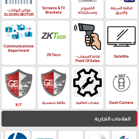
انظمة السرقة
الكمبيوتر
Screens &TV
مواتير البوابات -
والحريق
ومستلزماته
Brackets
SLIDING MOTOR
Communications
Department
ZKTeco
Satellite
نقاط المبيعات -
Point Of Sales
معدات اضافية
Dash Camera
طاقة شمسية
KIT
العلامات التجارية