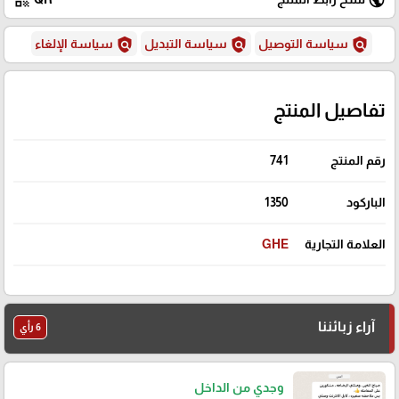
qr_code
public
policy
policy
policy
سياسة التوصيل
سياسة التبديل
سياسة الإلغاء
تفاصيل المنتج
رقم المنتج
741
الباركود
1350
العلامة التجارية
GHE
آراء زبائننا
6 رأي
وجدي من الداخل