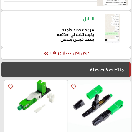
الخليل
مروحة حديد جامده
ركبت ثلاث لي اخذتهم
بنصح فيهن بخدمن
keyboard_double_arrow_left
more_horiz
عرض الكل
آراء زبائننا
منتجات ذات صلة
favorite_border
favorite_border