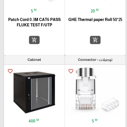
₪
₪
5
20
Patch Cord 0.3M CAT6 PASS
GHE Thermal paper Roll 50*25
FLUKE TEST F/UTP
add_shopping_cart
add_shopping_cart
توصيلات - Connector
Cabinet
favorite_border
favorite_border
₪
₪
400
5