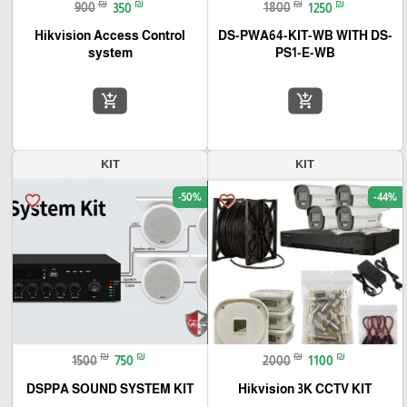
₪
₪
₪
₪
900
350
1800
1250
Hikvision Access Control
DS-PWA64-KIT-WB WITH DS-
system
PS1-E-WB
add_shopping_cart
add_shopping_cart
KIT
KIT
-50%
-44%
favorite_border
favorite_border
₪
₪
₪
₪
1500
750
2000
1100
DSPPA SOUND SYSTEM KIT
Hikvision 3K CCTV KIT