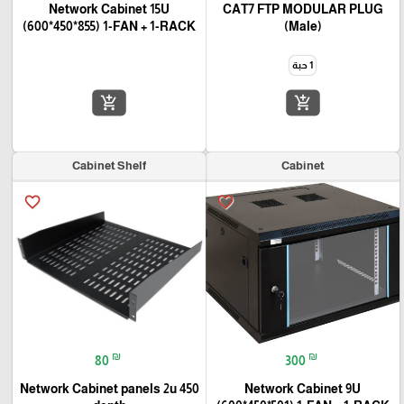
Network Cabinet 15U
CAT7 FTP MODULAR PLUG
(600*450*855) 1-FAN + 1-RACK
(Male)
1 حبة
add_shopping_cart
add_shopping_cart
Cabinet Shelf
Cabinet
favorite_border
favorite_border
₪
₪
80
300
Network Cabinet panels 2u 450
Network Cabinet 9U