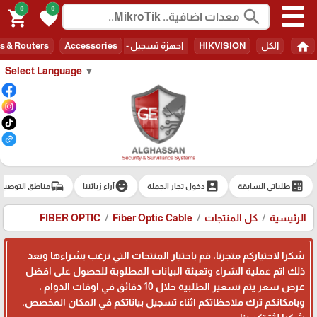
0
0
search
shopping_cart
favorite
home
الكل
HIKVISION
اجهزة تسجيل - Recorders
Accessories
s & Routers
Select Language
▼
commute
emoji_emotions
account_box
ballot
طلباتي السابقة
دخول تجار الجملة
آراء زبائننا
مناطق التوصيل
الرئيسية
كل المنتجات
Fiber Optic Cable
FIBER OPTIC
شكرا لاختياركم متجرنا، قم باختيار المنتجات التي ترغب بشراءها وبعد
ذلك اتم عملية الشراء وتعبئة البيانات المطلوبة للحصول على افضل
عرض سعر يتم تسعير الطلبية خلال 10 دقائق في اوقات الدوام ،
وبامكانكم ترك ملاحظاتكم اثناء تسجيل بياناتكم في المكان المخصص،