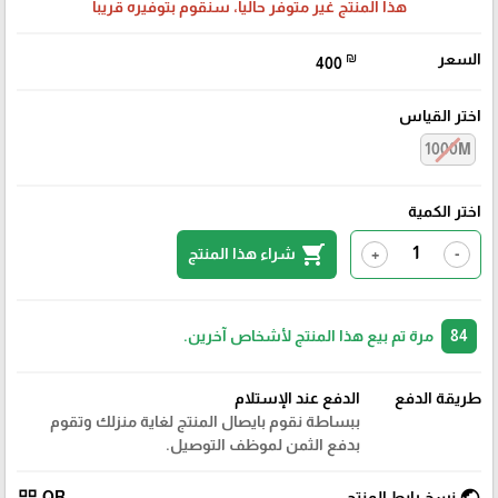
هذا المنتج غير متوفر حالياً، سنقوم بتوفيره قريباً
السعر
₪
400
اختر القياس
1000M
اختر الكمية
shopping_cart
شراء هذا المنتج
+
-
84
مرة تم بيع هذا المنتج لأشخاص آخرين.
طريقة الدفع
الدفع عند الإستلام
ببساطة نقوم بايصال المنتج لغاية منزلك وتقوم
بدفع الثمن لموظف التوصيل.
نسخ رابط المنتج
QR