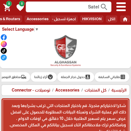
0
0
search
shopping_cart
favorite
home
الكل
HIKVISION
اجهزة تسجيل - Recorders
Accessories
s & Routers
Select Language
▼
commute
emoji_emotions
account_box
ballot
طلباتي السابقة
دخول تجار الجملة
آراء زبائننا
مناطق التوصيل
الرئيسية
كل المنتجات
Accessories
توصيلات - Connector
شكرا لاختياركم متجرنا، قم باختيار المنتجات التي ترغب بشراءها وبعد
ذلك اتم عملية الشراء وتعبئة البيانات المطلوبة للحصول على افضل
عرض سعر يتم تسعير الطلبية خلال 10 دقائق في اوقات الدوام ،
وبامكانكم ترك ملاحظاتكم اثناء تسجيل بياناتكم في المكان المخصص،