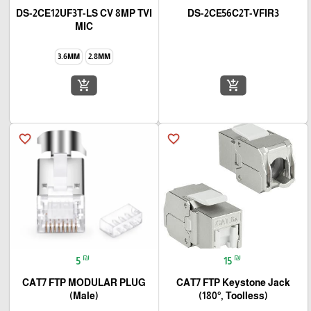
DS-2CE12UF3T-LS CV 8MP TVI
DS-2CE56C2T-VFIR3
MIC
3.6MM
2.8MM
add_shopping_cart
add_shopping_cart
favorite_border
favorite_border
₪
₪
5
15
CAT7 FTP MODULAR PLUG
CAT7 FTP Keystone Jack
(Male)
(180°, Toolless)