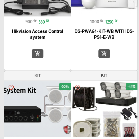
₪
₪
₪
₪
900
350
1800
1250
Hikvision Access Control
DS-PWA64-KIT-WB WITH DS-
system
PS1-E-WB
add_shopping_cart
add_shopping_cart
KIT
KIT
-50%
-44%
favorite_border
favorite_border