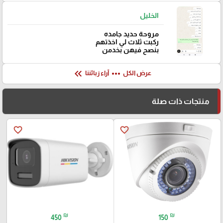
الخليل
مروحة حديد جامده
ركبت ثلاث لي اخذتهم
بنصح فيهن بخدمن
keyboard_double_arrow_left
more_horiz
عرض الكل
آراء زبائننا
منتجات ذات صلة
favorite_border
favorite_border
₪
₪
450
150