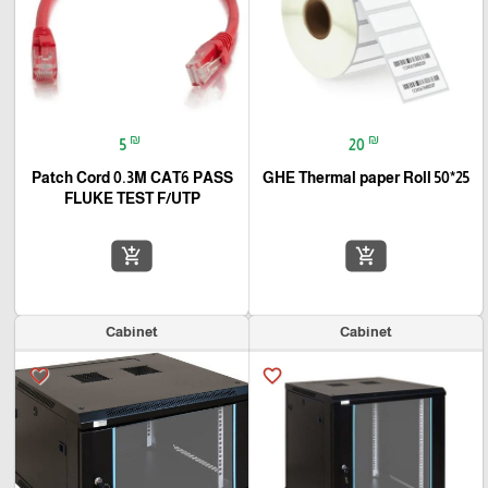
₪
₪
5
20
Patch Cord 0.3M CAT6 PASS
GHE Thermal paper Roll 50*25
FLUKE TEST F/UTP
add_shopping_cart
add_shopping_cart
Cabinet
Cabinet
favorite_border
favorite_border