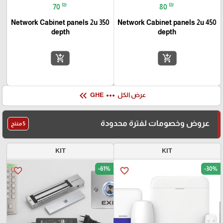
₪
₪
70
80
Network Cabinet panels 2u 350
Network Cabinet panels 2u 450
depth
depth
add_shopping_cart
add_shopping_cart
keyboard_double_arrow_left
more_horiz
عرض الكل
GHE
عروض وخصومات لفترة محدودة
5 منتج
KIT
KIT
-61%
-30%
favorite_border
favorite_border