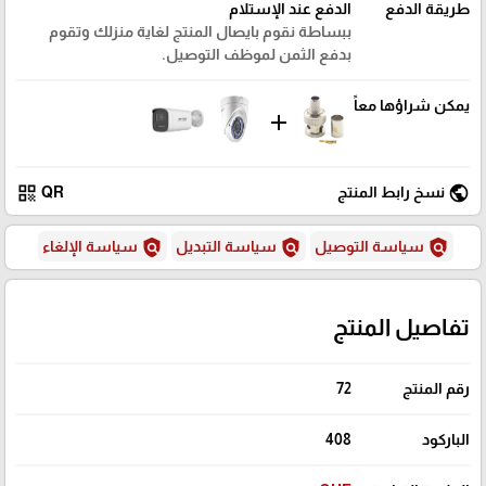
طريقة الدفع
الدفع عند الإستلام
ببساطة نقوم بايصال المنتج لغاية منزلك وتقوم
بدفع الثمن لموظف التوصيل.
يمكن شراؤها معاً
add
qr_code
public
نسخ رابط المنتج
QR
policy
policy
policy
سياسة التوصيل
سياسة التبديل
سياسة الإلغاء
تفاصيل المنتج
رقم المنتج
72
الباركود
408