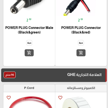
₪
₪
2
2
POWER PLUG Connector Male
POWER PLUG Connector
(Black&green)
(Black&red)
حبة
حبة
add_shopping_cart
add_shopping_cart
العلامة التجارية GHE
96 منتج
الكمبيوتر ومستلزماته
P.Cord
favorite_border
favorite_border