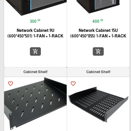
₪
₪
300
400
Network Cabinet 9U
Network Cabinet 15U
(600*450*501) 1-FAN + 1-RACK
(600*450*855) 1-FAN + 1-RACK
add_shopping_cart
add_shopping_cart
Cabinet Shelf
Cabinet Shelf
favorite_border
favorite_border