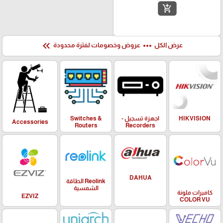
add_shopping_cart
keyboard_double_arrow_left
more_horiz
عرض الكل
عروض وخصومات لفترة محدودة
HIKVISION
اجهزة تسجيل -
Switches &
Accessories
Routers
Recorders
DAHUA
Reolink الطاقة
الشمسية
كاميرات ملونة
EZVIZ
COLOR VU