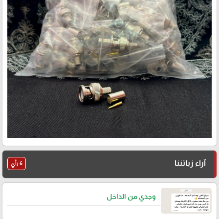
آراء زبائننا
6 رأي
وجدي من الداخل