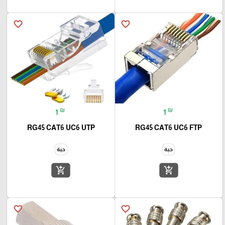
favorite_border
favorite_border
₪
₪
1
1
RG45 CAT6 UC6 UTP
RG45 CAT6 UC6 FTP
حبة
حبة
add_shopping_cart
add_shopping_cart
favorite_border
favorite_border