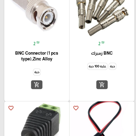
₪
₪
2
2
BNC زمبرك
BNC Connector (1 pcs
type),Zinc Alloy
حبة
علبة 100 حبة
حبة
add_shopping_cart
add_shopping_cart
favorite_border
favorite_border