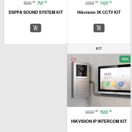
₪
₪
₪
₪
1500
750
2000
1100
DSPPA SOUND SYSTEM KIT
Hikvision 3K CCTV KIT
add_shopping_cart
add_shopping_cart
KIT
-50%
favorite_border
₪
₪
3000
1500
HIKVISION IP INTERCOM KIT