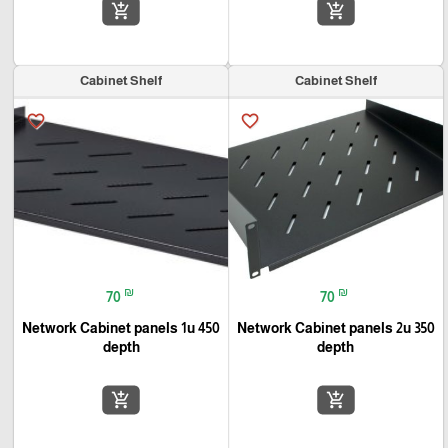
add_shopping_cart
add_shopping_cart
Cabinet Shelf
Cabinet Shelf
favorite_border
favorite_border
₪
₪
70
70
Network Cabinet panels 1u 450
Network Cabinet panels 2u 350
depth
depth
add_shopping_cart
add_shopping_cart