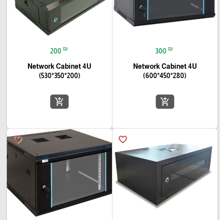
₪
₪
200
300
Network Cabinet 4U
Network Cabinet 4U
(530*350*200)
(600*450*280)
add_shopping_cart
add_shopping_cart
favorite_border
favorite_border