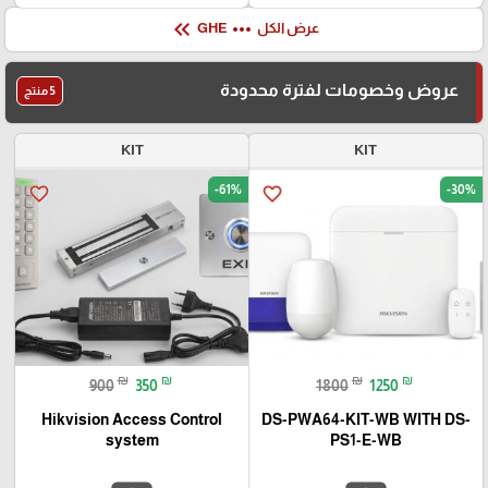
keyboard_double_arrow_left
more_horiz
عرض الكل
GHE
عروض وخصومات لفترة محدودة
5 منتج
KIT
KIT
-61%
-30%
favorite_border
favorite_border
₪
₪
₪
₪
900
350
1800
1250
Hikvision Access Control
DS-PWA64-KIT-WB WITH DS-
system
PS1-E-WB