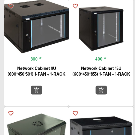
favorite_border
favorite_border
₪
₪
300
400
Network Cabinet 9U
Network Cabinet 15U
(600*450*501) 1-FAN + 1-RACK
(600*450*855) 1-FAN + 1-RACK
add_shopping_cart
add_shopping_cart
favorite_border
favorite_border