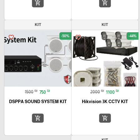
add_shopping_cart
add_shopping_cart
KIT
KIT
-50%
-44%
favorite_border
favorite_border
₪
₪
₪
₪
1500
750
2000
1100
DSPPA SOUND SYSTEM KIT
Hikvision 3K CCTV KIT
add_shopping_cart
add_shopping_cart
KIT