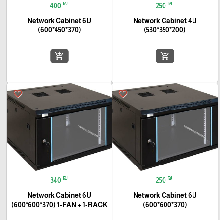
₪
₪
400
250
Network Cabinet 6U
Network Cabinet 4U
(600*450*370)
(530*350*200)
add_shopping_cart
add_shopping_cart
favorite_border
favorite_border
₪
₪
340
250
Network Cabinet 6U
Network Cabinet 6U
(600*600*370) 1-FAN + 1-RACK
(600*600*370)