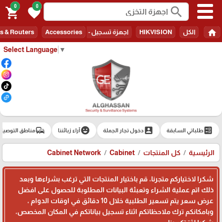
0
0
search
shopping_cart
favorite
home
الكل
HIKVISION
اجهزة تسجيل - Recorders
Accessories
s & Routers
Select Language
▼
commute
emoji_emotions
account_box
ballot
طلباتي السابقة
دخول تجار الجملة
آراء زبائننا
مناطق التوصيل
الرئيسية
كل المنتجات
Cabinet
Cabinet Network
شكرا لاختياركم متجرنا، قم باختيار المنتجات التي ترغب بشراءها وبعد
ذلك اتم عملية الشراء وتعبئة البيانات المطلوبة للحصول على افضل
عرض سعر يتم تسعير الطلبية خلال 10 دقائق في اوقات الدوام ،
وبامكانكم ترك ملاحظاتكم اثناء تسجيل بياناتكم في المكان المخصص،