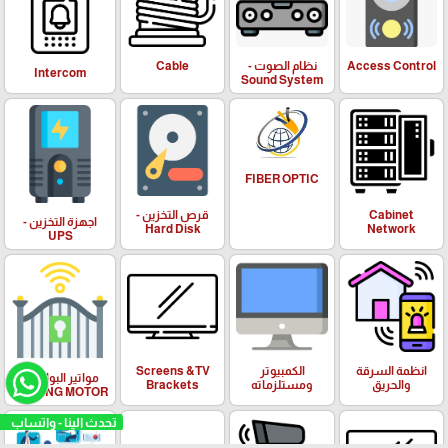
Access Control
نظام الصوت -
Cable
Intercom
Sound System
FIBER OPTIC
Cabinet
قرص التخزين -
اجهزة التخزين -
Hard Disk
Network
UPS
انظمة السرقة
الكمبيوتر
Screens &TV
مواتير البوابات -
والحريق
ومستلزماته
Brackets
SLIDING MOTOR
تحدث الينا - واتساب