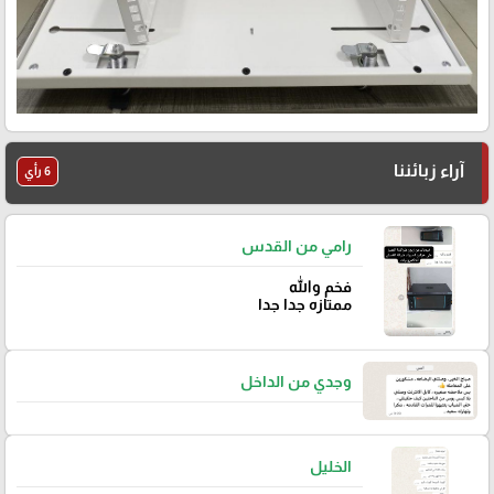
آراء زبائننا
6 رأي
رامي من القدس
فخم والله
ممتازه جدا جدا
وجدي من الداخل
الخليل