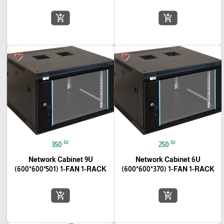
add_shopping_cart
add_shopping_cart
favorite_border
favorite_border
₪
₪
350
250
Network Cabinet 9U
Network Cabinet 6U
(600*600*501) 1-FAN 1-RACK
(600*600*370) 1-FAN 1-RACK
add_shopping_cart
add_shopping_cart