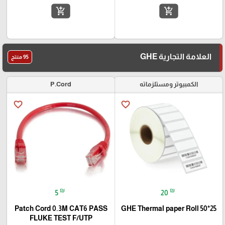
add_shopping_cart
add_shopping_cart
العلامة التجارية GHE
95 منتج
الكمبيوتر ومستلزماته
P.Cord
favorite_border
favorite_border
₪
₪
5
20
Patch Cord 0.3M CAT6 PASS
GHE Thermal paper Roll 50*25
FLUKE TEST F/UTP