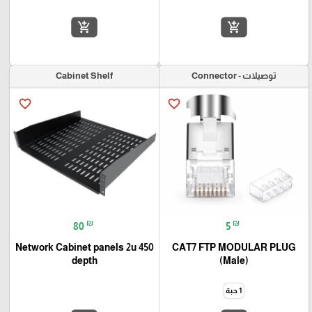
add_shopping_cart
add_shopping_cart
توصيلات - Connector
Cabinet Shelf
favorite_border
favorite_border
₪
₪
80
5
Network Cabinet panels 2u 450
CAT7 FTP MODULAR PLUG
depth
(Male)
1 حبة