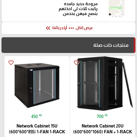
مروحة حديد جامده
ركبت ثلاث لي اخذتهم
بنصح فيهن بخدمن
keyboard_double_arrow_left
more_horiz
عرض الكل
آراء زبائننا
منتجات ذات صلة
favorite_border
favorite_border
₪
₪
450
700
Network Cabinet 15U
Network Cabinet 20U
(600*600*855) 1-FAN 1-RACK
(600*600*1060) FAN + 1-RACK