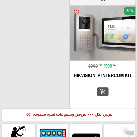
-50%
favorite_border
₪
₪
3000
1500
HIKVISION IP INTERCOM KIT
add_shopping_cart
keyboard_double_arrow_left
more_horiz
عرض الكل
عروض وخصومات لفترة محدودة