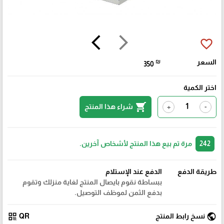
arrow_back_ios
arrow_forward_ios
favorite_border
السعر
₪
350
اختر الكمية
shopping_cart
شراء هذا المنتج
+
-
242
مرة تم بيع هذا المنتج لأشخاص آخرين.
طريقة الدفع
الدفع عند الإستلام
ببساطة نقوم بايصال المنتج لغاية منزلك وتقوم
بدفع الثمن لموظف التوصيل.
qr_code
public
نسخ رابط المنتج
QR