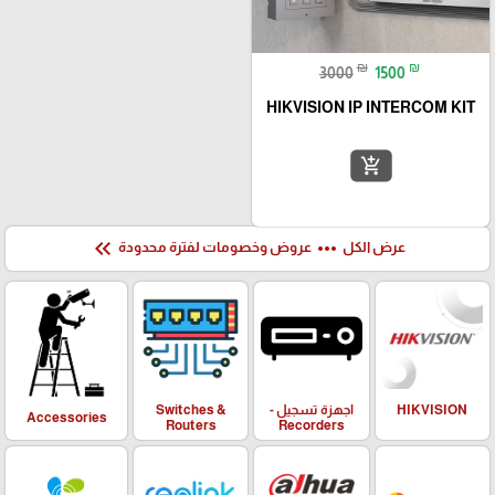
₪
₪
3000
1500
HIKVISION IP INTERCOM KIT
add_shopping_cart
keyboard_double_arrow_left
more_horiz
عرض الكل
عروض وخصومات لفترة محدودة
HIKVISION
اجهزة تسجيل -
Switches &
Accessories
Routers
Recorders