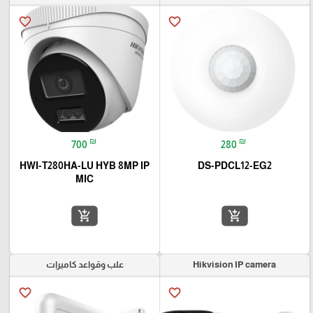
favorite_border
favorite_border
₪
₪
700
280
HWI-T280HA-LU HYB 8MP IP
DS-PDCL12-EG2
MIC
add_shopping_cart
add_shopping_cart
Hikvision IP camera
علب وقواعد كاميرات
favorite_border
favorite_border