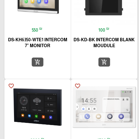
₪
₪
550
100
DS-KH6350-WTE1 INTERCOM
DS-KD-BK INTERCOM BLANK
7" MONITOR
MOUDULE
add_shopping_cart
add_shopping_cart
favorite_border
favorite_border
₪
₪