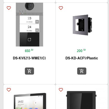
favorite_border
favorite_border
₪
₪
650
200
DS-KV8213-WME1(C)
DS-KD-ACF1/Plastic
add_shopping_cart
add_shopping_cart
favorite_border
favorite_border