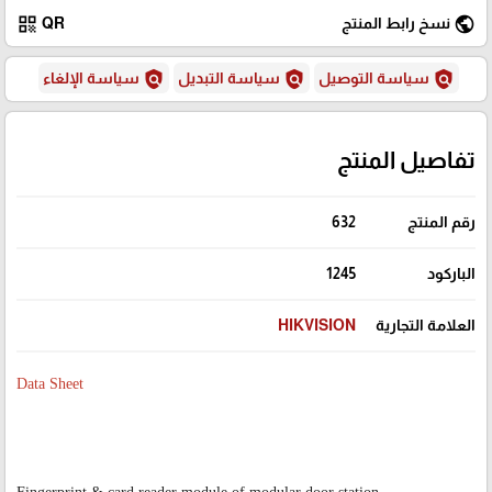
qr_code
public
نسخ رابط المنتج
QR
policy
policy
policy
سياسة التوصيل
سياسة التبديل
سياسة الإلغاء
تفاصيل المنتج
رقم المنتج
632
الباركود
1245
العلامة التجارية
HIKVISION
Data Sheet