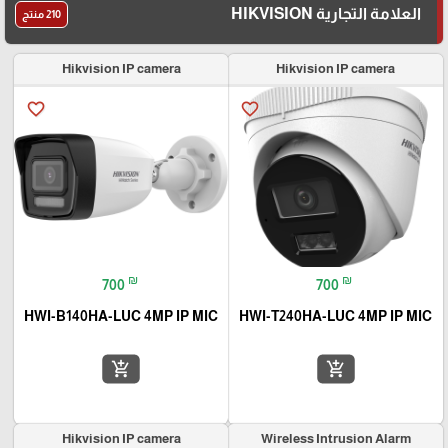
العلامة التجارية HIKVISION
210 منتج
Hikvision IP camera
Hikvision IP camera
favorite_border
favorite_border
₪
₪
700
700
HWI-B140HA-LUC 4MP IP MIC
HWI-T240HA-LUC 4MP IP MIC
add_shopping_cart
add_shopping_cart
Hikvision IP camera
Wireless Intrusion Alarm