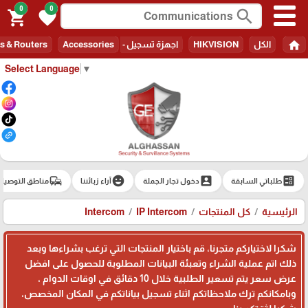
0
0
search
shopping_cart
favorite
home
الكل
HIKVISION
اجهزة تسجيل - Recorders
Accessories
s & Routers
Select Language
▼
commute
emoji_emotions
account_box
ballot
طلباتي السابقة
دخول تجار الجملة
آراء زبائننا
مناطق التوصيل
الرئيسية
كل المنتجات
IP Intercom
Intercom
شكرا لاختياركم متجرنا، قم باختيار المنتجات التي ترغب بشراءها وبعد
ذلك اتم عملية الشراء وتعبئة البيانات المطلوبة للحصول على افضل
عرض سعر يتم تسعير الطلبية خلال 10 دقائق في اوقات الدوام ،
وبامكانكم ترك ملاحظاتكم اثناء تسجيل بياناتكم في المكان المخصص،