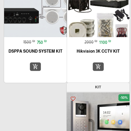
₪
₪
₪
₪
1500
750
2000
1100
DSPPA SOUND SYSTEM KIT
Hikvision 3K CCTV KIT
add_shopping_cart
add_shopping_cart
KIT
-50%
favorite_border