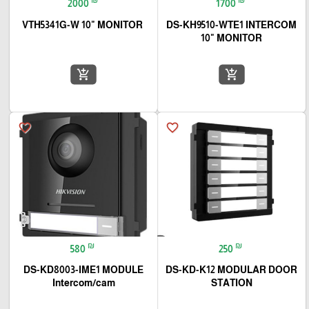
2000
1700
VTH5341G-W 10" MONITOR
DS-KH9510-WTE1 INTERCOM
10" MONITOR
add_shopping_cart
add_shopping_cart
favorite_border
favorite_border
₪
₪
580
250
DS-KD8003-IME1 MODULE
DS-KD-K12 MODULAR DOOR
Intercom/cam
STATION