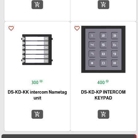
add_shopping_cart
add_shopping_cart
favorite_border
favorite_border
₪
₪
300
400
DS-KD-KK intercom Nametag
DS-KD-KP INTERCOM
unit
KEYPAD
add_shopping_cart
add_shopping_cart