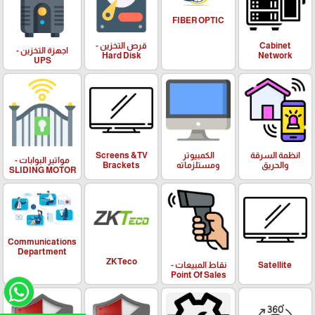
FIBER OPTIC
Cabinet
قرص التخزين -
اجهزة التخزين -
Hard Disk
Network
UPS
انظمة السرقة
الكمبيوتر
Screens &TV
مواتير البوابات -
والحريق
ومستلزماته
Brackets
SLIDING MOTOR
Communications
Department
ZKTeco
Satellite
نقاط المبيعات -
Point Of Sales