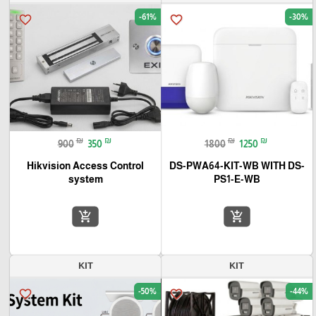
-61%
-30%
favorite_border
favorite_border
₪
₪
₪
₪
900
350
1800
1250
Hikvision Access Control
DS-PWA64-KIT-WB WITH DS-
system
PS1-E-WB
add_shopping_cart
add_shopping_cart
KIT
KIT
-50%
-44%
favorite_border
favorite_border