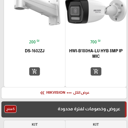
₪
₪
200
700
DS-1602ZJ
HWI-B180HA-LU HYB 8MP IP
MIC
add_shopping_cart
add_shopping_cart
keyboard_double_arrow_left
more_horiz
عرض الكل
HIKVISION
عروض وخصومات لفترة محدودة
5 منتج
KIT
KIT