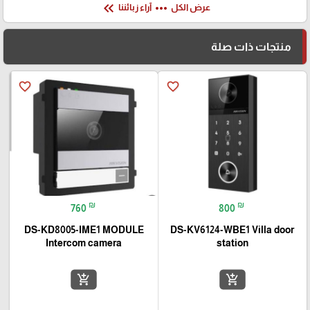
keyboard_double_arrow_left
more_horiz
عرض الكل
آراء زبائننا
منتجات ذات صلة
favorite_border
favorite_border
₪
₪
760
800
DS-KD8005-IME1 MODULE
DS-KV6124-WBE1 Villa door
Intercom camera
station
add_shopping_cart
add_shopping_cart