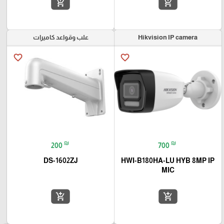
add_shopping_cart
add_shopping_cart
Hikvision IP camera
علب وقواعد كاميرات
favorite_border
favorite_border
₪
₪
200
700
DS-1602ZJ
HWI-B180HA-LU HYB 8MP IP
MIC
add_shopping_cart
add_shopping_cart