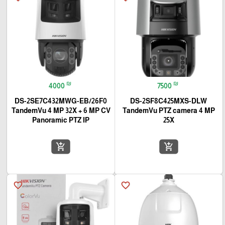
₪
₪
4000
7500
DS-2SE7C432MWG-EB/26F0
DS-2SF8C425MXS-DLW
TandemVu 4 MP 32X + 6 MP CV
TandemVu PTZ camera 4 MP
Panoramic PTZ IP
25X
add_shopping_cart
add_shopping_cart
favorite_border
favorite_border