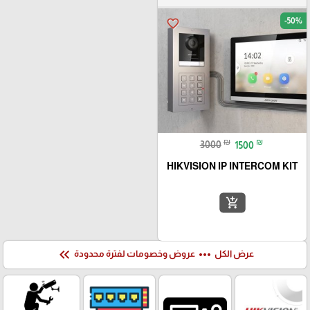
-50%
favorite_border
₪
₪
3000
1500
HIKVISION IP INTERCOM KIT
add_shopping_cart
keyboard_double_arrow_left
more_horiz
عرض الكل
عروض وخصومات لفترة محدودة