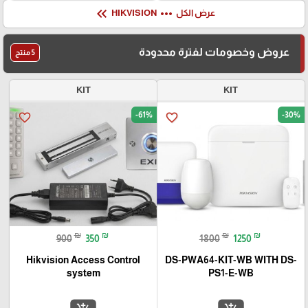
keyboard_double_arrow_left
more_horiz
عرض الكل
HIKVISION
عروض وخصومات لفترة محدودة
5 منتج
KIT
KIT
-61%
-30%
favorite_border
favorite_border
₪
₪
₪
₪
900
350
1800
1250
Hikvision Access Control
DS-PWA64-KIT-WB WITH DS-
system
PS1-E-WB