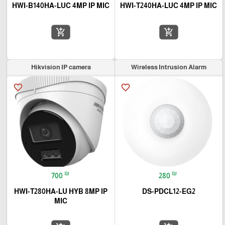
HWI-B140HA-LUC 4MP IP MIC
HWI-T240HA-LUC 4MP IP MIC
add_shopping_cart
add_shopping_cart
Hikvision IP camera
Wireless Intrusion Alarm
favorite_border
favorite_border
₪
₪
700
280
HWI-T280HA-LU HYB 8MP IP
DS-PDCL12-EG2
MIC