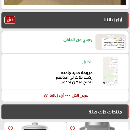
آراء زبائننا
6 رأي
وجدي من الداخل
الخليل
مروحة حديد جامده
ركبت ثلاث لي اخذتهم
بنصح فيهن بخدمن
keyboard_double_arrow_left
more_horiz
عرض الكل
آراء زبائننا
منتجات ذات صلة
favorite_border
favorite_border