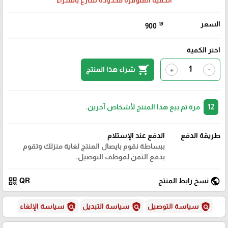
الكمية المتوفرة محدودة سارع بالشراء
السعر
₪
900
اختر الكمية
shopping_cart
شراء هذا المنتج
+
-
12
مرة تم بيع هذا المنتج لأشخاص آخرين.
طريقة الدفع
الدفع عند الإستلام
ببساطة نقوم بايصال المنتج لغاية منزلك وتقوم
بدفع الثمن لموظف التوصيل.
qr_code
public
نسخ رابط المنتج
QR
policy
policy
policy
سياسة التوصيل
سياسة التبديل
سياسة الإلغاء