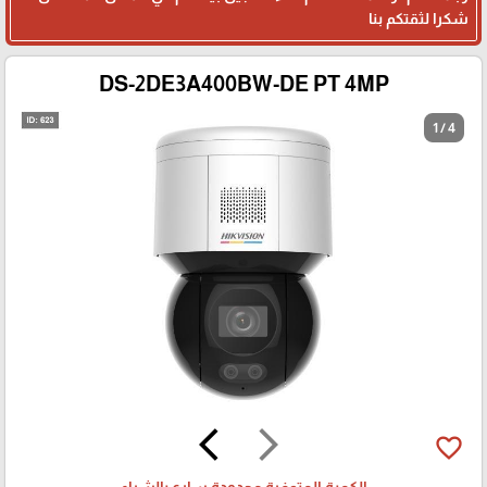
شكرا لثقتكم بنا
DS-2DE3A400BW-DE PT 4MP
1 / 4
arrow_back_ios
arrow_forward_ios
favorite_border