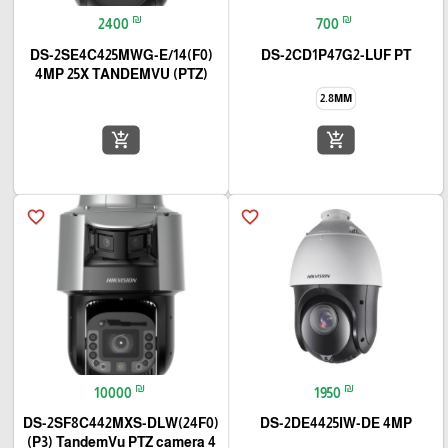
₪
₪
2400
700
DS-2SE4C425MWG-E/14(F0)
DS-2CD1P47G2-LUF PT
4MP 25X TANDEMVU (PTZ)
2.8MM
add_shopping_cart
add_shopping_cart
favorite_border
favorite_border
₪
₪
10000
1950
DS-2SF8C442MXS-DLW(24F0)
DS-2DE4425IW-DE 4MP
(P3) TandemVu PTZ camera 4