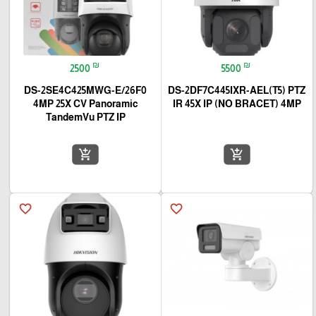
₪
₪
2500
5500
DS-2SE4C425MWG-E/26F0
DS-2DF7C445IXR-AEL(T5) PTZ
4MP 25X CV Panoramic
IR 45X IP (NO BRACET) 4MP
TandemVu PTZ IP
add_shopping_cart
add_shopping_cart
favorite_border
favorite_border