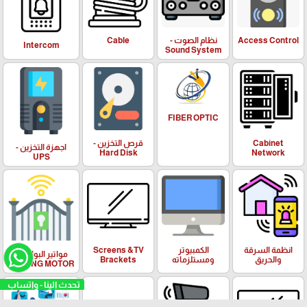
Access Control
نظام الصوت -
Cable
Intercom
Sound System
FIBER OPTIC
Cabinet
قرص التخزين -
اجهزة التخزين -
Hard Disk
Network
UPS
انظمة السرقة
الكمبيوتر
Screens &TV
مواتير البوابات -
والحريق
ومستلزماته
Brackets
SLIDING MOTOR
تحدث الينا - واتساب