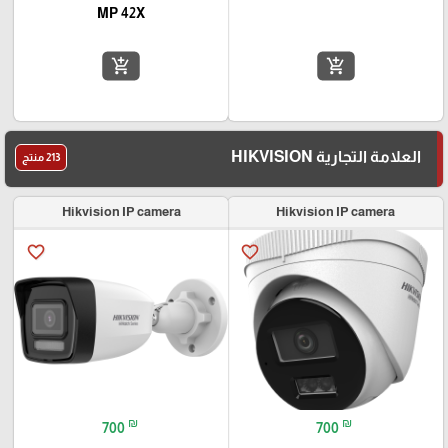
MP 42X
add_shopping_cart
add_shopping_cart
العلامة التجارية HIKVISION
213 منتج
Hikvision IP camera
Hikvision IP camera
favorite_border
favorite_border
₪
₪
700
700