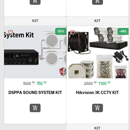
add_shopping_cart
add_shopping_cart
KIT
KIT
-50%
-44%
favorite_border
favorite_border
₪
₪
₪
₪
1500
750
2000
1100
DSPPA SOUND SYSTEM KIT
Hikvision 3K CCTV KIT
add_shopping_cart
add_shopping_cart
KIT