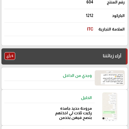
رقم المنتج
604
الباركود
1212
العلامة التجارية
ITC
آراء زبائننا
6 رأي
وجدي من الداخل
الخليل
مروحة حديد جامده
ركبت ثلاث لي اخذتهم
بنصح فيهن بخدمن