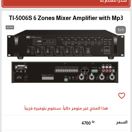
شكرا لثقتكم بنا
TI-5006S 6 Zones Mixer Amplifier with Mp3
1 / 1
favorite_border
هذا المنتج غير متوفر حالياً، سنقوم بتوفيره قريباً
السعر
₪
4700