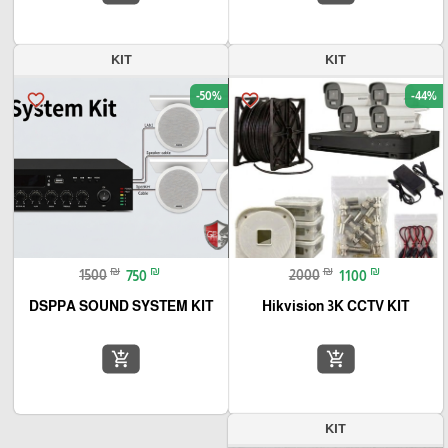
KIT
KIT
-50%
-44%
favorite_border
favorite_border
₪
₪
₪
₪
1500
750
2000
1100
DSPPA SOUND SYSTEM KIT
Hikvision 3K CCTV KIT
add_shopping_cart
add_shopping_cart
KIT