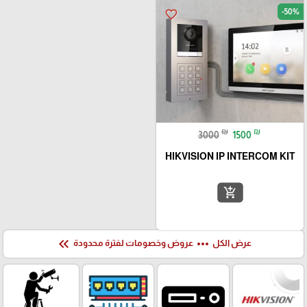
-50%
favorite_border
₪
₪
3000
1500
HIKVISION IP INTERCOM KIT
add_shopping_cart
keyboard_double_arrow_left
more_horiz
عرض الكل
عروض وخصومات لفترة محدودة