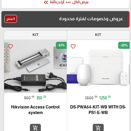
keyboard_double_arrow_left
more_horiz
عرض الكل
آراء زبائننا
عروض وخصومات لفترة محدودة
5 منتج
KIT
KIT
-61%
-30%
favorite_border
favorite_border
₪
₪
₪
₪
900
350
1800
1250
Hikvision Access Control
DS-PWA64-KIT-WB WITH DS-
system
PS1-E-WB
add_shopping_cart
add_shopping_cart