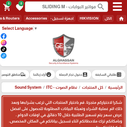
0
0
search
shopping_cart
favorite
home
الكل
HIKVISION
اجهزة تسجيل - Recorders
Accessories
s & Routers
Select Language
▼
commute
emoji_emotions
account_box
ballot
طلباتي السابقة
دخول تجار الجملة
آراء زبائننا
مناطق التوصيل
الرئيسية
كل المنتجات
نظام الصوت - Sound System
ITC
شكرا لاختياركم متجرنا، قم باختيار المنتجات التي ترغب بشراءها وبعد
ذلك اتم عملية الشراء وتعبئة البيانات المطلوبة للحصول على افضل
عرض سعر يتم تسعير الطلبية خلال 10 دقائق في اوقات الدوام ،
وبامكانكم ترك ملاحظاتكم اثناء تسجيل بياناتكم في المكان المخصص،