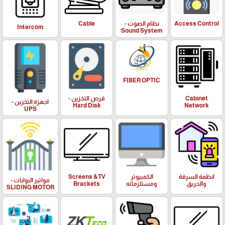
Access Control
نظام الصوت -
Cable
Intercom
Sound System
FIBER OPTIC
Cabinet
قرص التخزين -
اجهزة التخزين -
Hard Disk
Network
UPS
انظمة السرقة
الكمبيوتر
Screens &TV
مواتير البوابات -
والحريق
ومستلزماته
Brackets
SLIDING MOTOR