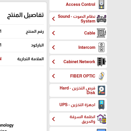
Access Control
تفاصيل المنتج
نظام الصوت - Sound
chevron_left
System
chevron_left
رقم المنتج
1
Cable
الباركود
1
chevron_left
Intercom
العلامة التجارية
N
chevron_left
Cabinet Network
chevron_left
FIBER OPTIC
قرص التخزين - Hard
Disk
اجهزة التخزين - UPS
انظمة السرقة
chevron_left
والحريق
chnology