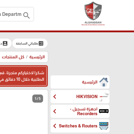
search
account_box
ballot
طلباتي السابقة
دخ
الرئيسية
كل المنتجات
شكرا لاختياركم متجرنا، ق
الطلبية خلال 10 دقائق في اوقات الدوام ، وبامكانكم ترك ملاحظاتكم اثناء تسجيل بياناتكم في المكان المخصص، شكرا لثقتكم بنا
الرئيسية
chevron_left
HIKVISION
1 / 5
اجهزة تسجيل -
chevron_left
Recorders
chevron_left
Switches & Routers