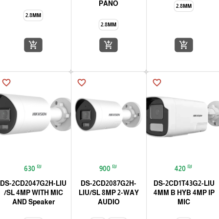
PANO
2.8MM
2.8MM
2.8MM
add_shopping_cart
add_shopping_cart
add_shopping_cart
favorite_border
favorite_border
favorite_border
₪
₪
₪
630
900
420
DS-2CD2047G2H-LIU
DS-2CD2087G2H-
DS-2CD1T43G2-LIU
/SL 4MP WITH MIC
LIU/SL 8MP 2-WAY
4MM B HYB 4MP IP
AND Speaker
AUDIO
MIC