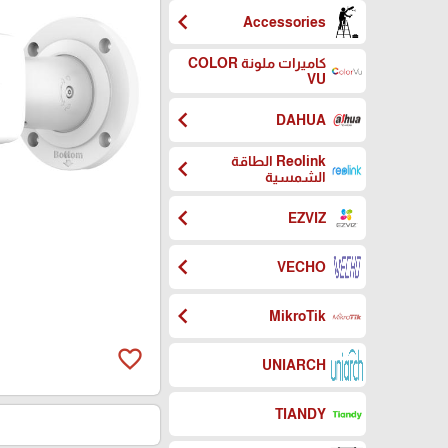
chevron_left
Accessories
كاميرات ملونة COLOR
VU
chevron_left
DAHUA
Reolink الطاقة
chevron_left
الشمسية
chevron_left
EZVIZ
chevron_left
VECHO
chevron_left
MikroTik
favorite_border
UNIARCH
TIANDY