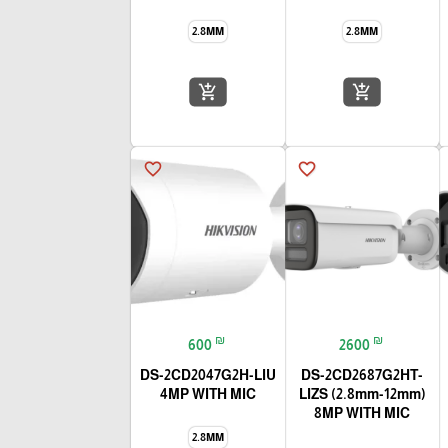
2.8MM
2.8MM
add_shopping_cart
add_shopping_cart
favorite_border
favorite_border
₪
₪
600
2600
DS-2CD2047G2H-LIU
DS-2CD2687G2HT-
4MP WITH MIC
LIZS (2.8mm-12mm)
8MP WITH MIC
2.8MM