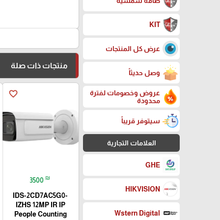
طاقة شمسية
KIT
عرض كل المنتجات
منتجات ذات صلة
وصل حديثاً
عروض وخصومات لفترة
favorite_border
محدودة
سيتوفر قريباً
العلامات التجارية
GHE
₪
3500
HIKVISION
IDS-2CD7AC5G0-
IZHS 12MP IR IP
Wstern Digital
People Counting