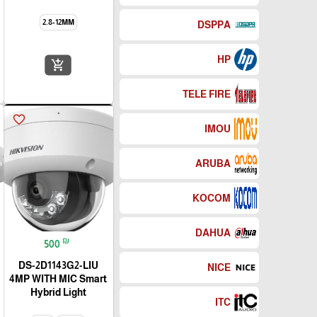
2.8-12MM
DSPPA
HP
add_shopping_cart
TELE FIRE
favorite_border
IMOU
ARUBA
KOCOM
DAHUA
₪
500
DS-2D1143G2-LIU
NICE
4MP WITH MIC Smart
Hybrid Light
ITC