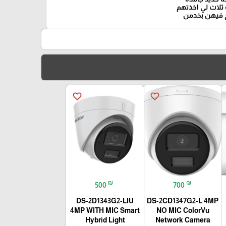
ثلاث لي اخذتهم
 فيهن بخدمن
favorite_border
favorite_border
₪
₪
500
700
DS-2D1343G2-LIU
DS-2CD1347G2-L 4MP
4MP WITH MIC Smart
NO MIC ColorVu
Hybrid Light
Network Camera