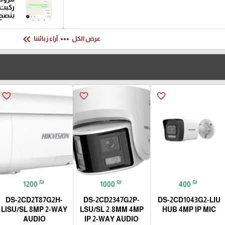
ركبت 
بنصح
keyboard_double_arrow_left
more_horiz
عرض الكل
آراء زبائننا
favorite_border
favorite_border
favorite_border
₪
₪
₪
1200
1000
400
DS-2CD2T87G2H-
DS-2CD2347G2P-
DS-2CD1043G2-LIU
LISU/SL 8MP 2-WAY
LSU/SL 2.8MM 4MP
HUB 4MP IP MIC
AUDIO
IP 2-WAY AUDIO