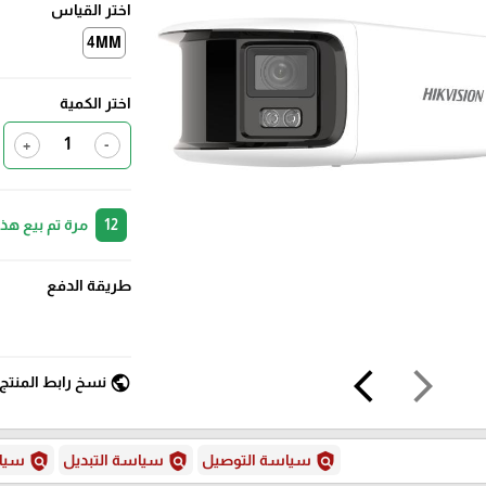
اختر القياس
4MM
اختر الكمية
+
-
12
مرة تم بيع هذ
طريقة الدفع
arrow_back_ios
arrow_forward_ios
public
نسخ رابط المنتج
policy
policy
policy
سياسة التوصيل
سياسة التبديل
سياس