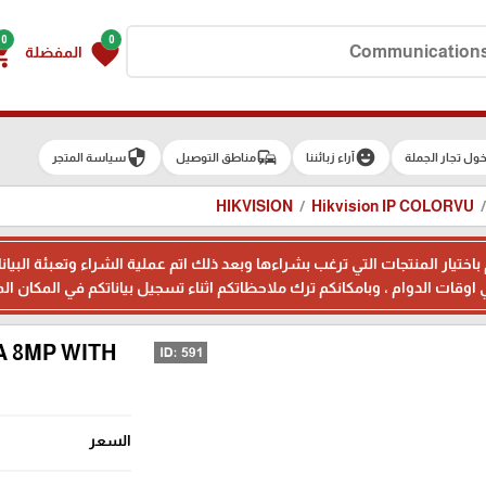
0
0
g_cart
favorite
المفضلة
security
commute
emoji_emotions
ول تجار الجملة
آراء زبائننا
مناطق التوصيل
سياسة المتجر
HIKVISION
Hikvision IP COLORVU
م باختيار المنتجات التي ترغب بشراءها وبعد ذلك اتم عملية الشراء وتعبئة 
A 8MP WITH
السعر