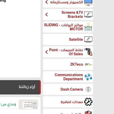
chevron_left
ning
الكمبيوتر ومستلزماته
Screens &TV
chevron_left
Brackets
مواتير البوابات - SLIDING
MOTOR
Satellite
نقاط المبيعات - Point
chevron_left
Of Sales
ZKTeco
Communications
Department
آراء زبائننا
Dash Camera
معدات اضافية
وجدي من ا