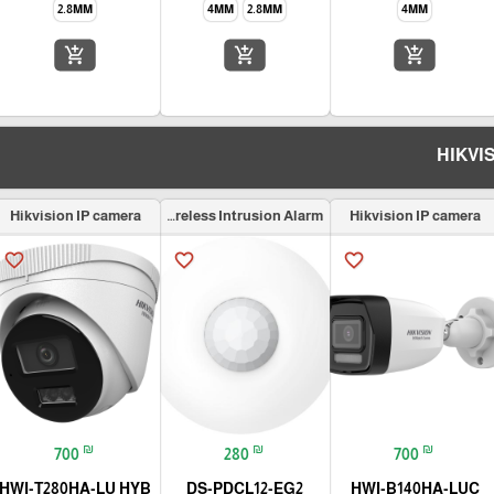
2.8MM
4MM
2.8MM
4MM
add_shopping_cart
add_shopping_cart
add_shopping_cart
Hikvision IP camera
Wireless Intrusion Alarm
Hikvision IP camera
favorite_border
favorite_border
favorite_border
₪
₪
₪
700
280
700
HWI-T280HA-LU HYB
DS-PDCL12-EG2
HWI-B140HA-LUC