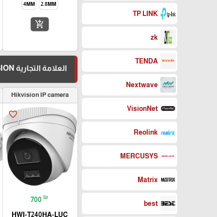
4MM
2.8MM
TP LINK
add_shopping_cart
zk
TENDA
العلامة التجارية HIKVISION
Nextwave
Hikvision IP camera
VisionNet
favorite_border
Reolink
MERCUSYS
Matrix
₪
700
best
HWI-T240HA-LUC