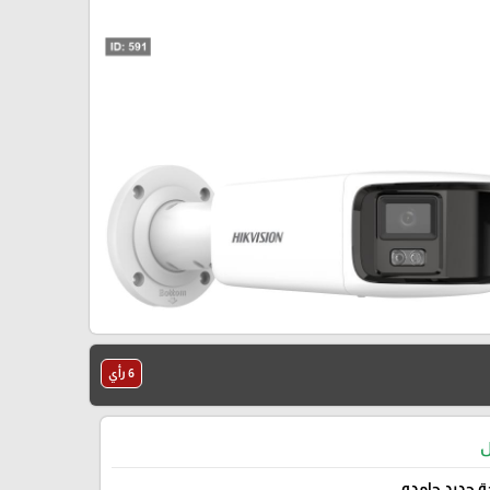
6 رأي
ل
 حديد جامده