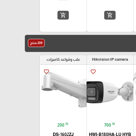
add_shopping_cart
add_shopping_cart
209 منتج
Hikvision IP camera
علب وقواعد كاميرات
favorite_border
favorite_border
₪
₪
200
700
DS-1602ZJ
HWI-B180HA-LU HYB