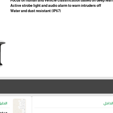
Focus on human and vehicle classification based on deep lear
Active strobe light and audio alarm to warn intruders off
Water and dust resistant (IP67)
لداخل
الخلي
مروحة