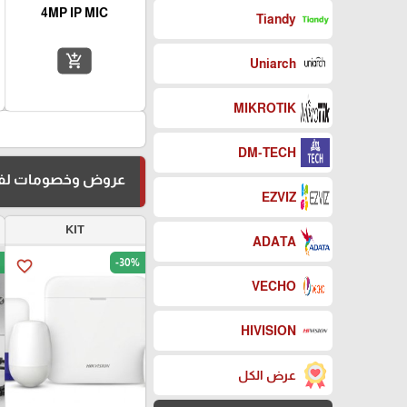
4MP IP MIC
Tiandy
add_shopping_cart
Uniarch
MIKROTIK
DM-TECH
عروض وخصومات لفت
EZVIZ
KIT
ADATA
-30%
favorite_border
VECHO
HIVISION
عرض الكل