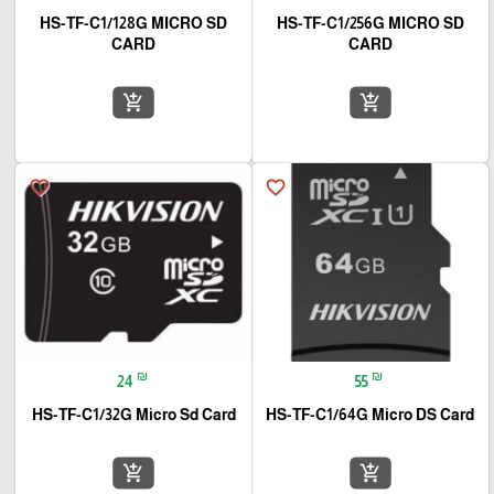
HS-TF-C1/128G MICRO SD
HS-TF-C1/256G MICRO SD
CARD
CARD
add_shopping_cart
add_shopping_cart
favorite_border
favorite_border
₪
₪
24
55
HS-TF-C1/32G Micro Sd Card
HS-TF-C1/64G Micro DS Card
add_shopping_cart
add_shopping_cart