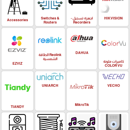
HIKVISION
اجهزة تسجيل -
Switches &
Accessories
Routers
Recorders
DAHUA
Reolink الطاقة
الشمسية
كاميرات ملونة
EZVIZ
COLOR VU
UNIARCH
VECHO
MikroTik
TIANDY