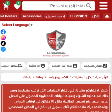
0
0
search
shopping_cart
favorite
home
الكل
HIKVISION
اجهزة تسجيل - Recorders
Accessories
s & Routers
Select Language
▼
commute
emoji_emotions
account_box
ballot
طلباتي السابقة
دخول تجار الجملة
آراء زبائننا
مناطق التوصيل
الرئيسية
كل المنتجات
الكمبيوتر ومستلزماته
رامات
شكرا لاختياركم متجرنا، قم باختيار المنتجات التي ترغب بشراءها وبعد
ذلك اتم عملية الشراء وتعبئة البيانات المطلوبة للحصول على افضل
عرض سعر يتم تسعير الطلبية خلال 10 دقائق في اوقات الدوام ،
وبامكانكم ترك ملاحظاتكم اثناء تسجيل بياناتكم في المكان المخصص،