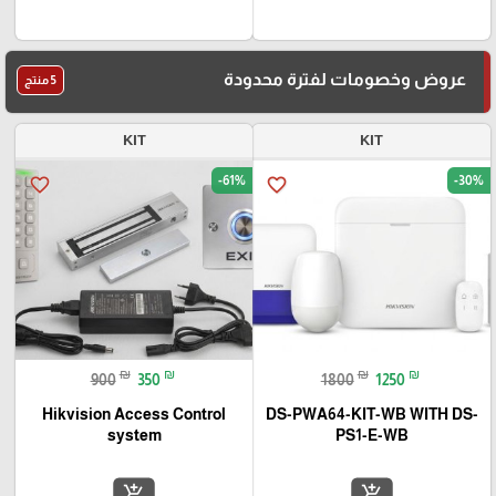
عروض وخصومات لفترة محدودة
5 منتج
KIT
KIT
-61%
-30%
favorite_border
favorite_border
₪
₪
₪
₪
900
350
1800
1250
Hikvision Access Control
DS-PWA64-KIT-WB WITH DS-
system
PS1-E-WB
add_shopping_cart
add_shopping_cart