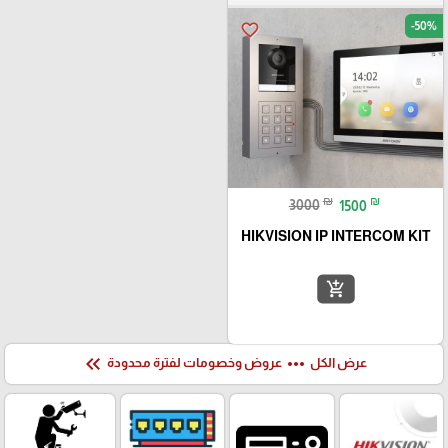
-50%
favorite_border
₪
₪
3000
1500
HIKVISION IP INTERCOM KIT
add_shopping_cart
keyboard_double_arrow_left
more_horiz
عرض الكل
عروض وخصومات لفترة محدودة