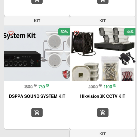
KIT
KIT
-50%
-44%
favorite_border
favorite_border
₪
₪
₪
₪
1500
750
2000
1100
DSPPA SOUND SYSTEM KIT
Hikvision 3K CCTV KIT
add_shopping_cart
add_shopping_cart
KIT