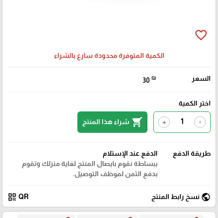
favorite_border
الكمية المتوفرة محدودة سارع بالشراء
السعر
₪
30
اختر الكمية
shopping_cart
شراء هذا المنتج
+
-
طريقة الدفع
الدفع عند الإستلام
ببساطة نقوم بايصال المنتج لغاية منزلك وتقوم
بدفع الثمن لموظف التوصيل.
qr_code
public
نسخ رابط المنتج
QR