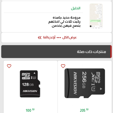
الخليل
مروحة حديد جامده
ركبت ثلاث لي اخذتهم
بنصح فيهن بخدمن
keyboard_double_arrow_left
more_horiz
عرض الكل
آراء زبائننا
منتجات ذات صلة
favorite_border
favorite_border
₪
₪
100
205