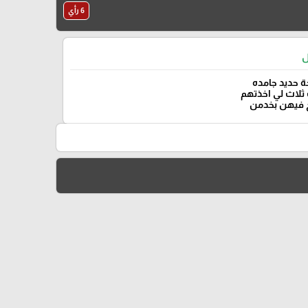
6 رأي
ل
 حديد جامده
ثلاث لي اخذتهم
 فيهن بخدمن