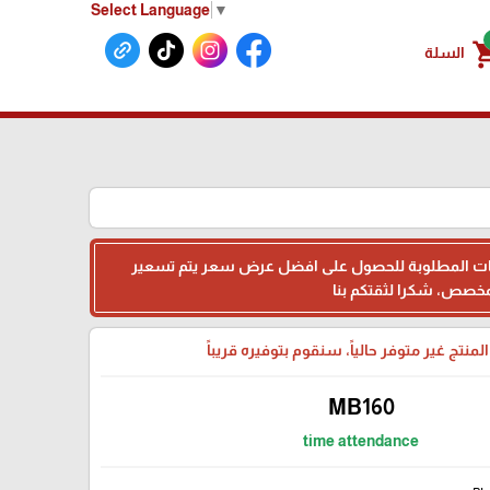
Select Language
▼
shoppin
السلة
البيانات المطلوبة للحصول على افضل عرض سعر يتم تسعير
لمنتج غير متوفر حالياً، سنقوم بتوفيره قريباً
MB160
time attendance