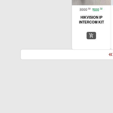
₪
₪
3000
1500
HIKVISION IP
INTERCOM KIT
add_shopping_cart
keyboard_double_arrow_le