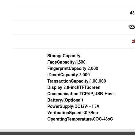
48
122
z
StorageCapacity
FaceCapacity:1,500
FingerprintCapacity:2,000
IDcardCapacity:2,000
TransactionCapacity:1,00,000
Display:2.8-inchTFTScreen
Communication:TCP/IP,USB-Host
Battery:(Optional)
PowerSupply:DC12V---1.5A
VerifcationSpeed:≤0.5Sec
OperatingTemperature:0OC-45oC