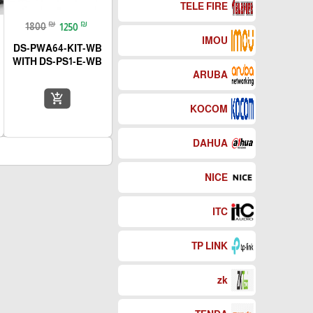
TELE FIRE
₪
₪
1800
1250
IMOU
DS-PWA64-KIT-WB
WITH DS-PS1-E-WB
ARUBA
add_shopping_cart
KOCOM
DAHUA
NICE
ITC
TP LINK
zk