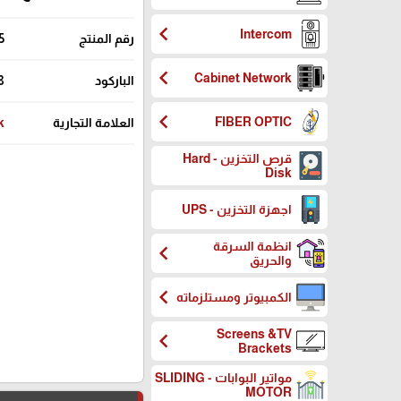
chevron_left
Intercom
رقم المنتج
5
chevron_left
Cabinet Network
الباركود
8
chevron_left
FIBER OPTIC
العلامة التجارية
k
قرص التخزين - Hard
Disk
اجهزة التخزين - UPS
انظمة السرقة
chevron_left
والحريق
chevron_left
الكمبيوتر ومستلزماته
Screens &TV
chevron_left
Brackets
مواتير البوابات - SLIDING
MOTOR