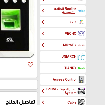
Reolink الطاقة
chevron_left
الشمسية
chevron_left
EZVIZ
chevron_left
VECHO
chevron_left
MikroTik
UNIARCH
favorite_border
TIANDY
Access Control
نظام الصوت - Sound
chevron_left
System
chevron_left
تفاصيل المنتج
Cable