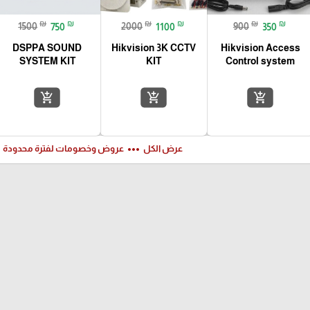
₪
₪
₪
₪
₪
₪
1500
750
2000
1100
900
350
DSPPA SOUND
Hikvision 3K CCTV
Hikvision Access
SYSTEM KIT
KIT
Control system
add_shopping_cart
add_shopping_cart
add_shopping_cart
ft
more_horiz
عرض الكل
عروض وخصومات لفترة محدودة