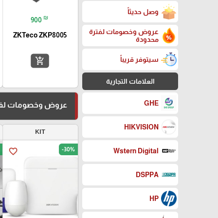
وصل حديثاً
₪
900
عروض وخصومات لفترة
ZKTeco ZKP8005
محدودة
سيتوفر قريباً
add_shopping_cart
العلامات التجارية
GHE
عروض وخصومات لفت
HIKVISION
KIT
-30%
favorite_border
Wstern Digital
DSPPA
HP