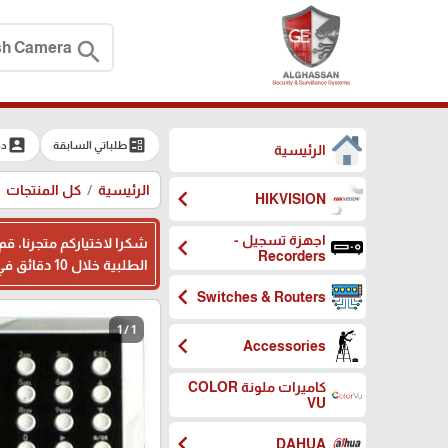
search
account_box
ballot
طلباتي السابقة
دخ
الرئيسية
الرئيسية
كل المنتجات
chevron_left
HIKVISION
اجهزة تسجيل -
chevron_left
شكرا لاختياركم متجرنا، ق
Recorders
الطلبية خلال 10 دقائق في اوقات الدوام ، وبامكانكم ترك ملاحظاتكم اثناء تسجيل بياناتكم في المكان المخصص، شكرا لثقتكم بنا
chevron_left
Switches & Routers
1 / 1
chevron_left
Accessories
كاميرات ملونة COLOR
VU
chevron_left
DAHUA