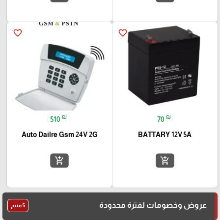
favorite_border
favorite_border
₪
₪
510
70
Auto Dailre Gsm 24V 2G
BATTARY 12V 5A
add_shopping_cart
add_shopping_cart
عروض وخصومات لفترة محدودة
5 منتج