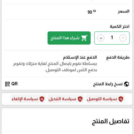
السعر
₪
90
اختر الكمية
shopping_cart
شراء هذا المنتج
+
-
طريقة الدفع
الدفع عند الإستلام
ببساطة نقوم بايصال المنتج لغاية منزلك وتقوم
بدفع الثمن لموظف التوصيل.
qr_code
public
نسخ رابط المنتج
QR
policy
policy
policy
سياسة التوصيل
سياسة التبديل
سياسة الإلغاء
تفاصيل المنتج