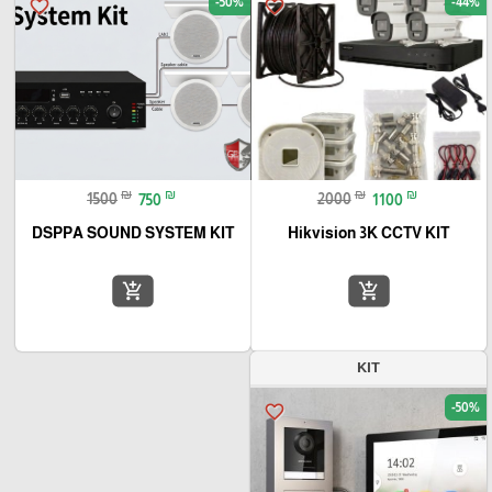
-50%
-44%
favorite_border
favorite_border
₪
₪
₪
₪
1500
750
2000
1100
DSPPA SOUND SYSTEM KIT
Hikvision 3K CCTV KIT
add_shopping_cart
add_shopping_cart
KIT
-50%
favorite_border