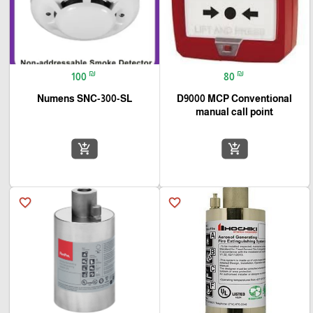
₪
₪
100
80
Numens SNC-300-SL
D9000 MCP Conventional
manual call point
add_shopping_cart
add_shopping_cart
favorite_border
favorite_border