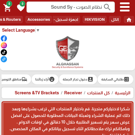
0
0
search
shopping_cart
favorite
home
الكل
HIKVISION
اجهزة تسجيل - Recorders
Accessories
s & Routers
Select Language
▼
commute
emoji_emotions
account_box
ballot
طلباتي السابقة
دخول تجار الجملة
آراء زبائننا
مناطق التوصيل
الرئيسية
كل المنتجات
Receiver
Screens &TV Brackets
شكرا لاختياركم متجرنا، قم باختيار المنتجات التي ترغب بشراءها وبعد
ذلك اتم عملية الشراء وتعبئة البيانات المطلوبة للحصول على افضل
عرض سعر يتم تسعير الطلبية خلال 10 دقائق في اوقات الدوام ،
وبامكانكم ترك ملاحظاتكم اثناء تسجيل بياناتكم في المكان المخصص،