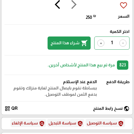
arrow_back_ios
arrow_forward_ios
favorite_border
السعر
₪
250
اختر الكمية
shopping_cart
شراء هذا المنتج
+
-
823
مرة تم بيع هذا المنتج لأشخاص آخرين.
طريقة الدفع
الدفع عند الإستلام
ببساطة نقوم بايصال المنتج لغاية منزلك وتقوم
بدفع الثمن لموظف التوصيل.
qr_code
public
نسخ رابط المنتج
QR
policy
policy
policy
سياسة التوصيل
سياسة التبديل
سياسة الإلغاء