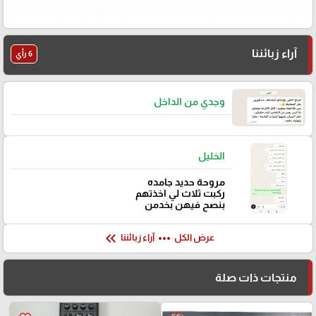
آراء زبائننا
6 رأي
وجدي من الداخل
الخليل
مروحة حديد جامده
ركبت ثلاث لي اخذتهم
بنصح فيهن بخدمن
keyboard_double_arrow_left
more_horiz
عرض الكل
آراء زبائننا
منتجات ذات صلة