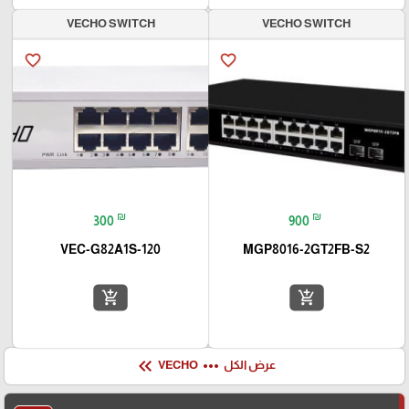
VECHO SWITCH
VECHO SWITCH
favorite_border
favorite_border
₪
₪
300
900
VEC-G82A1S-120
MGP8016-2GT2FB-S2
add_shopping_cart
add_shopping_cart
keyboard_double_arrow_left
more_horiz
عرض الكل
VECHO