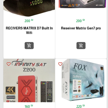
₪
₪
200
200
RECIVERS MATRIX D7 Built In
Reseiver Matrix Gen7 pro
Wifi
add_shopping_cart
add_shopping_cart
favorite_border
favorite_border
₪
₪
160
220