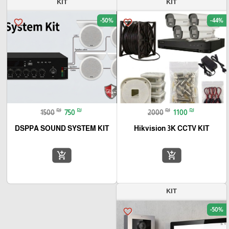
KIT
KIT
-50%
-44%
favorite_border
favorite_border
₪
₪
₪
₪
1500
750
2000
1100
DSPPA SOUND SYSTEM KIT
Hikvision 3K CCTV KIT
add_shopping_cart
add_shopping_cart
KIT
-50%
favorite_border