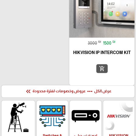
₪
₪
3000
1500
HIKVISION IP INTERCOM KIT
add_shopping_cart
keyboard_double_arrow_left
more_horiz
عرض الكل
عروض وخصومات لفترة محدودة
HIKVISION
اجهزة تسجيل -
Switches &