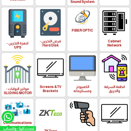
Sound System
FIBER OPTIC
Cabinet
قرص التخزين -
اجهزة التخزين -
Hard Disk
Network
UPS
انظمة السرقة
الكمبيوتر
Screens &TV
مواتير البوابات -
والحريق
ومستلزماته
Brackets
SLIDING MOTOR
Communications
Department
تحدث الينا - واتساب
ZKTeco