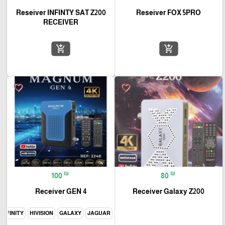
Reseiver INFINTY SAT Z200
Reseiver FOX 5PRO
RECEIVER
add_shopping_cart
add_shopping_cart
favorite_border
favorite_border
₪
₪
100
80
Receiver GEN 4
Receiver Galaxy Z200
INFINITY
HIVISION
GALAXY
JAGUAR