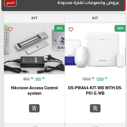
عروض وخصومات لفترة محدودة
5 منتج
KIT
KIT
-61%
-30%
favorite_border
favorite_border
₪
₪
₪
₪
900
350
1800
1250
Hikvision Access Control
DS-PWA64-KIT-WB WITH DS-
system
PS1-E-WB
add_shopping_cart
add_shopping_cart