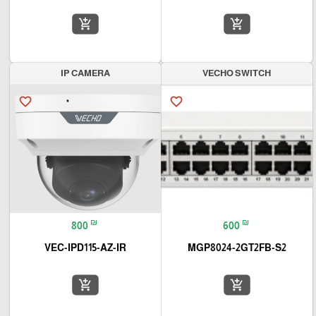
add_shopping_cart
add_shopping_cart
IP CAMERA
VECHO SWITCH
favorite_border
favorite_border
₪
₪
800
600
VEC-IPD115-AZ-IR
MGP8024-2GT2FB-S2
add_shopping_cart
add_shopping_cart