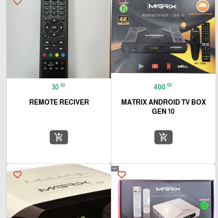
favorite_border
favorite_border
₪
₪
30
400
REMOTE RECIVER
MATRIX ANDROID TV BOX
GEN 10
add_shopping_cart
add_shopping_cart
favorite_border
favorite_border