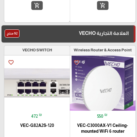
add_shopping_cart
add_shopping_cart
العلامة التجارية VECHO
92 منتج
VECHO SWITCH
Wireless Router & Access Point
favorite_border
favorite_border
₪
₪
472
550
VEC-G82A2S-120
VEC-C3000AX-V1 Ceiling-
mounted WiFi 6 router