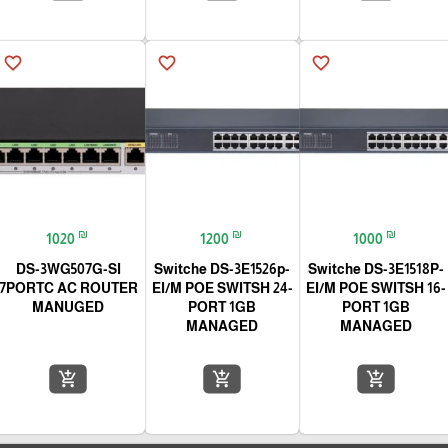
favorite_border
favorite_border
favorite_border
₪
₪
₪
1020
1200
1000
DS-3WG507G-SI
Switche DS-3E1526p-
Switche DS-3E1518P-
7PORTC AC ROUTER
EI/M POE SWITSH 24-
EI/M POE SWITSH 16-
MANUGED
PORT 1GB
PORT 1GB
MANAGED
MANAGED
add_shopping_cart
add_shopping_cart
add_shopping_cart