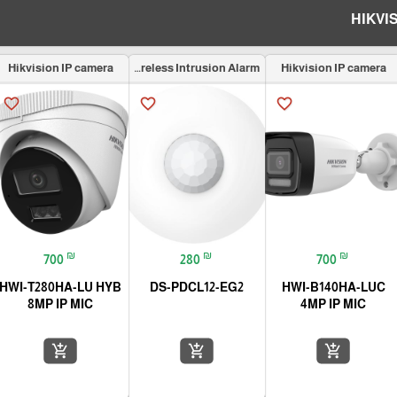
Hikvision IP camera
Wireless Intrusion Alarm
Hikvision IP camera
favorite_border
favorite_border
favorite_border
₪
₪
₪
700
280
700
HWI-T280HA-LU HYB
DS-PDCL12-EG2
HWI-B140HA-LUC
8MP IP MIC
4MP IP MIC
add_shopping_cart
add_shopping_cart
add_shopping_cart