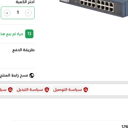
اختر الكمية
+
-
13
مرة تم بيع هذ
طريقة الدفع
public
نسخ رابط المنتج
policy
policy
policy
سياسة التوصيل
سياسة التبديل
سياس
129