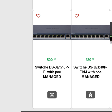
favorite_border
favorite_border
₪
₪
500
350
Switche DS-3E1510P-
Switche DS-3E1510P-
EI with poe
EI/M with poe
MANAGED
MANAGED
add_shopping_cart
add_shopping_cart