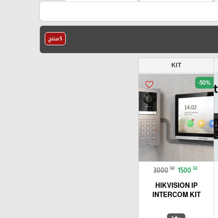
5 منتج
KIT
-50%
favorite_border
₪
₪
3000
1500
HIKVISION IP
INTERCOM KIT