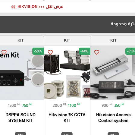
keyboard_double_arrow_left
more_horiz
عرض الكل
HIKVISION
رة محدودة
KIT
KIT
KIT
-50%
-44%
-61%
favorite_border
favorite_border
favorite_border
₪
₪
₪
₪
₪
₪
1500
750
2000
1100
900
350
DSPPA SOUND
Hikvision 3K CCTV
Hikvision Access
SYSTEM KIT
KIT
Control system