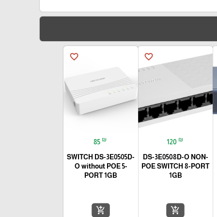
favorite_border
favorite_border
₪
₪
85
120
SWITCH DS-3E0505D-
DS-3E0508D-O NON-
O without POE 5-
POE SWITCH 8-PORT
PORT 1GB
1GB
add_shopping_cart
add_shopping_cart