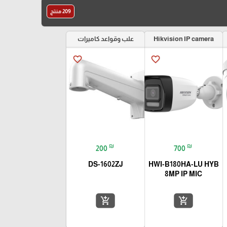
209 منتج
Hikvision IP camera
علب وقواعد كاميرات
favorite_border
favorite_border
₪
₪
200
700
DS-1602ZJ
HWI-B180HA-LU HYB
8MP IP MIC
add_shopping_cart
add_shopping_cart