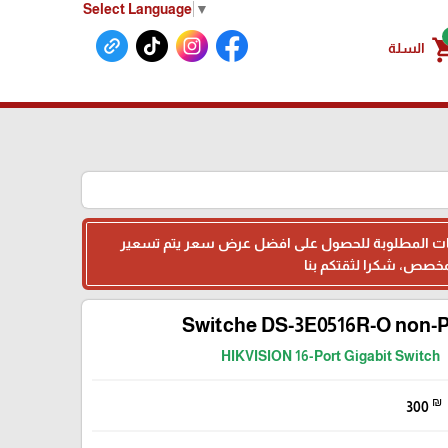
Select Language
▼
shoppin
السلة
البيانات المطلوبة للحصول على افضل عرض سعر يتم تسعير
Switche DS-3E0516R-O non-
HIKVISION 16-Port Gigabit Switch
₪
300