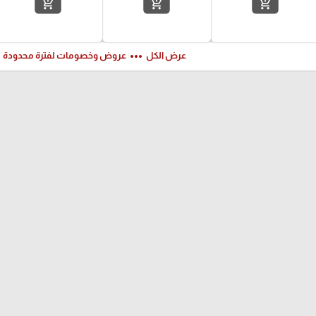
add_shopping_cart
add_shopping_cart
add_shopping_cart
ft
more_horiz
عرض الكل
عروض وخصومات لفترة محدودة