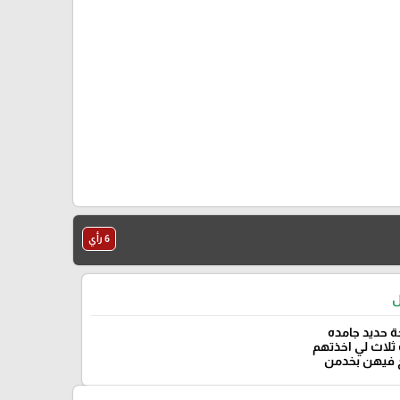
6 رأي
ل
 حديد جامده
ثلاث لي اخذتهم
 فيهن بخدمن