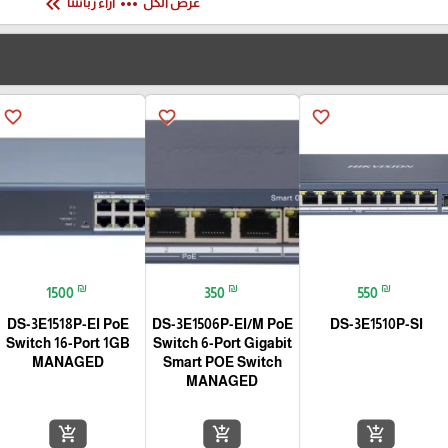
keyboard_double_arrow_left
more_horiz
عرض الكل
آراء زبائننا
favorite_border
favorite_border
favorite_border
₪
₪
₪
1500
350
550
DS-3E1518P-EI PoE
DS-3E1506P-EI/M PoE
DS-3E1510P-SI
Switch 16-Port 1GB
Switch 6-Port Gigabit
MANAGED
Smart POE Switch
MANAGED
add_shopping_cart
add_shopping_cart
add_shopping_cart