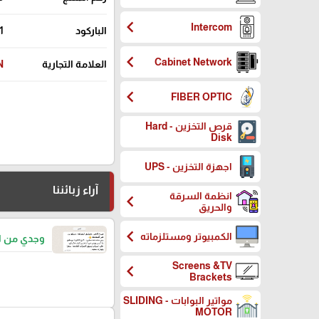
chevron_left
Intercom
الباركود
1
chevron_left
Cabinet Network
العلامة التجارية
N
chevron_left
FIBER OPTIC
قرص التخزين - Hard
Disk
اجهزة التخزين - UPS
آراء زبائننا
انظمة السرقة
chevron_left
والحريق
chevron_left
الكمبيوتر ومستلزماته
وجدي من ا
Screens &TV
chevron_left
Brackets
مواتير البوابات - SLIDING
MOTOR