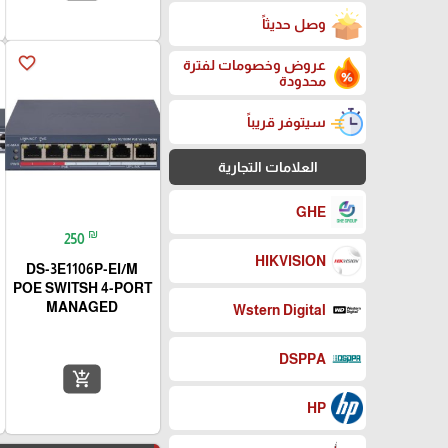
وصل حديثاً
favorite_border
عروض وخصومات لفترة
محدودة
سيتوفر قريباً
العلامات التجارية
GHE
₪
250
HIKVISION
DS-3E1106P-EI/M
POE SWITSH 4-PORT
MANAGED
Wstern Digital
DSPPA
add_shopping_cart
HP