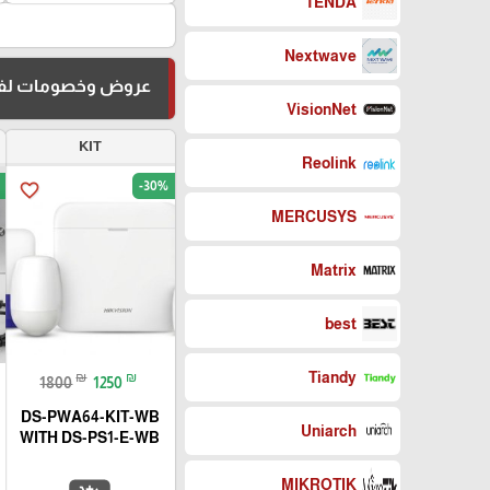
TENDA
Nextwave
عروض وخصومات لفت
VisionNet
KIT
Reolink
-30%
favorite_border
MERCUSYS
Matrix
best
Tiandy
₪
₪
1800
1250
DS-PWA64-KIT-WB
Uniarch
WITH DS-PS1-E-WB
MIKROTIK