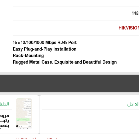
148
HIKVISIO
16 × 10/100/1000 Mbps RJ45 Port
Easy Plug-and-Play Installation
Rack-Mounting
Rugged Metal Case, Exquisite and Beautiful Design
لداخل
الخلي
مروحة
ركبت 
بنصح