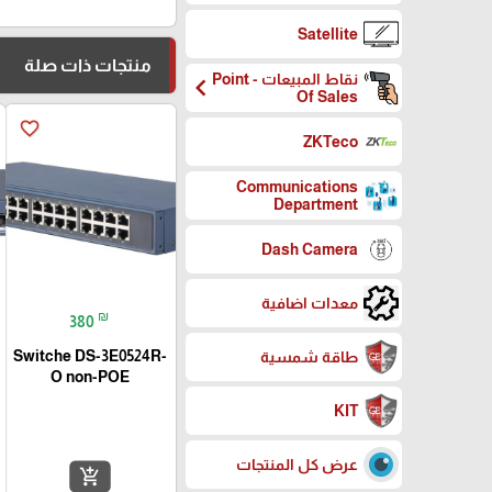
Satellite
منتجات ذات صلة
نقاط المبيعات - Point
chevron_left
Of Sales
favorite_border
ZKTeco
Communications
Department
Dash Camera
معدات اضافية
₪
380
Switche DS-3E0524R-
طاقة شمسية
O non-POE
KIT
عرض كل المنتجات
add_shopping_cart