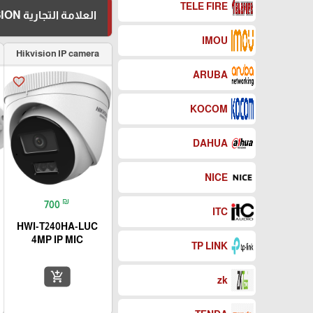
TELE FIRE
العلامة التجارية HIKVISION
IMOU
Hikvision IP camera
ARUBA
favorite_border
KOCOM
DAHUA
NICE
₪
700
ITC
HWI-T240HA-LUC
4MP IP MIC
TP LINK
add_shopping_cart
zk