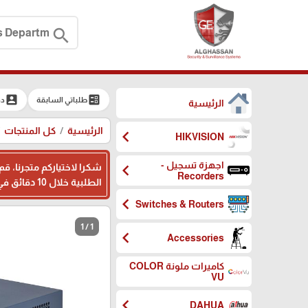
search
account_box
ballot
طلباتي السابقة
دخ
الرئيسية
الرئيسية
كل المنتجات
chevron_left
HIKVISION
اجهزة تسجيل -
chevron_left
شكرا لاختياركم متجرنا، ق
Recorders
الطلبية خلال 10 دقائق في اوقات الدوام ، وبامكانكم ترك ملاحظاتكم اثناء تسجيل بياناتكم في المكان المخصص، شكرا لثقتكم بنا
chevron_left
Switches & Routers
1 / 1
chevron_left
Accessories
كاميرات ملونة COLOR
VU
chevron_left
DAHUA