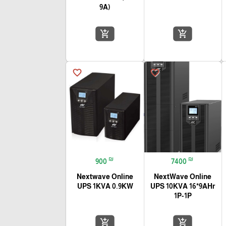
9A)
add_shopping_cart
add_shopping_cart
favorite_border
favorite_border
₪
₪
900
7400
Nextwave Online
NextWave Online
UPS 1KVA 0.9KW
UPS 10KVA 16*9AHr
1P-1P
add_shopping_cart
add_shopping_cart