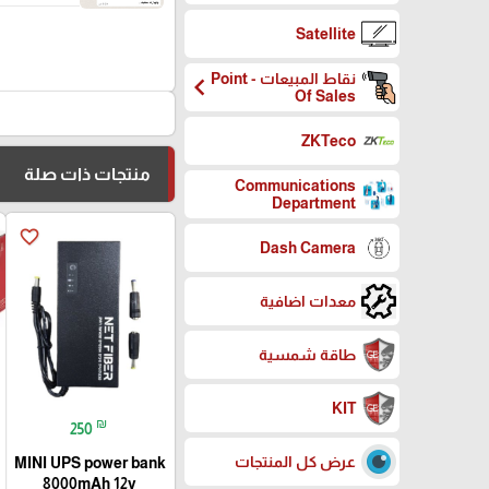
Satellite
نقاط المبيعات - Point
chevron_left
Of Sales
ZKTeco
منتجات ذات صلة
Communications
Department
favorite_border
Dash Camera
معدات اضافية
طاقة شمسية
KIT
₪
250
عرض كل المنتجات
MINI UPS power bank
8000mAh 12v