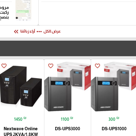
مروحة
ركبت 
بنصح
keyboard_double_arrow_left
more_horiz
عرض الكل
آراء زبائننا
favorite_border
favorite_border
favorite_border
₪
₪
₪
1450
1100
300
Nextwave Online
DS-UPS3000
DS-UPS1000
UPS 2KVA/1.8KW