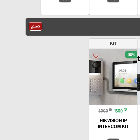
5 منتج
KIT
-50%
favorite_border
₪
₪
3000
1500
HIKVISION IP
INTERCOM KIT