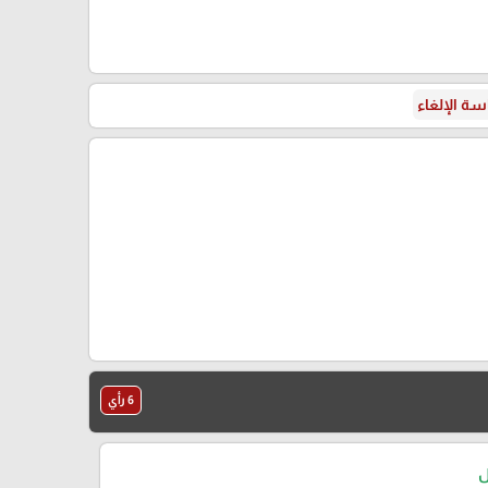
ة الإلغاء
6 رأي
ل