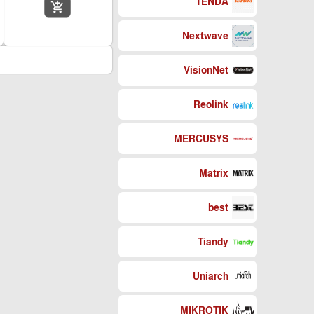
TENDA
add_shopping_cart
Nextwave
VisionNet
Reolink
MERCUSYS
Matrix
best
Tiandy
Uniarch
MIKROTIK