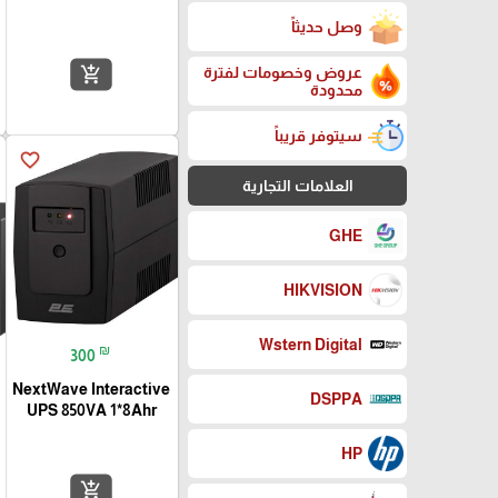
وصل حديثاً
add_shopping_cart
عروض وخصومات لفترة
محدودة
سيتوفر قريباً
favorite_border
العلامات التجارية
GHE
HIKVISION
Wstern Digital
₪
300
NextWave Interactive
DSPPA
UPS 850VA 1*8Ahr
HP
add_shopping_cart