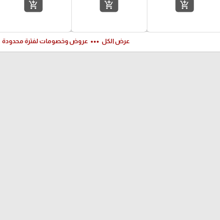
add_shopping_cart
add_shopping_cart
add_shopping_cart
ft
more_horiz
عرض الكل
عروض وخصومات لفترة محدودة