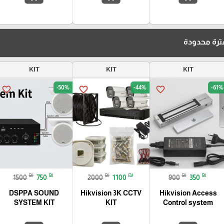
رة محدودة
KIT
KIT
KIT
-50%
-44%
-61%
favorite_border
favorite_border
favorite_border
₪
₪
₪
₪
₪
₪
1500
750
2000
1100
900
350
DSPPA SOUND
Hikvision 3K CCTV
Hikvision Access
SYSTEM KIT
KIT
Control system