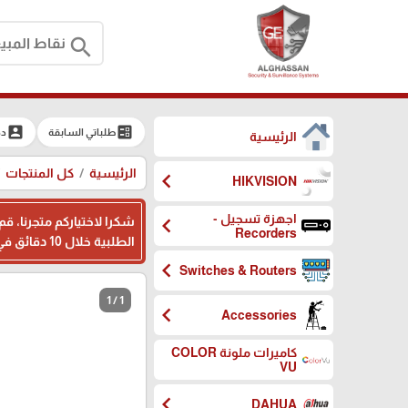
search
account_box
ballot
طلباتي السابقة
دخ
الرئيسية
الرئيسية
كل المنتجات
chevron_left
HIKVISION
اجهزة تسجيل -
chevron_left
شكرا لاختياركم متجرنا، ق
Recorders
الطلبية خلال 10 دقائق في اوقات الدوام ، وبامكانكم ترك ملاحظاتكم اثناء تسجيل بياناتكم في المكان المخصص، شكرا لثقتكم بنا
chevron_left
Switches & Routers
1 / 1
chevron_left
Accessories
كاميرات ملونة COLOR
VU
chevron_left
DAHUA