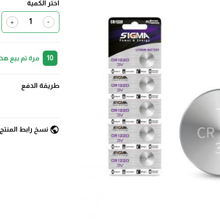
اختر الكمية
+
-
10
مرة تم بيع هذ
طريقة الدفع
public
نسخ رابط المنتج