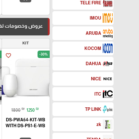
TELE FIRE
IMOU
عروض وخصومات لفت
ARUBA
KIT
KOCOM
-30%
favorite_border
DAHUA
NICE
ITC
₪
₪
TP LINK
1800
1250
DS-PWA64-KIT-WB
zk
WITH DS-PS1-E-WB