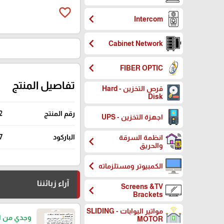
favorite_border
chevron_left
Intercom
chevron_left
Cabinet Network
chevron_left
FIBER OPTIC
تفاصيل المنتج
قرص التخزين - Hard
Disk
رقم المنتج
2
اجهزة التخزين - UPS
الباركود
7
انظمة السرقة
chevron_left
والحريق
chevron_left
الكمبيوتر ومستلزماته
آراء زبائننا
Screens &TV
chevron_left
Brackets
مواتير البوابات - SLIDING
وجدي من ا
MOTOR