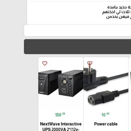
 حديد جامده
ثلاث لي اخذتهم
 فيهن بخدمن
favorite_border
favorite_border
₪
₪
550
10
NextWave Interactive
Power cable
UPS 2000VA 2*(12v-