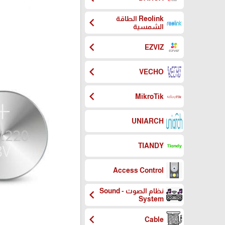
Reolink الطاقة
chevron_left
الشمسية
chevron_left
EZVIZ
chevron_left
VECHO
chevron_left
MikroTik
UNIARCH
TIANDY
Access Control
نظام الصوت - Sound
chevron_left
System
chevron_left
Cable