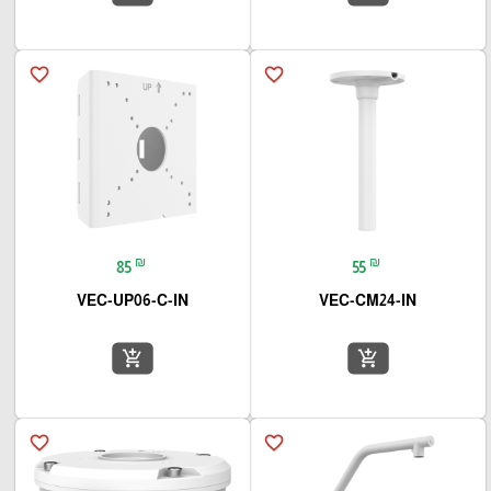
favorite_border
favorite_border
₪
₪
85
55
VEC-UP06-C-IN
VEC-CM24-IN
add_shopping_cart
add_shopping_cart
favorite_border
favorite_border