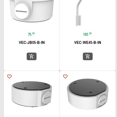
₪
₪
75
185
VEC-JB05-B-IN
VEC-WE45-B-IN
add_shopping_cart
add_shopping_cart
favorite_border
favorite_border