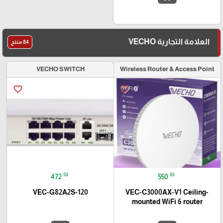
العلامة التجارية VECHO
84 منتج
VECHO SWITCH
Wireless Router & Access Point
favorite_border
favorite_border
₪
₪
472
550
VEC-G82A2S-120
VEC-C3000AX-V1 Ceiling-
mounted WiFi 6 router