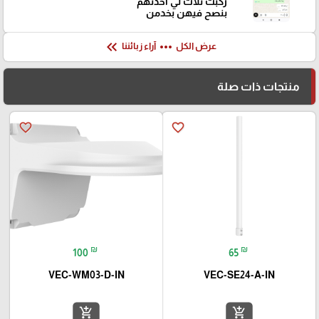
ركبت ثلاث لي اخذتهم
بنصح فيهن بخدمن
keyboard_double_arrow_left
more_horiz
عرض الكل
آراء زبائننا
منتجات ذات صلة
favorite_border
favorite_border
₪
₪
100
65
VEC-WM03-D-IN
VEC-SE24-A-IN
add_shopping_cart
add_shopping_cart