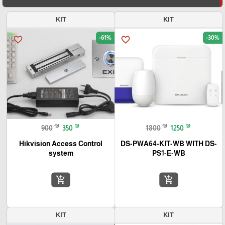
KIT
KIT
-61%
-30%
favorite_border
favorite_border
₪
₪
₪
₪
900
350
1800
1250
Hikvision Access Control
DS-PWA64-KIT-WB WITH DS-
system
PS1-E-WB
add_shopping_cart
add_shopping_cart
KIT
KIT