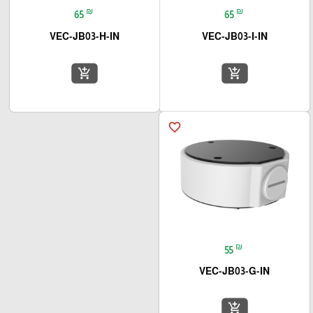
₪
₪
65
65
VEC-JB03-H-IN
VEC-JB03-I-IN
add_shopping_cart
add_shopping_cart
favorite_border
₪
55
VEC-JB03-G-IN
add_shopping_cart