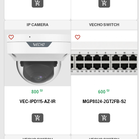
add_shopping_cart
add_shopping_cart
IP CAMERA
VECHO SWITCH
favorite_border
favorite_border
₪
₪
800
600
VEC-IPD115-AZ-IR
MGP8024-2GT2FB-S2
add_shopping_cart
add_shopping_cart