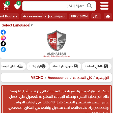
0
0
search
shopping_cart
favorite
home
الكل
HIKVISION
اجهزة تسجيل - Recorders
Accessories
s & Routers
Select Language
▼
commute
emoji_emotions
account_box
ballot
طلباتي السابقة
دخول تجار الجملة
آراء زبائننا
مناطق التوصيل
الرئيسية
كل المنتجات
Accessories
VECHO
شكرا لاختياركم متجرنا، قم باختيار المنتجات التي ترغب بشراءها وبعد
ذلك اتم عملية الشراء وتعبئة البيانات المطلوبة للحصول على افضل
عرض سعر يتم تسعير الطلبية خلال 10 دقائق في اوقات الدوام ،
وبامكانكم ترك ملاحظاتكم اثناء تسجيل بياناتكم في المكان المخصص،