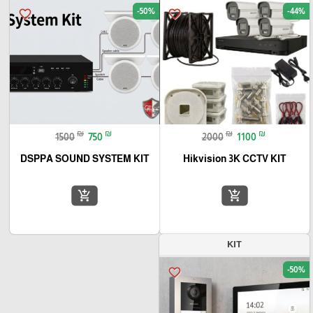
-50%
-44%
favorite_border
favorite_border
₪
₪
₪
₪
1500
750
2000
1100
DSPPA SOUND SYSTEM KIT
Hikvision 3K CCTV KIT
add_shopping_cart
add_shopping_cart
KIT
-50%
favorite_border