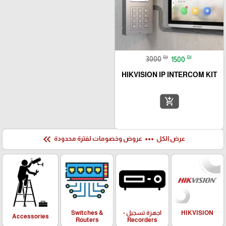
₪
₪
3000
1500
HIKVISION IP INTERCOM KIT
add_shopping_cart
keyboard_double_arrow_left
more_horiz
عرض الكل
عروض وخصومات لفترة محدودة
HIKVISION
اجهزة تسجيل -
Switches &
Accessories
Routers
Recorders