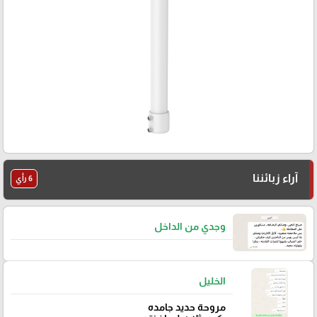
آراء زبائننا
6 رأي
وجدي من الداخل
الخليل
مروحة حديد جامده