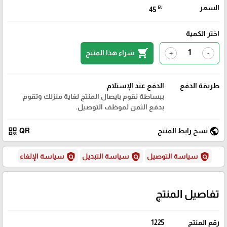
السعر
₪
45
اختر الكمية
shopping_cart
شراء هذا المنتج
+
-
طريقة الدفع
الدفع عند الإستلام
ببساطة نقوم بايصال المنتج لغاية منزلك وتقوم
بدفع الثمن لموظف التوصيل.
qr_code
public
نسخ رابط المنتج
QR
policy
policy
policy
سياسة التوصيل
سياسة التبديل
سياسة الإلغاء
تفاصيل المنتج
رقم المنتج
1225