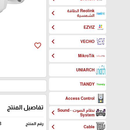
Reolink الطاقة
chevron_left
الشمسية
chevron_left
EZVIZ
chevron_left
VECHO
favorite_border
chevron_left
MikroTik
UNIARCH
TIANDY
Access Control
تفاصيل المنتج
نظام الصوت - Sound
chevron_left
System
رقم المنتج
8
chevron_left
Cable