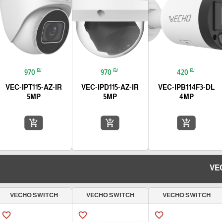
₪
₪
₪
970
970
420
VEC-IPT115-AZ-IR
VEC-IPD115-AZ-IR
VEC-IPB114F3-DL
5MP
5MP
4MP
add_shopping_cart
add_shopping_cart
add_shopping_cart
VECHO SWITCH
VECHO SWITCH
VECHO SWITCH
favorite_border
favorite_border
favorite_border