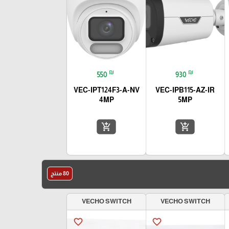
₪
₪
550
930
VEC-IPT124F3-A-NV
VEC-IPB115-AZ-IR
4MP
5MP
add_shopping_cart
add_shopping_cart
80 منتج
VECHO SWITCH
VECHO SWITCH
favorite_border
favorite_border