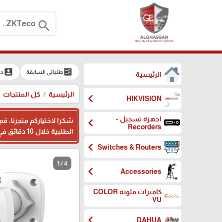
search
account_box
ballot
طلباتي السابقة
دخ
الرئيسية
الرئيسية
كل المنتجات
chevron_left
HIKVISION
اجهزة تسجيل -
chevron_left
شكرا لاختياركم متجرنا، ق
Recorders
الطلبية خلال 10 دقائق في اوقات الدوام ، وبامكانكم ترك ملاحظاتكم اثناء تسجيل بياناتكم في المكان المخصص، شكرا لثقتكم بنا
chevron_left
Switches & Routers
1 / 4
chevron_left
Accessories
كاميرات ملونة COLOR
VU
chevron_left
DAHUA