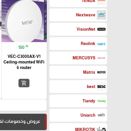
TENDA
Nextwave
VisionNet
Reolink
₪
550
VEC-C3000AX-V1
MERCUSYS
Ceiling-mounted WiFi
6 router
Matrix
add_shopping_cart
best
Tiandy
Uniarch
عروض وخصومات لفت
MIKROTIK