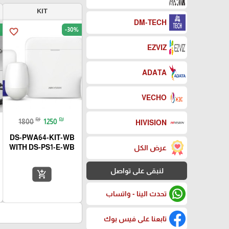
KIT
DM-TECH
-30%
favorite_border
EZVIZ
ADATA
VECHO
₪
₪
1800
1250
HIVISION
DS-PWA64-KIT-WB
WITH DS-PS1-E-WB
عرض الكل
لنبقى على تواصل
add_shopping_cart
تحدث الينا - واتساب
تابعنا على فيس بوك