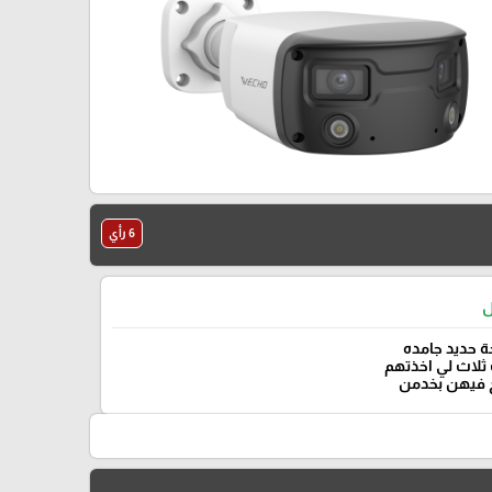
6 رأي
ل
 حديد جامده
ثلاث لي اخذتهم
 فيهن بخدمن