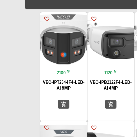
favorite_border
favorite_border
₪
₪
2100
1120
VEC-IPT2344F4-LED-
VEC-IPB2322F4-LED-
AI 8MP
AI 4MP
add_shopping_cart
add_shopping_cart
favorite_border
favorite_border