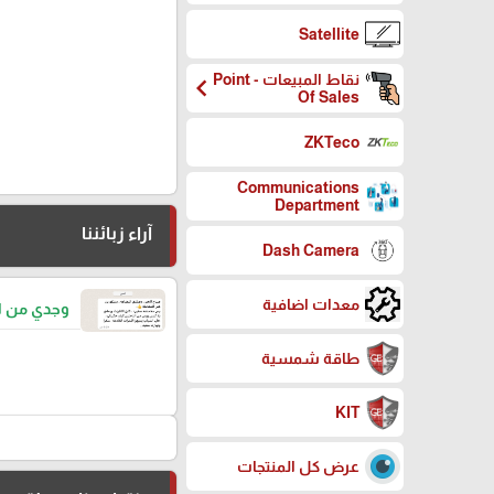
Satellite
نقاط المبيعات - Point
chevron_left
Of Sales
ZKTeco
Communications
Department
آراء زبائننا
Dash Camera
معدات اضافية
وجدي من ا
طاقة شمسية
KIT
عرض كل المنتجات