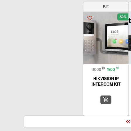
KIT
-50%
favorite_border
₪
₪
3000
1500
HIKVISION IP
INTERCOM KIT
add_shopping_cart
keyboard_double_arrow_le