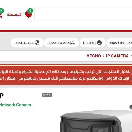
0
0
g_cart
favorite
المفضلة
security
commute
emoji_emotions
ول تجار الجملة
آراء زبائننا
مناطق التوصيل
سياسة المتجر
VECHO
IP CAMERA
م باختيار المنتجات التي ترغب بشراءها وبعد ذلك اتم عملية الشراء وتعبئة 
MP
t Network Camera