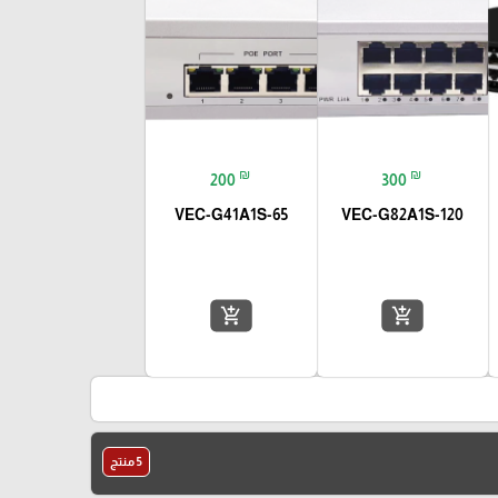
₪
₪
200
300
VEC-G41A1S-65
VEC-G82A1S-120
add_shopping_cart
add_shopping_cart
5 منتج