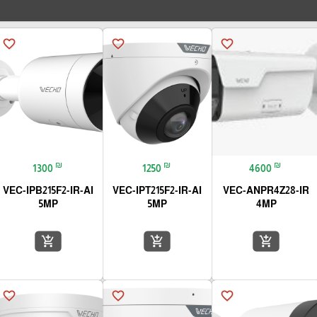
favorite_border
favorite_border
favorite_border
₪
₪
₪
1300
1250
4600
VEC-IPB215F2-IR-AI
VEC-IPT215F2-IR-AI
VEC-ANPR4Z28-IR
5MP
5MP
4MP
add_shopping_cart
add_shopping_cart
add_shopping_cart
favorite_border
favorite_border
favorite_border