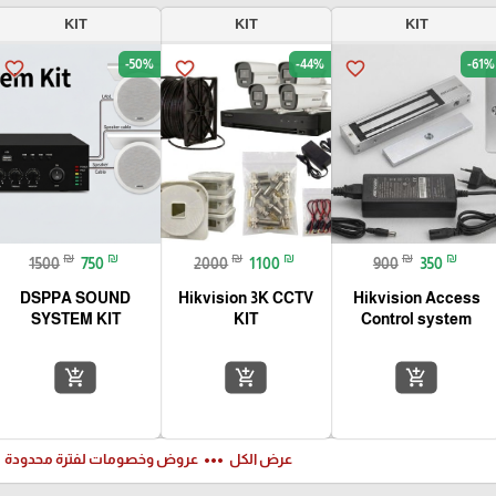
KIT
KIT
KIT
-50%
-44%
-61%
favorite_border
favorite_border
favorite_border
₪
₪
₪
₪
₪
₪
1500
750
2000
1100
900
350
DSPPA SOUND
Hikvision 3K CCTV
Hikvision Access
SYSTEM KIT
KIT
Control system
add_shopping_cart
add_shopping_cart
add_shopping_cart
ft
more_horiz
عرض الكل
عروض وخصومات لفترة محدودة