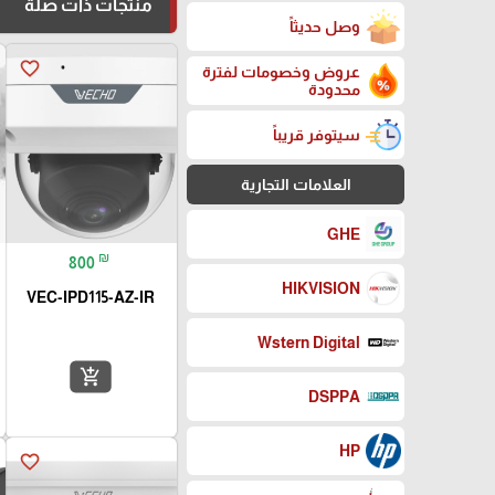
منتجات ذات صلة
وصل حديثاً
favorite_border
عروض وخصومات لفترة
محدودة
سيتوفر قريباً
العلامات التجارية
GHE
₪
800
HIKVISION
VEC-IPD115-AZ-IR
Wstern Digital
add_shopping_cart
DSPPA
HP
favorite_border