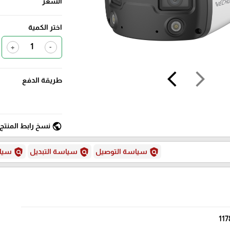
السعر
اختر الكمية
+
-
arrow_back_ios
arrow_forward_ios
طريقة الدفع
public
نسخ رابط المنتج
policy
policy
policy
سياسة التوصيل
سياسة التبديل
سياس
117