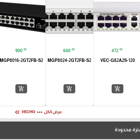
₪
₪
₪
900
600
472
MGP8016-2GT2FB-S2
MGP8024-2GT2FB-S2
VEC-G82A2S-120
add_shopping_cart
add_shopping_cart
add_shopping_cart
keyboard_double_arrow_left
more_horiz
عرض الكل
VECHO
رة محدودة