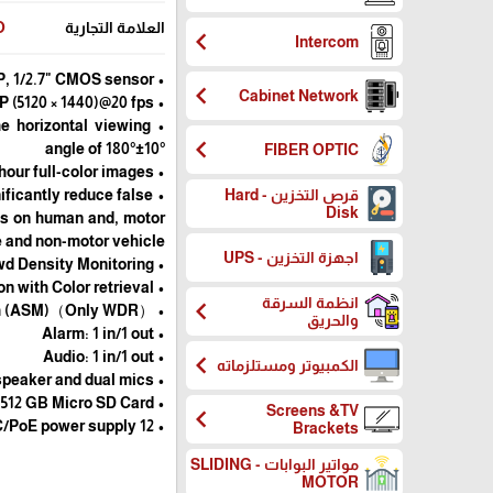
العلامة التجارية
O
chevron_left
Intercom
• High quality image with 8MP, 1/2.7" CMOS sensor
chevron_left
Cabinet Network
• 8MP (5120 × 1440)@20 fps
he horizontal viewing
chevron_left
angle of 180°±10°
FIBER OPTIC
• Colorhunter technology ensures 24-hour full-color images
nificantly reduce false
قرص التخزين - Hard
Disk
cus on human and, motor
e and non-motor vehicle
اجهزة التخزين - UPS
• Intelligent People Flow Counting and Crowd Density Monitoring
• Smart intrusion prevention with Color retrieval
انظمة السرقة
chevron_left
• Auto Scene Match (ASM)（Only WDR）
والحريق
• Alarm: 1 in/1 out
• Audio: 1 in/1 out
chevron_left
الكمبيوتر ومستلزماته
• Built-in speaker and dual mics
• Supports up to 512 GB Micro SD Card
Screens &TV
chevron_left
• 12 V DC/PoE power supply
Brackets
مواتير البوابات - SLIDING
MOTOR