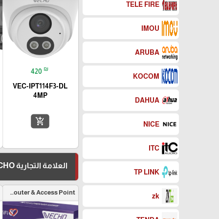
TELE FIRE
IMOU
ARUBA
₪
420
KOCOM
VEC-IPT114F3-DL
4MP
DAHUA
add_shopping_cart
NICE
ITC
العلامة التجارية VECHO
TP LINK
Wireless Router & Access Point
zk
favorite_border