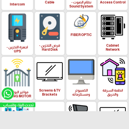
Access Control
نظام الصوت -
Cable
Intercom
Sound System
FIBER OPTIC
Cabinet
قرص التخزين -
اجهزة التخزين -
Hard Disk
Network
UPS
انظمة السرقة
الكمبيوتر
Screens &TV
مواتير البوابات -
والحريق
ومستلزماته
Brackets
SLIDING MOTOR
تحدث الين
Communications