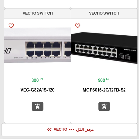
VECHO SWITCH
VECHO SWITCH
favorite_border
favorite_border
₪
₪
300
900
VEC-G82A1S-120
MGP8016-2GT2FB-S2
add_shopping_cart
add_shopping_cart
keyboard_double_arrow_left
more_horiz
عرض الكل
VECHO