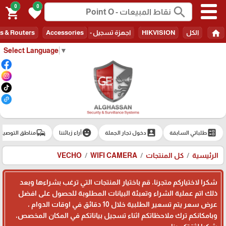
0
0
search
shopping_cart
favorite
home
الكل
HIKVISION
اجهزة تسجيل - Recorders
Accessories
s & Routers
Select Language
▼
commute
emoji_emotions
account_box
ballot
طلباتي السابقة
دخول تجار الجملة
آراء زبائننا
مناطق التوصيل
الرئيسية
كل المنتجات
WIFI CAMERA
VECHO
شكرا لاختياركم متجرنا، قم باختيار المنتجات التي ترغب بشراءها وبعد
ذلك اتم عملية الشراء وتعبئة البيانات المطلوبة للحصول على افضل
عرض سعر يتم تسعير الطلبية خلال 10 دقائق في اوقات الدوام ،
وبامكانكم ترك ملاحظاتكم اثناء تسجيل بياناتكم في المكان المخصص،