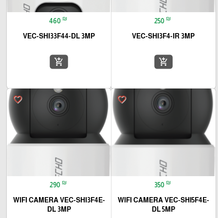
₪
₪
460
250
VEC-SHI33F44-DL 3MP
VEC-SHI3F4-IR 3MP
add_shopping_cart
add_shopping_cart
favorite_border
favorite_border
₪
₪
290
350
WIFI CAMERA VEC-SHI3F4E-
WIFI CAMERA VEC-SHI5F4E-
DL 3MP
DL 5MP