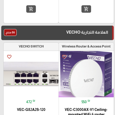
add_shopping_cart
add_shopping_cart
العلامة التجارية VECHO
86 منتج
VECHO SWITCH
Wireless Router & Access Point
favorite_border
favorite_border
₪
₪
472
550
VEC-G82A2S-120
VEC-C3000AX-V1 Ceiling-
mounted WiFi 6 router