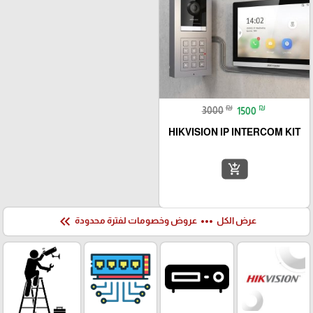
₪
₪
3000
1500
HIKVISION IP INTERCOM KIT
add_shopping_cart
keyboard_double_arrow_left
more_horiz
عرض الكل
عروض وخصومات لفترة محدودة