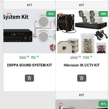
KIT
KIT
-50%
-44%
favorite_border
favorite_border
₪
₪
₪
₪
1500
750
2000
1100
DSPPA SOUND SYSTEM KIT
Hikvision 3K CCTV KIT
add_shopping_cart
add_shopping_cart
KIT
-50%
favorite_border