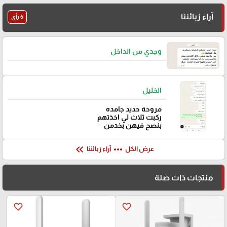
آراء زبائننا
6 رأي
وجدي من الداخل
الخليل
مروحة حديد جامده
ركبت ثلاث لي اخذتهم
بنصح فيهن بخدمن
keyboard_double_arrow_left
more_horiz
عرض الكل
آراء زبائننا
منتجات ذات صلة
favorite_border
favorite_border