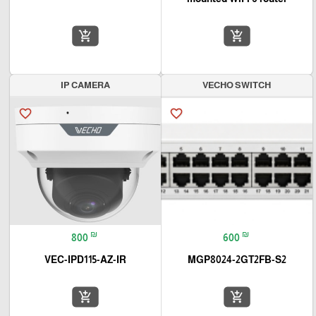
add_shopping_cart
add_shopping_cart
IP CAMERA
VECHO SWITCH
favorite_border
favorite_border
₪
₪
800
600
VEC-IPD115-AZ-IR
MGP8024-2GT2FB-S2
add_shopping_cart
add_shopping_cart