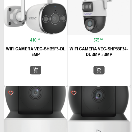
₪
₪
410
575
WIFI CAMERA VEC-SHB5F3-DL
WIFI CAMERA VEC-SHP33F34-
5MP
DL 3MP + 3MP
add_shopping_cart
add_shopping_cart
favorite_border
favorite_border