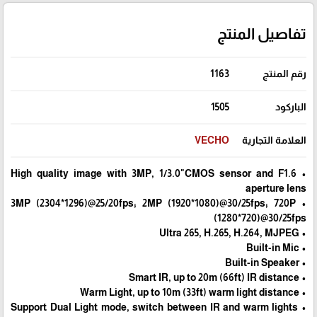
تفاصيل المنتج
رقم المنتج
1163
الباركود
1505
العلامة التجارية
VECHO
• High quality image with 3MP, 1/3.0"CMOS sensor and F1.6
aperture lens
• 3MP (2304*1296)@25/20fps; 2MP (1920*1080)@30/25fps; 720P
(1280*720)@30/25fps
• Ultra 265, H.265, H.264, MJPEG
• Built-in Mic
• Built-in Speaker
• Smart IR, up to 20m (66ft) IR distance
• Warm Light, up to 10m (33ft) warm light distance
• Support Dual Light mode, switch between IR and warm lights