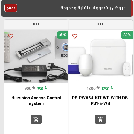
عروض وخصومات لفترة محدودة
5 منتج
KIT
KIT
-61%
-30%
favorite_border
favorite_border
₪
₪
₪
₪
900
350
1800
1250
Hikvision Access Control
DS-PWA64-KIT-WB WITH DS-
system
PS1-E-WB
add_shopping_cart
add_shopping_cart