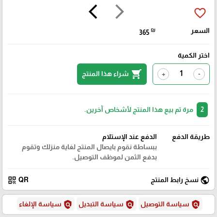
arrow_back_ios
arrow_forward_ios
favorite_border
السعر
₪
365
اختر الكمية
shopping_cart
شراء هذا المنتج
+
-
2
مرة تم بيع هذا المنتج لأشخاص آخرين.
طريقة الدفع
الدفع عند الإستلام
ببساطة نقوم بايصال المنتج لغاية منزلك وتقوم
بدفع الثمن لموظف التوصيل.
qr_code
public
نسخ رابط المنتج
QR
policy
policy
policy
سياسة التوصيل
سياسة التبديل
سياسة الإلغاء