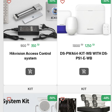
-61%
-30%
favorite_border
favorite_border
₪
₪
₪
₪
900
350
1800
1250
Hikvision Access Control
DS-PWA64-KIT-WB WITH DS-
system
PS1-E-WB
add_shopping_cart
add_shopping_cart
KIT
KIT
-50%
-44%
favorite_border
favorite_border