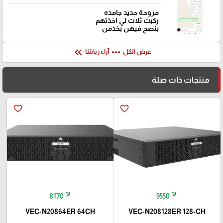
مروحة حديد جامده
ركبت ثلاث لي اخذتهم
بنصح فيهن بخدمن
keyboard_double_arrow_left
more_horiz
عرض الكل
آراء زبائننا
منتجات ذات صلة
favorite_border
favorite_border
₪
₪
8170
9550
VEC-N20864ER 64CH
VEC-N208128ER 128-CH