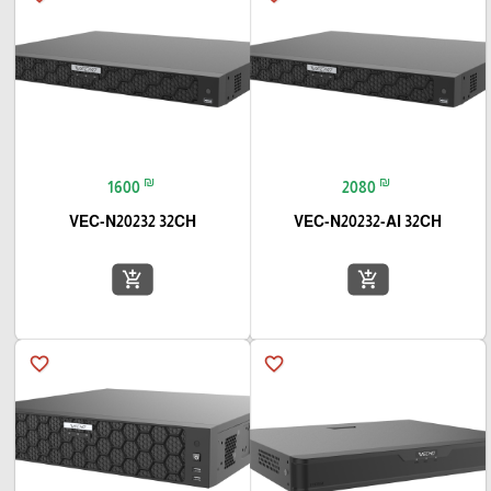
₪
₪
1600
2080
VEC-N20232 32CH
VEC-N20232-AI 32CH
add_shopping_cart
add_shopping_cart
favorite_border
favorite_border