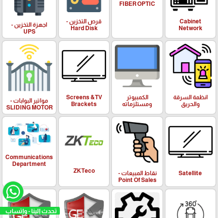
FIBER OPTIC
Cabinet
قرص التخزين -
اجهزة التخزين -
Hard Disk
Network
UPS
انظمة السرقة
الكمبيوتر
Screens &TV
مواتير البوابات -
والحريق
ومستلزماته
Brackets
SLIDING MOTOR
Communications
Department
ZKTeco
Satellite
نقاط المبيعات -
Point Of Sales
تحدث الينا - واتساب