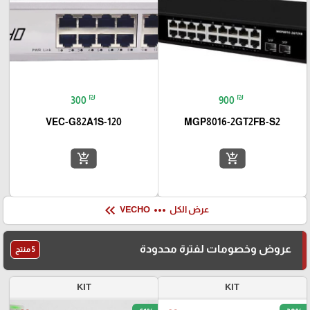
₪
₪
300
900
VEC-G82A1S-120
MGP8016-2GT2FB-S2
add_shopping_cart
add_shopping_cart
keyboard_double_arrow_left
more_horiz
عرض الكل
VECHO
عروض وخصومات لفترة محدودة
5 منتج
KIT
KIT