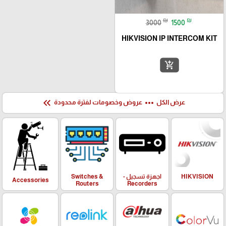
₪
₪
3000
1500
HIKVISION IP INTERCOM KIT
add_shopping_cart
keyboard_double_arrow_left
more_horiz
عرض الكل
عروض وخصومات لفترة محدودة
HIKVISION
اجهزة تسجيل -
Switches &
Accessories
Routers
Recorders