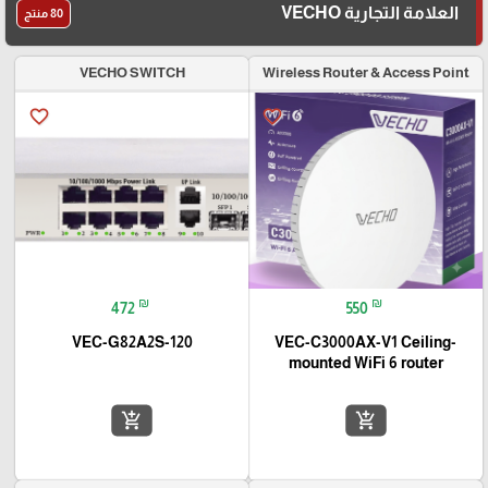
العلامة التجارية VECHO
80 منتج
VECHO SWITCH
Wireless Router & Access Point
favorite_border
favorite_border
₪
₪
472
550
VEC-G82A2S-120
VEC-C3000AX-V1 Ceiling-
mounted WiFi 6 router
add_shopping_cart
add_shopping_cart