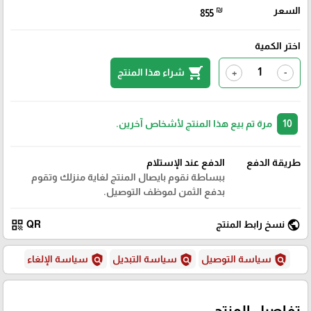
السعر
₪
855
اختر الكمية
shopping_cart
شراء هذا المنتج
+
-
10
مرة تم بيع هذا المنتج لأشخاص آخرين.
طريقة الدفع
الدفع عند الإستلام
ببساطة نقوم بايصال المنتج لغاية منزلك وتقوم
بدفع الثمن لموظف التوصيل.
qr_code
public
نسخ رابط المنتج
QR
policy
policy
policy
سياسة التوصيل
سياسة التبديل
سياسة الإلغاء
تفاصيل المنتج