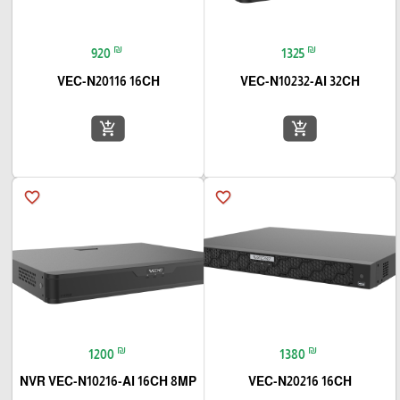
₪
₪
920
1325
VEC-N20116 16CH
VEC-N10232-AI 32CH
add_shopping_cart
add_shopping_cart
favorite_border
favorite_border
₪
₪
1200
1380
NVR VEC-N10216-AI 16CH 8MP
VEC-N20216 16CH