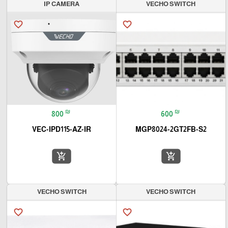
IP CAMERA
VECHO SWITCH
favorite_border
favorite_border
₪
₪
800
600
VEC-IPD115-AZ-IR
MGP8024-2GT2FB-S2
add_shopping_cart
add_shopping_cart
VECHO SWITCH
VECHO SWITCH
favorite_border
favorite_border