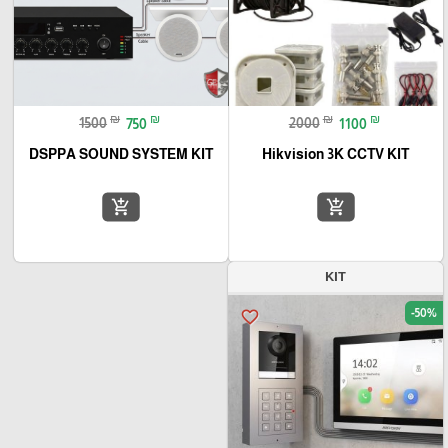
₪
₪
₪
₪
1500
750
2000
1100
DSPPA SOUND SYSTEM KIT
Hikvision 3K CCTV KIT
add_shopping_cart
add_shopping_cart
KIT
-50%
favorite_border