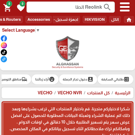
0
0
search
shopping_cart
favorite
home
الكل
HIKVISION
اجهزة تسجيل - Recorders
Accessories
s & Routers
Select Language
▼
commute
emoji_emotions
account_box
ballot
طلباتي السابقة
دخول تجار الجملة
آراء زبائننا
مناطق التوصيل
الرئيسية
كل المنتجات
VECHO NVR
VECHO
شكرا لاختياركم متجرنا، قم باختيار المنتجات التي ترغب بشراءها وبعد
ذلك اتم عملية الشراء وتعبئة البيانات المطلوبة للحصول على افضل
عرض سعر يتم تسعير الطلبية خلال 10 دقائق في اوقات الدوام ،
وبامكانكم ترك ملاحظاتكم اثناء تسجيل بياناتكم في المكان المخصص،