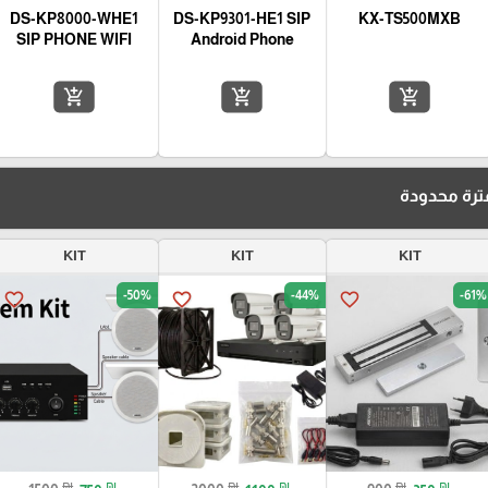
DS-KP8000-WHE1
DS-KP9301-HE1 SIP
KX-TS500MXB
SIP PHONE WIFI
Android Phone
add_shopping_cart
add_shopping_cart
add_shopping_cart
رة محدودة
KIT
KIT
KIT
-50%
-44%
-61%
favorite_border
favorite_border
favorite_border
₪
₪
₪
₪
₪
₪