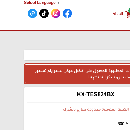
Select Language
▼
shoppin
السلة
البيانات المطلوبة للحصول على افضل عرض سعر يتم تسعير
KX-TES824BX
الكمية المتوفرة محدودة سارع بالشراء
₪
300