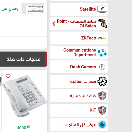
وجدي من ا
Satellite
نقاط المبيعات - Point
chevron_left
Of Sales
ZKTeco
Communications
Department
منتجات ذات صلة
Dash Camera
favorite_border
معدات اضافية
طاقة شمسية
KIT
عرض كل المنتجات
₪
1000