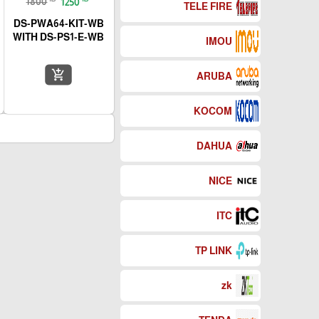
1800
1250
TELE FIRE
DS-PWA64-KIT-WB
WITH DS-PS1-E-WB
IMOU
add_shopping_cart
ARUBA
KOCOM
DAHUA
NICE
ITC
TP LINK
zk