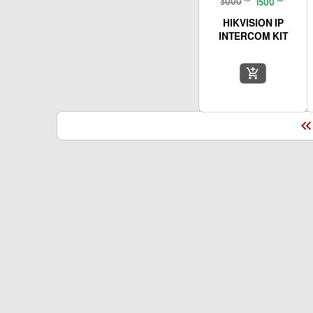
3000
1500
HIKVISION IP
INTERCOM KIT
add_shopping_cart
keyboard_double_arrow_le