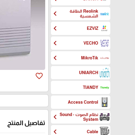
Reolink الطاقة
chevron_left
الشمسية
chevron_left
EZVIZ
chevron_left
VECHO
chevron_left
MikroTik
UNIARCH
favorite_border
TIANDY
Access Control
نظام الصوت - Sound
chevron_left
System
تفاصيل المنتج
chevron_left
Cable