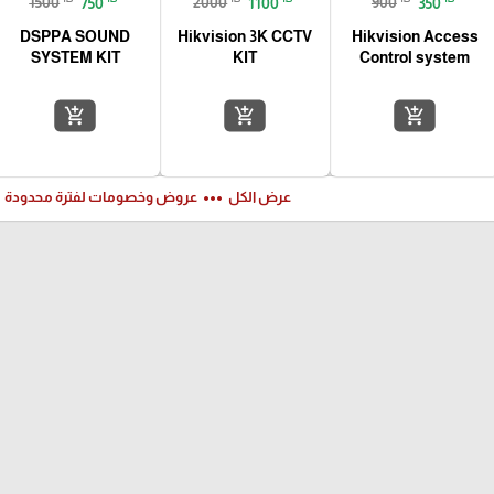
1500
750
2000
1100
900
350
DSPPA SOUND
Hikvision 3K CCTV
Hikvision Access
SYSTEM KIT
KIT
Control system
add_shopping_cart
add_shopping_cart
add_shopping_cart
ft
more_horiz
عرض الكل
عروض وخصومات لفترة محدودة