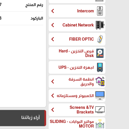
رقم المنتج
7
chevron_left
Intercom
الباركود
3
chevron_left
Cabinet Network
chevron_left
FIBER OPTIC
قرص التخزين - Hard
Disk
اجهزة التخزين - UPS
انظمة السرقة
chevron_left
والحريق
chevron_left
الكمبيوتر ومستلزماته
Screens &TV
chevron_left
Brackets
آراء زبائننا
مواتير البوابات - SLIDING
MOTOR