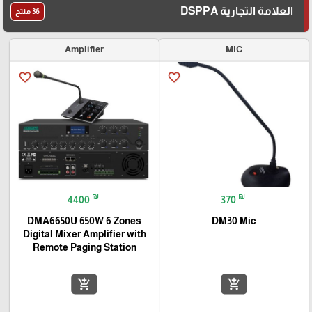
العلامة التجارية DSPPA
36 منتج
Amplifier
MIC
favorite_border
favorite_border
₪
₪
4400
370
DMA6650U 650W 6 Zones
DM30 Mic
Digital Mixer Amplifier with
Remote Paging Station
add_shopping_cart
add_shopping_cart