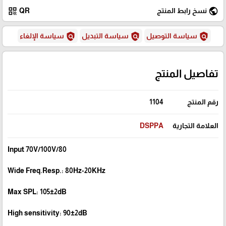
qr_code
public
نسخ رابط المنتج
QR
policy
policy
policy
سياسة التوصيل
سياسة التبديل
سياسة الإلغاء
تفاصيل المنتج
رقم المنتج
1104
العلامة التجارية
DSPPA
Input 70V/100V/80
Wide Freq.Resp.: 80Hz-20KHz
Max SPL: 105±2dB
High sensitivity: 90±2dB