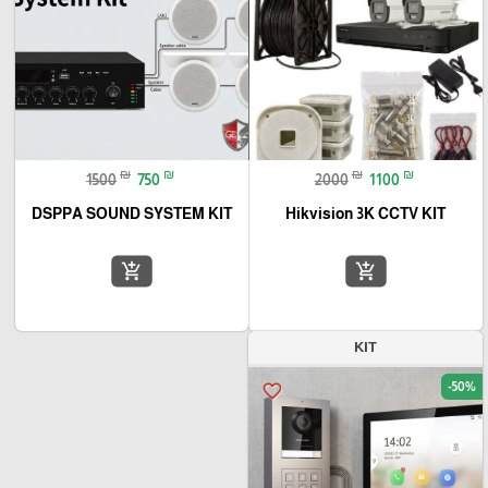
₪
₪
₪
₪
1500
750
2000
1100
DSPPA SOUND SYSTEM KIT
Hikvision 3K CCTV KIT
add_shopping_cart
add_shopping_cart
KIT
-50%
favorite_border