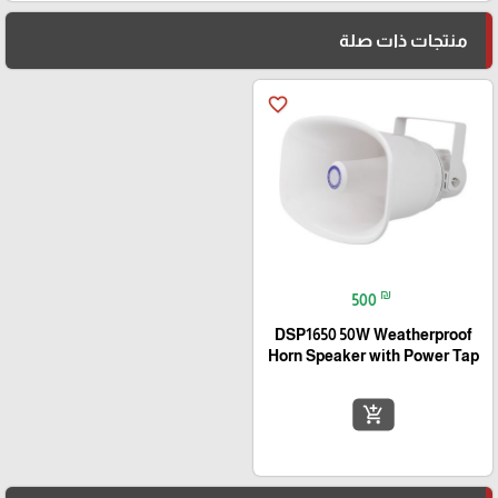
منتجات ذات صلة
favorite_border
₪
500
DSP1650 50W Weatherproof
Horn Speaker with Power Tap
add_shopping_cart