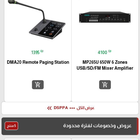
₪
₪
1395
4100
DMA20 Remote Paging Station
MP265U 650W 6 Zones
USB/SD/FM Mixer Amplifier
add_shopping_cart
add_shopping_cart
keyboard_double_arrow_left
more_horiz
عرض الكل
DSPPA
عروض وخصومات لفترة محدودة
5 منتج