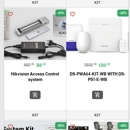
KIT
KIT
-61%
-30%
favorite_border
favorite_border
₪
₪
₪
₪
900
350
1800
1250
Hikvision Access Control
DS-PWA64-KIT-WB WITH DS-
system
PS1-E-WB
add_shopping_cart
add_shopping_cart
KIT
KIT
-50%
-44%
favorite_border
favorite_border