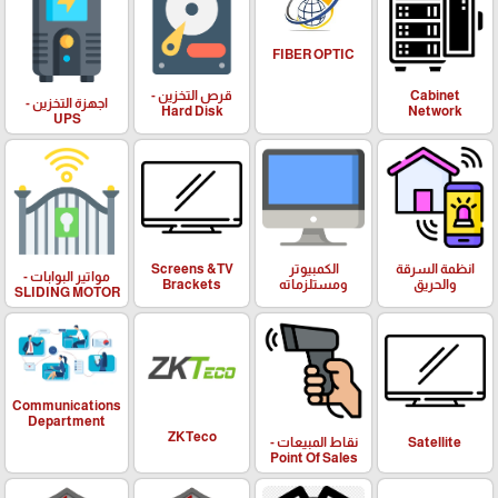
FIBER OPTIC
Cabinet
قرص التخزين -
اجهزة التخزين -
Hard Disk
Network
UPS
انظمة السرقة
الكمبيوتر
Screens &TV
مواتير البوابات -
والحريق
ومستلزماته
Brackets
SLIDING MOTOR
Communications
Department
ZKTeco
Satellite
نقاط المبيعات -
Point Of Sales