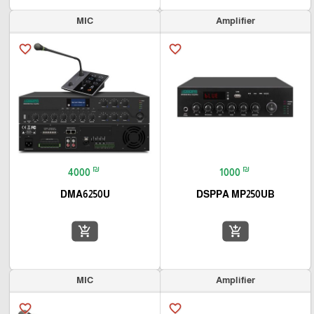
MIC
Amplifier
favorite_border
favorite_border
₪
₪
4000
1000
DMA6250U
DSPPA MP250UB
add_shopping_cart
add_shopping_cart
MIC
Amplifier
favorite_border
favorite_border