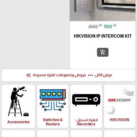
₪
₪
3000
1500
HIKVISION IP INTERCOM KIT
add_shopping_cart
keyboard_double_arrow_left
more_horiz
عرض الكل
عروض وخصومات لفترة محدودة
HIKVISION
اجهزة تسجيل -
Switches &
Accessories
Routers
Recorders