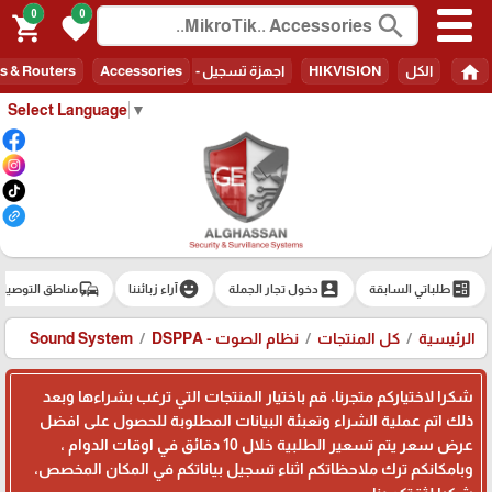
0
0
search
shopping_cart
favorite
home
الكل
HIKVISION
اجهزة تسجيل - Recorders
Accessories
s & Routers
Select Language
▼
commute
emoji_emotions
account_box
ballot
طلباتي السابقة
دخول تجار الجملة
آراء زبائننا
مناطق التوصيل
الرئيسية
كل المنتجات
نظام الصوت - Sound System
DSPPA
شكرا لاختياركم متجرنا، قم باختيار المنتجات التي ترغب بشراءها وبعد
ذلك اتم عملية الشراء وتعبئة البيانات المطلوبة للحصول على افضل
عرض سعر يتم تسعير الطلبية خلال 10 دقائق في اوقات الدوام ،
وبامكانكم ترك ملاحظاتكم اثناء تسجيل بياناتكم في المكان المخصص،