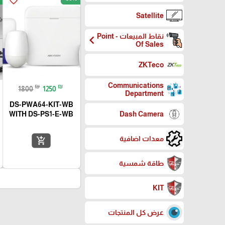
favorite_border
Satellite
نقاط المبيعات - Point
chevron_left
Of Sales
ZKTeco
Communications
₪
₪
1800
1250
Department
DS-PWA64-KIT-WB
WITH DS-PS1-E-WB
Dash Camera
معدات اضافية
add_shopping_cart
طاقة شمسية
KIT
عرض كل المنتجات