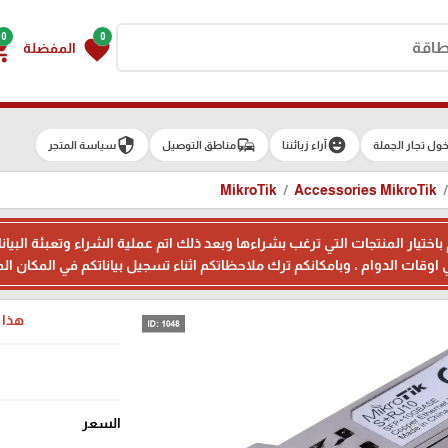
0
0
g_cart
favorite
المفضلة
security
commute
emoji_emotions
ول تجار الجملة
آراء زبائننا
مناطق التوصيل
سياسة المتجر
MikroTik
Accessories MikroTik
م باختيار المنتجات التي ترغب بشراءها وبعد ذلك اتم عملية الشراء وتعبئة 
هذا ا
السعر