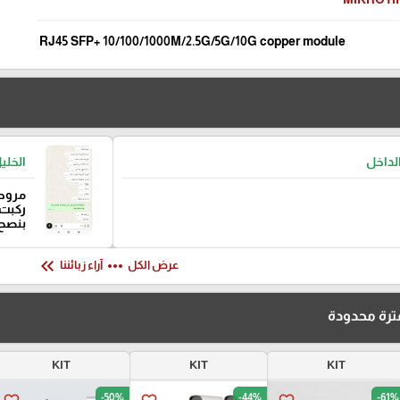
RJ45 SFP+ 10/100/1000M/2.5G/5G/10G copper module
لداخل
الخلي
مروحة
ركبت 
بنصح
keyboard_double_arrow_left
more_horiz
عرض الكل
آراء زبائننا
رة محدودة
KIT
KIT
KIT
-50%
-44%
-61%