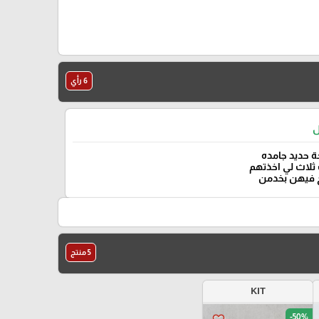
6 رأي
ل
 حديد جامده
ثلاث لي اخذتهم
 فيهن بخدمن
5 منتج
KIT
-50%