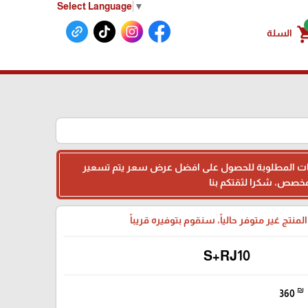
Select Language
▼
shoppin
السلة
البيانات المطلوبة للحصول على افضل عرض سعر يتم تسعير
لمنتج غير متوفر حالياً، سنقوم بتوفيره قريباً
S+RJ10
₪
360