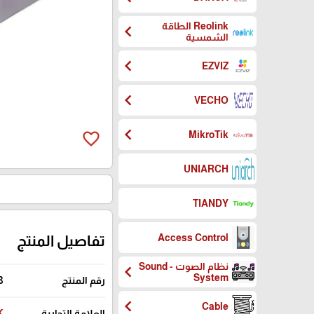
Reolink الطاقة
chevron_left
الشمسية
chevron_left
EZVIZ
chevron_left
VECHO
chevron_left
favorite_border
MikroTik
UNIARCH
TIANDY
Access Control
تفاصيل المنتج
نظام الصوت - Sound
chevron_left
System
رقم المنتج
8
chevron_left
Cable
العلامة التجارية
K