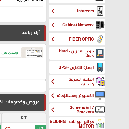
chevron_left
Intercom
chevron_left
Cabinet Network
آراء زبائننا
chevron_left
FIBER OPTIC
قرص التخزين - Hard
وجدي من ا
Disk
اجهزة التخزين - UPS
انظمة السرقة
chevron_left
والحريق
chevron_left
الكمبيوتر ومستلزماته
عروض وخصومات لفت
Screens &TV
chevron_left
Brackets
KIT
مواتير البوابات - SLIDING
MOTOR
-30%