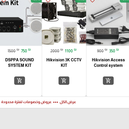
favorite_border
favorite_border
favorite_border
₪
₪
₪
₪
₪
₪
1500
750
2000
1100
900
350
DSPPA SOUND
Hikvision 3K CCTV
Hikvision Access
SYSTEM KIT
KIT
Control system
add_shopping_cart
add_shopping_cart
add_shopping_cart
ft
more_horiz
عرض الكل
عروض وخصومات لفترة محدودة