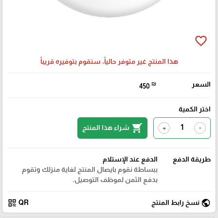
favorite_border
هذا المنتج غير متوفر حالياً، سنقوم بتوفيره قريباً
السعر
₪
450
اختر الكمية
shopping_cart
شراء هذا المنتج
+
-
طريقة الدفع
الدفع عند الإستلام
ببساطة نقوم بايصال المنتج لغاية منزلك وتقوم
بدفع الثمن لموظف التوصيل.
qr_code
public
نسخ رابط المنتج
QR