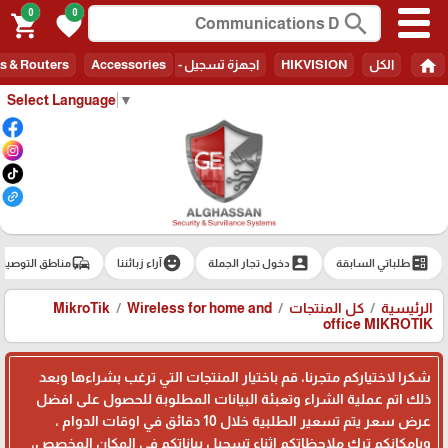
0
0
search
shopping_cart
favorite
home
الكل
HIKVISION
اجهزة تسجيل - Recorders
Accessories
s & Routers
Select Language
▼
commute
emoji_emotions
account_box
ballot
طلباتي السابقة
دخول تجار الجملة
آراء زبائننا
مناطق التوصيل
الرئيسية
كل المنتجات
Wireless for home and
MikroTik
office MIKROTIK
شكرا لاختياركم متجرنا، قم باختيار المنتجات التي ترغب بشراءها وبعد
ذلك اتم عملية الشراء وتعبئة البيانات المطلوبة للحصول على افضل
عرض سعر يتم تسعير الطلبية خلال 10 دقائق في اوقات الدوام ،
وبامكانكم ترك ملاحظاتكم اثناء تسجيل بياناتكم في المكان المخصص،