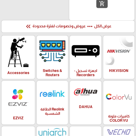
add_shopping_cart
keyboard_double_arrow_left
more_horiz
عرض الكل
عروض وخصومات لفترة محدودة
HIKVISION
اجهزة تسجيل -
Switches &
Accessories
Routers
Recorders
DAHUA
Reolink الطاقة
الشمسية
كاميرات ملونة
EZVIZ
COLOR VU