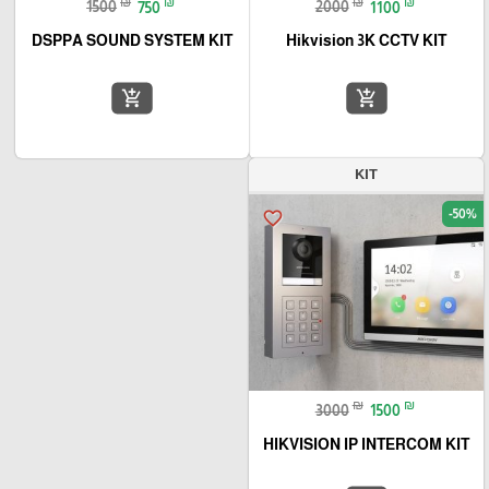
₪
₪
₪
₪
1500
750
2000
1100
DSPPA SOUND SYSTEM KIT
Hikvision 3K CCTV KIT
add_shopping_cart
add_shopping_cart
KIT
-50%
favorite_border
₪
₪
3000
1500
HIKVISION IP INTERCOM KIT