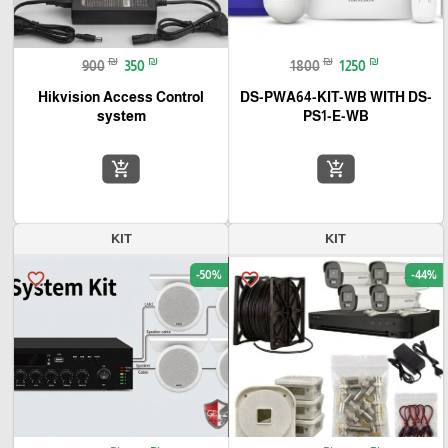
₪
₪
₪
₪
900
350
1800
1250
Hikvision Access Control
DS-PWA64-KIT-WB WITH DS-
system
PS1-E-WB
add_shopping_cart
add_shopping_cart
KIT
KIT
-50%
-44%
favorite_border
favorite_border