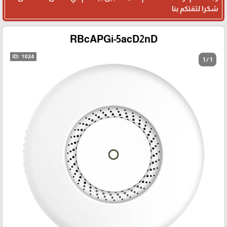
شكرا لثقتكم بنا
RBcAPGi-5acD2nD
1 / 1