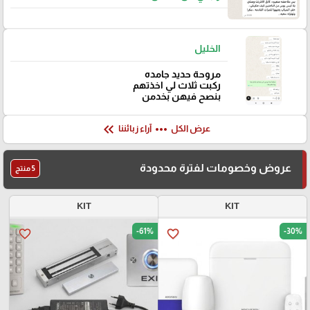
الخليل
مروحة حديد جامده
ركبت ثلاث لي اخذتهم
بنصح فيهن بخدمن
keyboard_double_arrow_left
more_horiz
عرض الكل
آراء زبائننا
عروض وخصومات لفترة محدودة
5 منتج
KIT
KIT
-61%
-30%
favorite_border
favorite_border