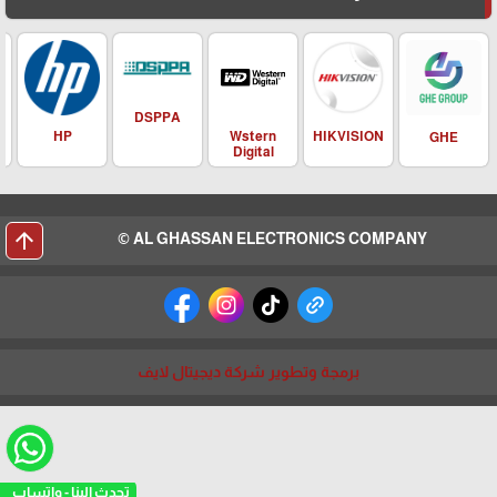
DSPPA
HIKVISION
HP
Wstern
GHE
Digital
arrow_upward
AL GHASSAN ELECTRONICS COMPANY ©
برمجة وتطوير شركة ديجيتال لايف
تحدث الينا - واتساب