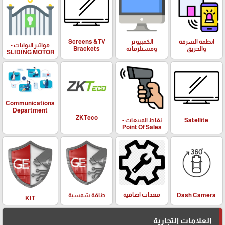
انظمة السرقة
الكمبيوتر
Screens &TV
مواتير البوابات -
والحريق
ومستلزماته
Brackets
SLIDING MOTOR
Communications
Department
ZKTeco
Satellite
نقاط المبيعات -
Point Of Sales
معدات اضافية
Dash Camera
طاقة شمسية
KIT
العلامات التجارية