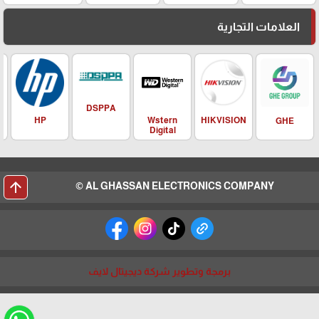
العلامات التجارية
DSPPA
HIKVISION
HP
Wstern
GHE
Digital
arrow_upward
AL GHASSAN ELECTRONICS COMPANY ©
برمجة وتطوير شركة ديجيتال لايف