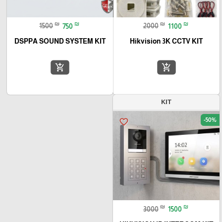
₪
₪
₪
₪
1500
750
2000
1100
DSPPA SOUND SYSTEM KIT
Hikvision 3K CCTV KIT
add_shopping_cart
add_shopping_cart
KIT
-50%
favorite_border
₪
₪
3000
1500