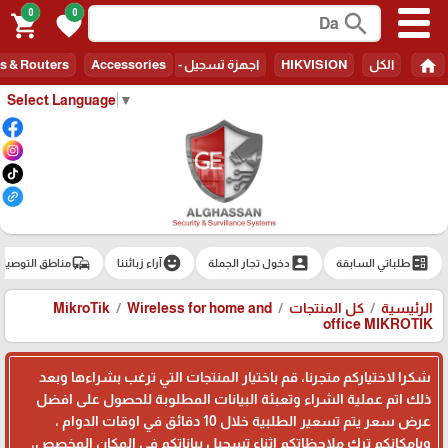
0
0
search
shopping_cart
favorite
home
الكل
HIKVISION
اجهزة تسجيل - Recorders
Accessories
s & Routers
Select Language
▼
commute
emoji_emotions
account_box
ballot
طلباتي السابقة
دخول تجار الجملة
آراء زبائننا
مناطق التوصيل
الرئيسية
كل المنتجات
Wireless for home and
MikroTik
office MIKROTIK
شكرا لاختياركم متجرنا، قم باختيار المنتجات التي ترغب بشراءها وبعد
ذلك اتم عملية الشراء وتعبئة البيانات المطلوبة للحصول على افضل
عرض سعر يتم تسعير الطلبية خلال 10 دقائق في اوقات الدوام ،
وبامكانكم ترك ملاحظاتكم اثناء تسجيل بياناتكم في المكان المخصص،