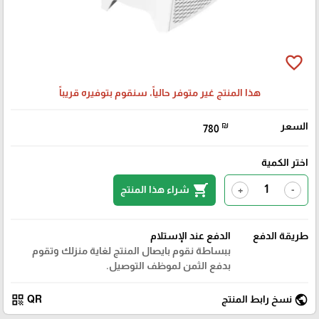
favorite_border
هذا المنتج غير متوفر حالياً، سنقوم بتوفيره قريباً
السعر
₪
780
اختر الكمية
shopping_cart
شراء هذا المنتج
+
-
طريقة الدفع
الدفع عند الإستلام
ببساطة نقوم بايصال المنتج لغاية منزلك وتقوم
بدفع الثمن لموظف التوصيل.
qr_code
public
نسخ رابط المنتج
QR