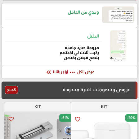
وجدي من الداخل
الخليل
مروحة حديد جامده
ركبت ثلاث لي اخذتهم
بنصح فيهن بخدمن
keyboard_double_arrow_left
more_horiz
عرض الكل
آراء زبائننا
عروض وخصومات لفترة محدودة
5 منتج
KIT
KIT
-61%
-30%
favorite_border
favorite_border