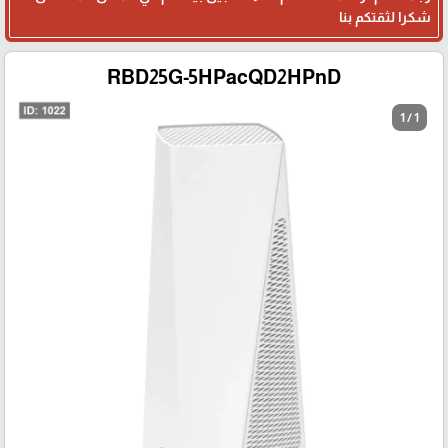
شكرا لثقتكم بنا
RBD25G-5HPacQD2HPnD
1 / 1