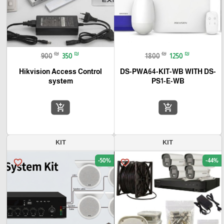
₪
₪
₪
₪
900
350
1800
1250
Hikvision Access Control
DS-PWA64-KIT-WB WITH DS-
system
PS1-E-WB
add_shopping_cart
add_shopping_cart
KIT
KIT
-50%
-44%
favorite_border
favorite_border