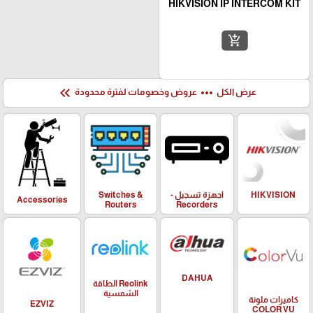
HIKVISION IP INTERCOM KIT
add_shopping_cart
keyboard_double_arrow_left
more_horiz
عرض الكل
عروض وخصومات لفترة محدودة
HIKVISION
اجهزة تسجيل -
Switches &
Accessories
Routers
Recorders
DAHUA
Reolink الطاقة
الشمسية
كاميرات ملونة
EZVIZ
COLOR VU