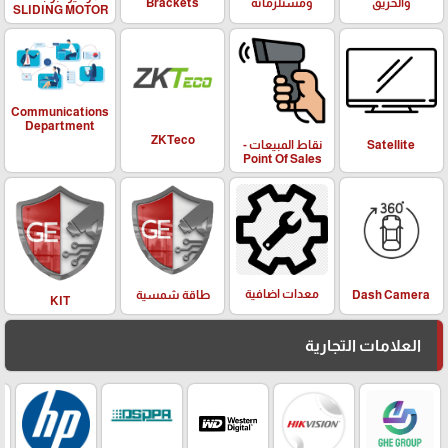
والحريق
ومستلزماته
Brackets
SLIDING MOTOR
Communications
Department
ZKTeco
Satellite
نقاط المبيعات -
Point Of Sales
معدات اضافية
Dash Camera
طاقة شمسية
KIT
العلامات التجارية