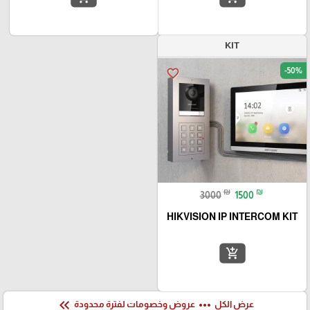
KIT
-50%
favorite_border
₪
₪
3000
1500
HIKVISION IP INTERCOM KIT
add_shopping_cart
keyboard_double_arrow_left
more_horiz
عرض الكل
عروض وخصومات لفترة محدودة