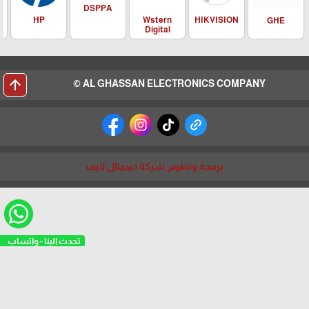
DSPPA
HIKVISION
HP
Wstern
GHE
Digital
arrow_upward
AL GHASSAN ELECTRONICS COMPANY ©
برمجة وتطوير شركة ديجيتال لايف
تحدث الينا - واتساب