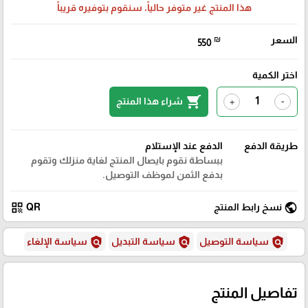
هذا المنتج غير متوفر حالياً، سنقوم بتوفيره قريباً
السعر
₪
550
اختر الكمية
shopping_cart
شراء هذا المنتج
+
-
طريقة الدفع
الدفع عند الإستلام
ببساطة نقوم بايصال المنتج لغاية منزلك وتقوم
بدفع الثمن لموظف التوصيل.
qr_code
public
نسخ رابط المنتج
QR
policy
policy
policy
سياسة التوصيل
سياسة التبديل
سياسة الإلغاء
تفاصيل المنتج