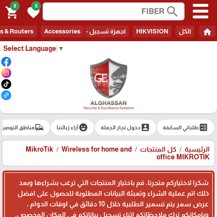
0
0
search
shopping_cart
favorite
home
الكل
HIKVISION
اجهزة تسجيل - Recorders
Accessories
s & Routers
Select Language
▼
commute
emoji_emotions
account_box
ballot
طلباتي السابقة
دخول تجار الجملة
آراء زبائننا
مناطق التوصيل
الرئيسية
كل المنتجات
Wireless for home and
MikroTik
office MIKROTIK
شكرا لاختياركم متجرنا، قم باختيار المنتجات التي ترغب بشراءها وبعد
ذلك اتم عملية الشراء وتعبئة البيانات المطلوبة للحصول على افضل
عرض سعر يتم تسعير الطلبية خلال 10 دقائق في اوقات الدوام ،
وبامكانكم ترك ملاحظاتكم اثناء تسجيل بياناتكم في المكان المخصص،