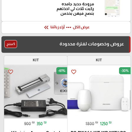
مروحة حديد جامده
ركبت ثلاث لي اخذتهم
بنصح فيهن بخدمن
keyboard_double_arrow_left
more_horiz
عرض الكل
آراء زبائننا
عروض وخصومات لفترة محدودة
5 منتج
KIT
KIT
-61%
-30%
favorite_border
favorite_border
₪
₪
₪
₪
900
350
1800
1250