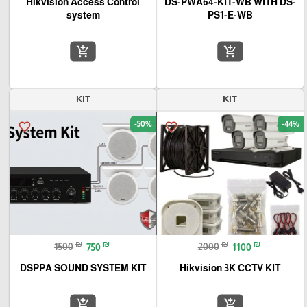
Hikvision Access Control
DS-PWA64-KIT-WB WITH DS-
system
PS1-E-WB
add_shopping_cart
add_shopping_cart
KIT
KIT
-50%
-44%
favorite_border
favorite_border
₪
₪
₪
₪
1500
750
2000
1100
DSPPA SOUND SYSTEM KIT
Hikvision 3K CCTV KIT
add_shopping_cart
add_shopping_cart