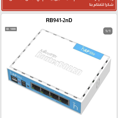
شكرا لثقتكم بنا
RB941-2nD
1 / 1