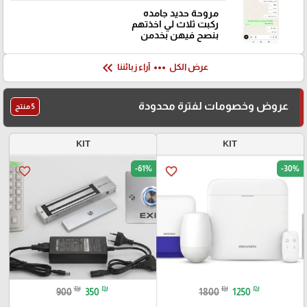
مروحة حديد جامده
ركبت ثلاث لي اخذتهم
بنصح فيهن بخدمن
keyboard_double_arrow_left
more_horiz
عرض الكل
آراء زبائننا
عروض وخصومات لفترة محدودة
5 منتج
KIT
KIT
-61%
-30%
favorite_border
favorite_border
₪
₪
₪
₪
900
350
1800
1250