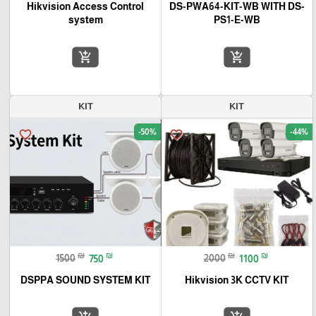
Hikvision Access Control
DS-PWA64-KIT-WB WITH DS-
system
PS1-E-WB
add_shopping_cart
add_shopping_cart
KIT
KIT
-50%
-44%
favorite_border
favorite_border
₪
₪
₪
₪
1500
750
2000
1100
DSPPA SOUND SYSTEM KIT
Hikvision 3K CCTV KIT