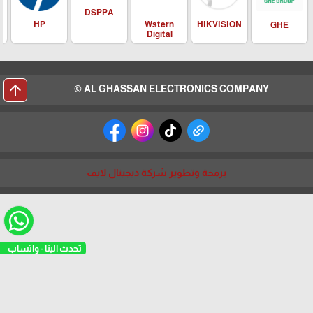
DSPPA
HIKVISION
HP
Wstern
GHE
Digital
arrow_upward
AL GHASSAN ELECTRONICS COMPANY ©
برمجة وتطوير شركة ديجيتال لايف
تحدث الينا - واتساب