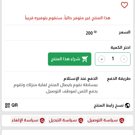
favorite_border
هذا المنتج غير متوفر حالياً، سنقوم بتوفيره قريباً
السعر
₪
200
اختر الكمية
shopping_cart
شراء هذا المنتج
+
-
طريقة الدفع
الدفع عند الإستلام
ببساطة نقوم بايصال المنتج لغاية منزلك وتقوم
بدفع الثمن لموظف التوصيل.
qr_code
public
نسخ رابط المنتج
QR
policy
policy
policy
سياسة التوصيل
سياسة التبديل
سياسة الإلغاء