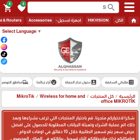
0
0
search
shopping_cart
favorite
home
الكل
HIKVISION
اجهزة تسجيل - Recorders
Accessories
s & Routers
Select Language
▼
commute
emoji_emotions
account_box
ballot
طلباتي السابقة
دخول تجار الجملة
آراء زبائننا
مناطق التوصيل
الرئيسية
كل المنتجات
Wireless for home and
MikroTik
office MIKROTIK
شكرا لاختياركم متجرنا، قم باختيار المنتجات التي ترغب بشراءها وبعد
ذلك اتم عملية الشراء وتعبئة البيانات المطلوبة للحصول على افضل
عرض سعر يتم تسعير الطلبية خلال 10 دقائق في اوقات الدوام ،
وبامكانكم ترك ملاحظاتكم اثناء تسجيل بياناتكم في المكان المخصص،