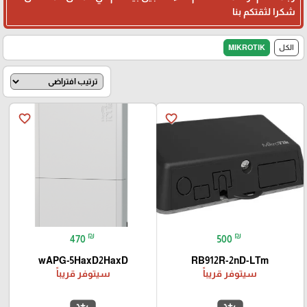
شكرا لثقتكم بنا
الكل
MIKROTIK
favorite_border
favorite_border
₪
₪
470
500
wAPG-5HaxD2HaxD
RB912R-2nD-LTm
سيتوفر قريباً
سيتوفر قريباً