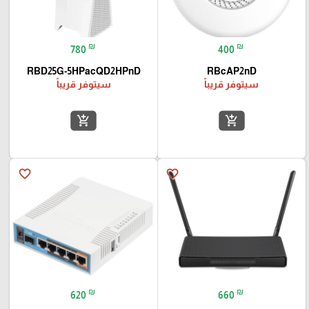
₪
₪
780
400
RBD25G-5HPacQD2HPnD
RBcAP2nD
سيتوفر قريباً
سيتوفر قريباً
add_shopping_cart
add_shopping_cart
favorite_border
favorite_border
₪
₪
620
660