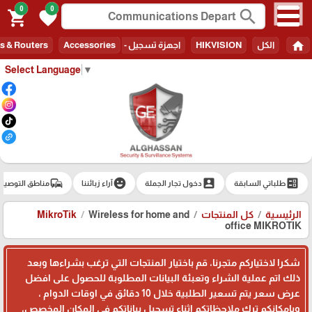
0
0
search
shopping_cart
favorite
home
الكل
HIKVISION
اجهزة تسجيل - Recorders
Accessories
s & Routers
Select Language
▼
commute
emoji_emotions
account_box
ballot
طلباتي السابقة
دخول تجار الجملة
آراء زبائننا
مناطق التوصيل
الرئيسية
كل المنتجات
Wireless for home and
MikroTik
office MIKROTIK
شكرا لاختياركم متجرنا، قم باختيار المنتجات التي ترغب بشراءها وبعد
ذلك اتم عملية الشراء وتعبئة البيانات المطلوبة للحصول على افضل
عرض سعر يتم تسعير الطلبية خلال 10 دقائق في اوقات الدوام ،
وبامكانكم ترك ملاحظاتكم اثناء تسجيل بياناتكم في المكان المخصص،